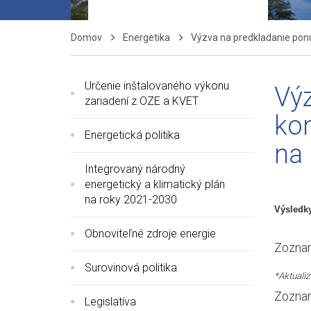
Domov
Energetika
Výzva na predkladanie ponú
Určenie inštalovaného výkonu
Vý
zariadení z OZE a KVET
kon
Energetická politika
na
Integrovaný národný
energetický a klimatický plán
na roky 2021-2030
Výsledky
Obnoviteľné zdroje energie
Zoznam
Surovinová politika
*Aktualiz
Zoznam
Legislatíva