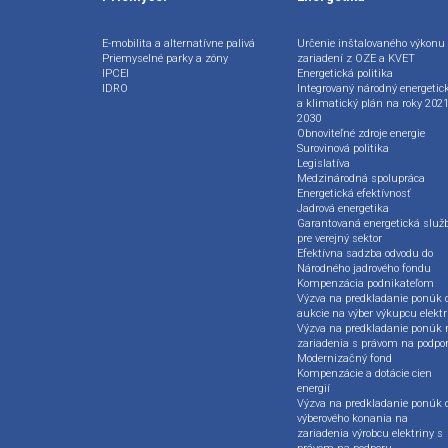
E-mobilita a alternatívne palivá
Určenie inštalovaného výkonu
Priemyselné parky a zóny
zariadení z OZE a KVET
IPCEI
Energetická politika
IDRO
Integrovaný národný energetic
a klimatický plán na roky 2021
2030
Obnoviteľné zdroje energie
Surovinová politika
Legislatíva
Medzinárodná spolupráca
Energetická efektívnosť
Jadrová energetika
Garantovaná energetická služ
pre verejný sektor
Efektívna sadzba odvodu do
Národného jadrového fondu
Kompenzácia podnikateľom
Výzva na predkladanie ponúk 
aukcie na výber výkupcu elektr
Výzva na predkladanie ponúk 
zariadenia s právom na podpo
Modernizačný fond
Kompenzácie a dotácie cien
energií
Výzva na predkladanie ponúk 
výberového konania na
zariadenia výrobcu elektriny s