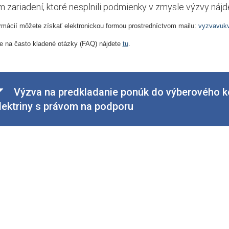
 zariadení, ktoré nesplnili podmienky v zmysle výzvy náj
ormácií môžete získať elektronickou formou prostredníctvom mailu:
vyzvavuk
 na často kladené otázky (FAQ) nájdete
tu
.
Výzva na predkladanie ponúk do výberového k
lektriny s právom na podporu