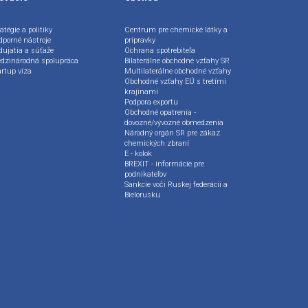
atégie a politiky
Centrum pre chemické látky a
dporné nástroje
prípravky
dujatia a súťaže
Ochrana spotrebiteľa
dzinárodná spolupráca
Bilaterálne obchodné vzťahy SR
artup víza
Multilaterálne obchodné vzťahy
Obchodné vzťahy EÚ s tretími
krajinami
Podpora exportu
Obchodné opatrenia -
dovozné/vývozné obmedzenia
Národný orgán SR pre zákaz
chemických zbraní
E - kolok
BREXIT - informácie pre
podnikateľov
Sankcie voči Ruskej federácii a
Bielorusku