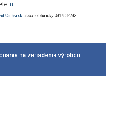
dete
tu.
vet@mhsr.sk
alebo telefonicky 0917532292.
onania na zariadenia výrobcu