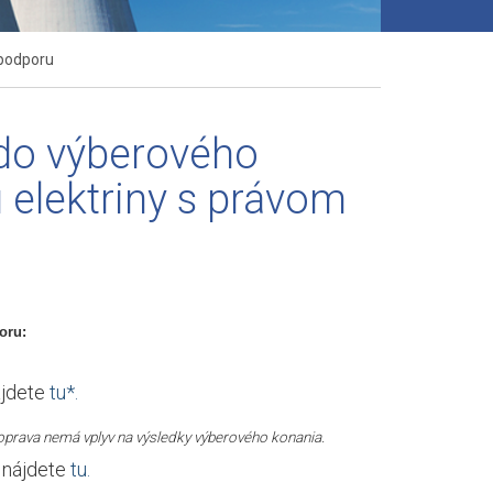
 podporu
 do výberového
 elektriny s právom
oru:
ájdete
tu*.
á oprava nemá vplyv na výsledky výberového konania.
 nájdete
tu.