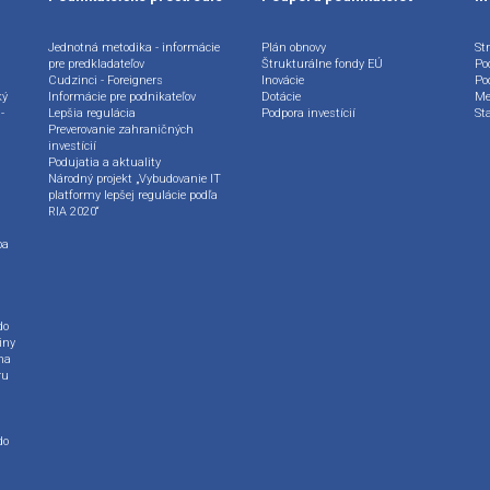
Jednotná metodika - informácie
Plán obnovy
Str
pre predkladateľov
Štrukturálne fondy EÚ
Po
Cudzinci - Foreigners
Inovácie
Po
ký
Informácie pre podnikateľov
Dotácie
Me
-
Lepšia regulácia
Podpora investícií
St
Preverovanie zahraničných
investícií
Podujatia a aktuality
Národný projekt „Vybudovanie IT
platformy lepšej regulácie podľa
RIA 2020“
ba
do
iny
na
ru
do