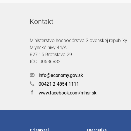
Kontakt
Ministerstvo hospodárstva Slovenskej republiky
Mlynské nivy 44/A
827 15 Bratislava 29
IČO: 00686832
info@economy.gov.sk
00421 2 4854 1111
f
www.facebook.com/mhsr.sk
Priemysel
Energetika