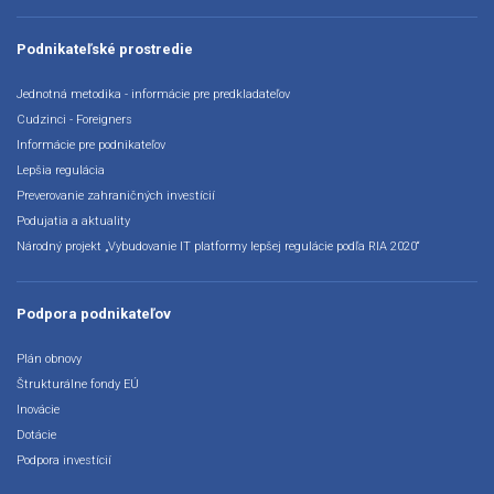
Podnikateľské prostredie
Jednotná metodika - informácie pre predkladateľov
Cudzinci - Foreigners
Informácie pre podnikateľov
Lepšia regulácia
Preverovanie zahraničných investícií
Podujatia a aktuality
Národný projekt „Vybudovanie IT platformy lepšej regulácie podľa RIA 2020“
Podpora podnikateľov
Plán obnovy
Štrukturálne fondy EÚ
Inovácie
Dotácie
Podpora investícií