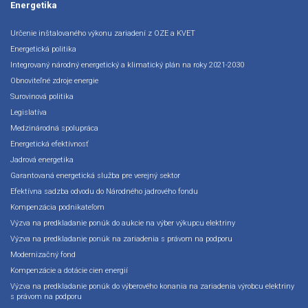
Energetika
Určenie inštalovaného výkonu zariadení z OZE a KVET
Energetická politika
Integrovaný národný energetický a klimatický plán na roky 2021-2030
Obnoviteľné zdroje energie
Surovinová politika
Legislatíva
Medzinárodná spolupráca
Energetická efektívnosť
Jadrová energetika
Garantovaná energetická služba pre verejný sektor
Efektívna sadzba odvodu do Národného jadrového fondu
Kompenzácia podnikateľom
Výzva na predkladanie ponúk do aukcie na výber výkupcu elektriny
Výzva na predkladanie ponúk na zariadenia s právom na podporu
Modernizačný fond
Kompenzácie a dotácie cien energií
Výzva na predkladanie ponúk do výberového konania na zariadenia výrobcu elektriny
s právom na podporu