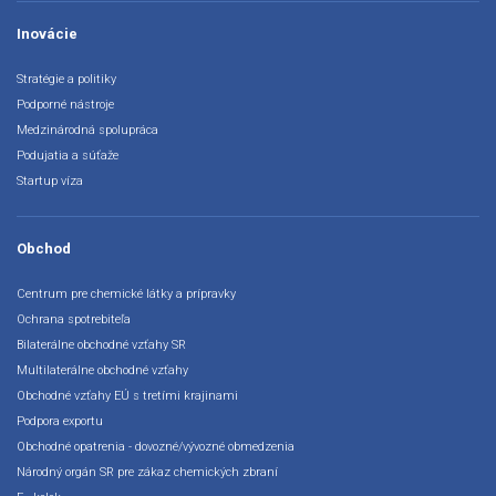
Inovácie
Stratégie a politiky
Podporné nástroje
Medzinárodná spolupráca
Podujatia a súťaže
Startup víza
Obchod
Centrum pre chemické látky a prípravky
Ochrana spotrebiteľa
Bilaterálne obchodné vzťahy SR
Multilaterálne obchodné vzťahy
Obchodné vzťahy EÚ s tretími krajinami
Podpora exportu
Obchodné opatrenia - dovozné/vývozné obmedzenia
Národný orgán SR pre zákaz chemických zbraní