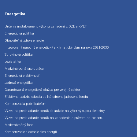
Energetika
Určenie inštalovaného výkonu zariadení z OZE a KVET
Energetická politika
Obnoviteľné zdroje energie
Integrovaný národný energetický a klimatický plán na roky 2021-2030
Surovinová politika
Legislatíva
Medzinárodná spolupráca
Energetická efektívnosť
Jadrová energetika
Garantovaná energetická služba pre verejný sektor
Efektívna sadzba odvodu do Národného jadrového fondu
Kompenzácia podnikateľom
Výzva na predkladanie ponúk do aukcie na výber výkupcu elektriny
Výzva na predkladanie ponúk na zariadenia s právom na podporu
Modernizačný fond
Kompenzácie a dotácie cien energií