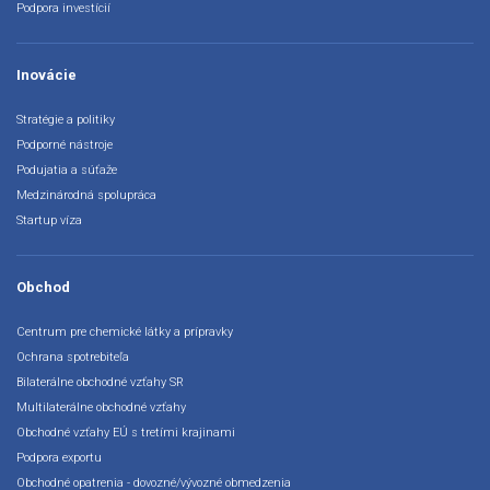
Podpora investícií
Inovácie
Stratégie a politiky
Podporné nástroje
Podujatia a súťaže
Medzinárodná spolupráca
Startup víza
Obchod
Centrum pre chemické látky a prípravky
Ochrana spotrebiteľa
Bilaterálne obchodné vzťahy SR
Multilaterálne obchodné vzťahy
Obchodné vzťahy EÚ s tretími krajinami
Podpora exportu
Obchodné opatrenia - dovozné/vývozné obmedzenia