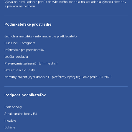
Výzva na predkladanie ponúk do výberového konania na zariadenia výrobcu elektriny
s právom na podporu
Podnikateľské prostredie
Jednotná metodika - informácie pre predkladateľov
Cudzinci - Foreigners
Informácie pre podnikateľov
Lepšia regulácia
Preverovanie zahraničných investícií
Podujatia a aktuality
Národný projekt „Vybudovanie IT platformy lepšej regulácie podľa RIA 2020“
Podpora podnikateľov
Plán obnovy
Štrukturálne fondy EÚ
Inovácie
Dotácie