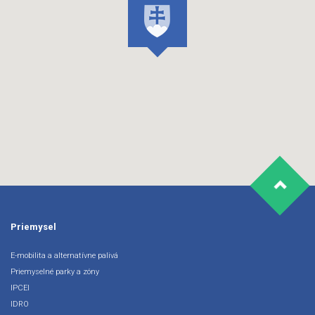
Priemysel
E-mobilita a alternatívne palivá
Priemyselné parky a zóny
IPCEI
IDRO