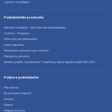
s právom na podporu
Podnikateľské prostredie
Jednotná metodika - informácie pre predkladateľov
Cudzinci - Foreigners
Informácie pre podnikateľov
Lepšia regulácia
Preverovanie zahraničných investícií
Podujatia a aktuality
Národný projekt „Vybudovanie IT platformy lepšej regulácie podľa RIA 2020“
Podpora podnikateľov
Plán obnovy
Štrukturálne fondy EÚ
Inovácie
Dotácie
Podpora investícií