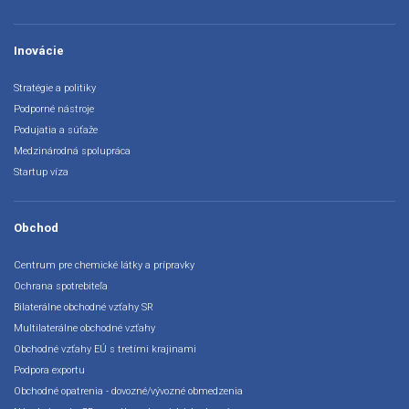
Inovácie
Stratégie a politiky
Podporné nástroje
Podujatia a súťaže
Medzinárodná spolupráca
Startup víza
Obchod
Centrum pre chemické látky a prípravky
Ochrana spotrebiteľa
Bilaterálne obchodné vzťahy SR
Multilaterálne obchodné vzťahy
Obchodné vzťahy EÚ s tretími krajinami
Podpora exportu
Obchodné opatrenia - dovozné/vývozné obmedzenia