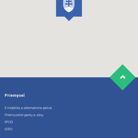
Priemysel
E-mobilita a alternatívne palivá
Priemyselné parky a zóny
IPCEI
IDRO