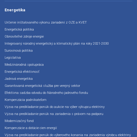
Energetika
Určenie inštalovaného výkonu zariadení z OZE a KVET
Energetická politika
Obnoviteľné zdroje energie
Integrovaný národný energetický a klimatický plán na roky 2021-2030
Surovinová politika
Legislatíva
Medzinárodná spolupráca
Energetická efektívnosť
Jadrová energetika
Garantovaná energetická služba pre verejný sektor
Efektívna sadzba odvodu do Národného jadrového fondu
Kompenzácia podnikateľom
Výzva na predkladanie ponúk do aukcie na výber výkupcu elektriny
Výzva na predkladanie ponúk na zariadenia s právom na podporu
Modernizačný fond
Kompenzácie a dotácie cien energií
Výzva na predkladanie ponúk do výberového konania na zariadenia výrobcu elektriny