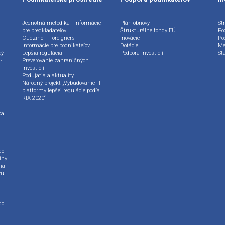
Jednotná metodika - informácie
Plán obnovy
Str
pre predkladateľov
Štrukturálne fondy EÚ
Po
Cudzinci - Foreigners
Inovácie
Po
Informácie pre podnikateľov
Dotácie
Me
ký
Lepšia regulácia
Podpora investícií
St
-
Preverovanie zahraničných
investícií
Podujatia a aktuality
Národný projekt „Vybudovanie IT
platformy lepšej regulácie podľa
RIA 2020“
ba
do
iny
na
ru
do