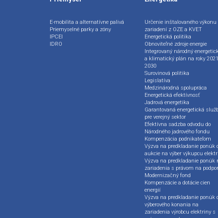
E-mobilita a alternatívne palivá
Určenie inštalovaného výkonu
Priemyselné parky a zóny
zariadení z OZE a KVET
IPCEI
Energetická politika
IDRO
Obnoviteľné zdroje energie
Integrovaný národný energetic
a klimatický plán na roky 2021
2030
Surovinová politika
Legislatíva
Medzinárodná spolupráca
Energetická efektívnosť
Jadrová energetika
Garantovaná energetická služ
pre verejný sektor
Efektívna sadzba odvodu do
Národného jadrového fondu
Kompenzácia podnikateľom
Výzva na predkladanie ponúk 
aukcie na výber výkupcu elektr
Výzva na predkladanie ponúk 
zariadenia s právom na podpo
Modernizačný fond
Kompenzácie a dotácie cien
energií
Výzva na predkladanie ponúk 
výberového konania na
zariadenia výrobcu elektriny s