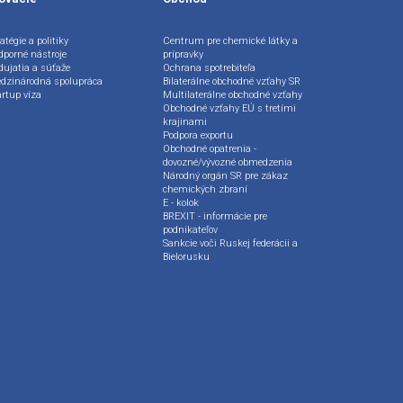
atégie a politiky
Centrum pre chemické látky a
dporné nástroje
prípravky
dujatia a súťaže
Ochrana spotrebiteľa
dzinárodná spolupráca
Bilaterálne obchodné vzťahy SR
artup víza
Multilaterálne obchodné vzťahy
Obchodné vzťahy EÚ s tretími
krajinami
Podpora exportu
Obchodné opatrenia -
dovozné/vývozné obmedzenia
Národný orgán SR pre zákaz
chemických zbraní
E - kolok
BREXIT - informácie pre
podnikateľov
Sankcie voči Ruskej federácii a
Bielorusku