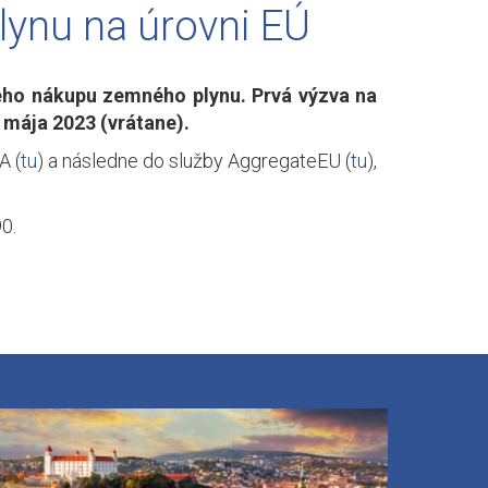
lynu na úrovni EÚ
ného nákupu zemného plynu. Prvá výzva na
 mája 2023 (vrátane).
A (
tu
) a následne do služby AggregateEU (
tu
),
0.