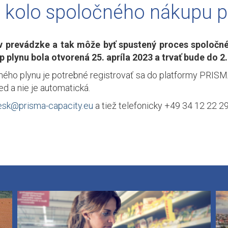
vé kolo spoločného nákupu p
 v prevádzke a tak môže byť spustený proces spoloč
plynu bola otvorená 25. apríla 2023 a trvať bude do 2.
ého plynu je potrebné registrovať sa do platformy PRISM
ed a nie je automatická.
esk@prisma-capacity.eu
a tiež telefonicky +49 34 12 22 29