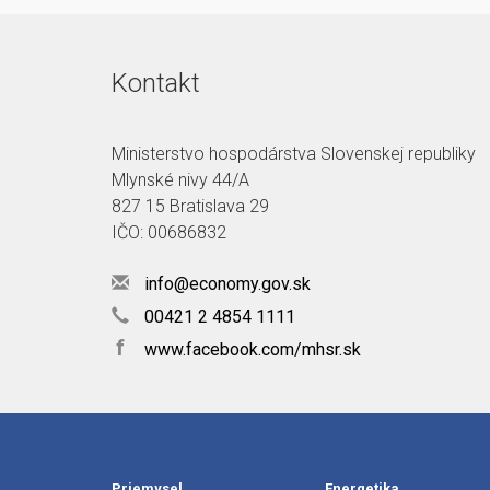
Kontakt
Ministerstvo hospodárstva Slovenskej republiky
Mlynské nivy 44/A
827 15 Bratislava 29
IČO: 00686832
info@economy.gov.sk
00421 2 4854 1111
f
www.facebook.com/mhsr.sk
Priemysel
Energetika