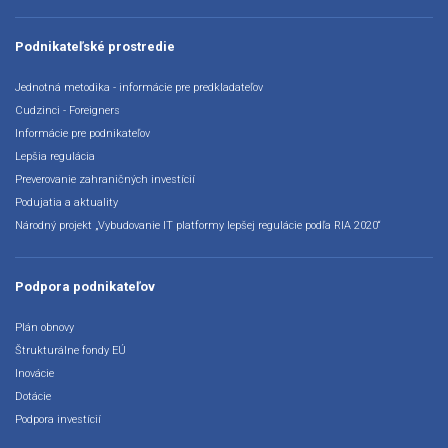
Podnikateľské prostredie
Jednotná metodika - informácie pre predkladateľov
Cudzinci - Foreigners
Informácie pre podnikateľov
Lepšia regulácia
Preverovanie zahraničných investícií
Podujatia a aktuality
Národný projekt „Vybudovanie IT platformy lepšej regulácie podľa RIA 2020“
Podpora podnikateľov
Plán obnovy
Štrukturálne fondy EÚ
Inovácie
Dotácie
Podpora investícií