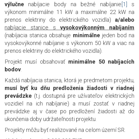
výlučne
nabíjacie body na bežné nabíjanie
[1]
s
výkonom minimálne 11 kW a maximálne 22 kW na
prenos elektriny do elektrického vozidla)
a/alebo
nabíjacie stanice s
vysokovýkonným nabíjaním
(nabíjacia stanica obsahuje
minimálne
jeden bod na
vysokovýkonné nabíjanie s výkonom 50 kW a viac na
prenos elektriny do elektrického vozidla).
Projekt musí obsahovať
minimálne 50 nabíjacích
bodov
.
Každá nabíjacia stanica, ktorá je predmetom projektu,
musí byť ku dňu predloženia žiadosti v riadnej
prevádzke
(t.j. dostupná pre užívateľov elektrických
vozidiel na ich nabíjanie) a musí zostať v riadnej
prevádzke aj v čase po predložení žiadosti až do
ukončenia doby udržateľnosti projektu.
Projekty môžu byť realizované na celom území SR.