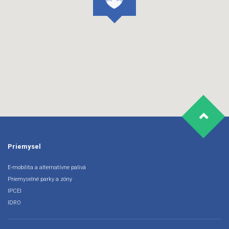
Priemysel
E-mobilita a alternatívne palivá
Priemyselné parky a zóny
IPCEI
IDRO