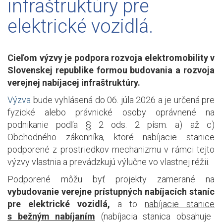
infraštruktúry pre
elektrické vozidlá.
Cieľom výzvy je podpora rozvoja elektromobility v
Slovenskej republike formou budovania a rozvoja
verejnej nabíjacej infraštruktúry.
Výzva
bude vyhlásená do 06. júla 2026 a je určená pre
fyzické alebo právnické osoby oprávnené na
podnikanie podľa § 2 ods. 2 písm. a) až c)
Obchodného zákonníka, ktoré nabíjacie stanice
podporené z prostriedkov mechanizmu v rámci tejto
výzvy vlastnia a prevádzkujú výlučne vo vlastnej réžii.
Podporené môžu byť projekty zamerané na
vybudovanie verejne prístupných nabíjacích staníc
pre elektrické vozidlá,
a to
nabíjacie stanice
s bežným nabíjaním
(nabíjacia stanica obsahuje