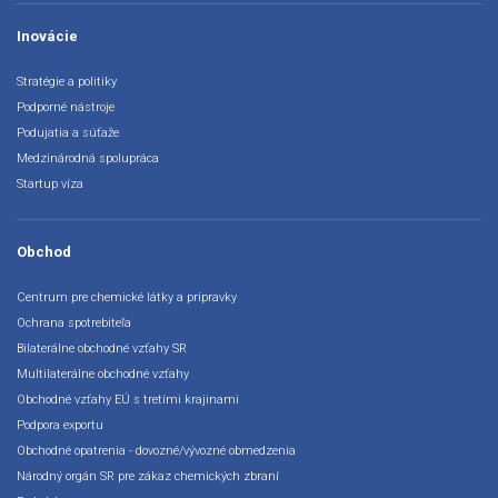
Inovácie
Stratégie a politiky
Podporné nástroje
Podujatia a súťaže
Medzinárodná spolupráca
Startup víza
Obchod
Centrum pre chemické látky a prípravky
Ochrana spotrebiteľa
Bilaterálne obchodné vzťahy SR
Multilaterálne obchodné vzťahy
Obchodné vzťahy EÚ s tretími krajinami
Podpora exportu
Obchodné opatrenia - dovozné/vývozné obmedzenia
Národný orgán SR pre zákaz chemických zbraní