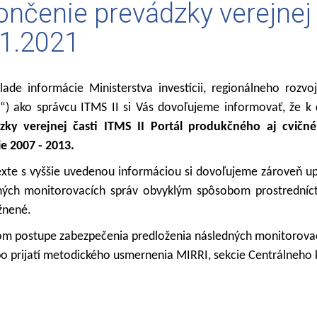
nčenie prevádzky verejnej č
.1.2021
ade informácie Ministerstva investícii, regionálneho rozvoj
“) ako správcu ITMS II si Vás dovoľujeme informovať, že k
zky verejnej časti ITMS II Portál produkčného aj cvič
e 2007 - 2013.
xte s vyššie uvedenou informáciou si dovoľujeme zároveň up
ných monitorovacích správ obvyklým spôsobom prostredníct
nené.
om postupe zabezpečenia predloženia následných monitorova
po prijatí metodického usmernenia MIRRI, sekcie Centrálneho