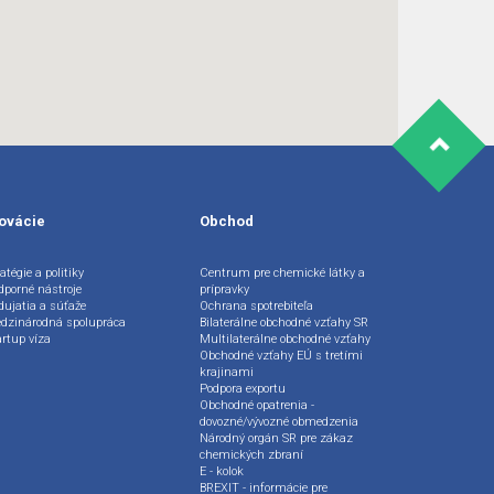
ovácie
Obchod
atégie a politiky
Centrum pre chemické látky a
dporné nástroje
prípravky
dujatia a súťaže
Ochrana spotrebiteľa
dzinárodná spolupráca
Bilaterálne obchodné vzťahy SR
artup víza
Multilaterálne obchodné vzťahy
Obchodné vzťahy EÚ s tretími
krajinami
Podpora exportu
Obchodné opatrenia -
dovozné/vývozné obmedzenia
Národný orgán SR pre zákaz
chemických zbraní
E - kolok
BREXIT - informácie pre