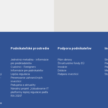
Podnikateľské prostredie
Podpora podnikateľov
In
Jednotná metodika - informácie
Plán obnovy
Str
pre predkladateľov
Štrukturálne fondy EÚ
Po
Cudzinci - Foreigners
Inovácie
Po
Informácie pre podnikateľov
Dotácie
Me
ký
Lepšia regulácia
Podpora investícií
St
-
Preverovanie zahraničných
investícií
Podujatia a aktuality
Národný projekt „Vybudovanie IT
platformy lepšej regulácie podľa
RIA 2020“
ba