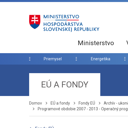
Ministerstvo
Priemysel
Energetika
EÚ A FONDY
Domov
EÚ a fondy
Fondy EÚ
Archív - uko
Programové obdobie 2007 - 2013 - Operačný prog