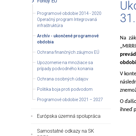
Fondy EÚ
Uko
Programové obdobie 2014 - 2020
31
Operačný program Integrovaná
infraštruktúra
Archív - ukončené programové
Na zákl
obdobia
„MIRRI
Ochrana finančných záujmov EÚ
prevád
obdobi
Upozornenie na množiace sa
prípady podvodného konania
V konte
Ochrana osobných údajov
násled
Politika boja proti podvodom
znemož
Programové obdobie 2021 – 2027
O ďalš
ihneď 
Európska územná spolupráca
Samostatné odkazy na SK