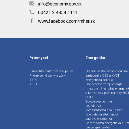
info@economy.gov.sk
00421 2 4854 1111
f
www.facebook.com/mhsr.sk
Priemysel
Energetika
E-mobilita a alternatívne palivá
Určenie inštalovaného výkonu
Priemyselné parky a zóny
zariadení z OZE a KVET
IPCEI
Energetická politika
IDRO
Obnoviteľné zdroje energie
Integrovaný národný energetic
a klimatický plán na roky 2021
2030
Surovinová politika
Legislatíva
Medzinárodná spolupráca
Energetická efektívnosť
Jadrová energetika
Garantovaná energetická služ
pre verejný sektor