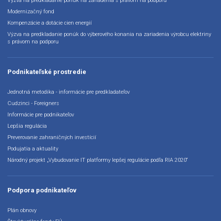
Výzva na predkladanie ponúk na zariadenia s právom na podporu
Modernizačný fond
Kompenzácie a dotácie cien energií
Výzva na predkladanie ponúk do výberového konania na zariadenia výrobcu elektriny
s právom na podporu
Podnikateľské prostredie
Jednotná metodika - informácie pre predkladateľov
Cudzinci - Foreigners
Informácie pre podnikateľov
Lepšia regulácia
Preverovanie zahraničných investícií
Podujatia a aktuality
Národný projekt „Vybudovanie IT platformy lepšej regulácie podľa RIA 2020“
Podpora podnikateľov
Plán obnovy