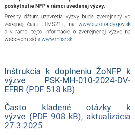
poskytnutie NFP v rámci uvedenej výzvy.
Presný dátum uzavretia výzvy bude zverejnený vo
verejnej časti ITMS21+, na
www.eurofondy.gov.sk
a v rámci tejto informácie o zverejnenej výzve na
webovom sídle
www.mhsr.sk
.
Inštrukcia k doplneniu ŽoNFP k
výzve PSK-MH-010-2024-DV-
EFRR
(PDF 518 kB)
Často kladené otázky k
výzve
(PDF 908 kB), aktualizácia
27.3.2025