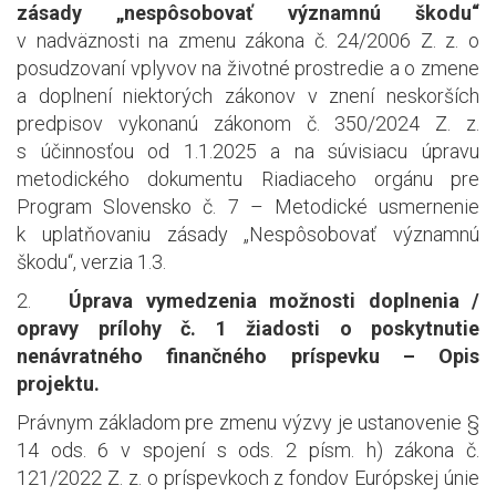
zásady „nespôsobovať významnú škodu“
v nadväznosti na zmenu zákona č. 24/2006 Z. z. o
posudzovaní vplyvov na životné prostredie a o zmene
a doplnení niektorých zákonov v znení neskorších
predpisov vykonanú zákonom č. 350/2024 Z. z.
s účinnosťou od 1.1.2025 a na súvisiacu úpravu
metodického dokumentu Riadiaceho orgánu pre
Program Slovensko č. 7 – Metodické usmernenie
k uplatňovaniu zásady „Nespôsobovať významnú
škodu“, verzia 1.3.
2.
Úprava vymedzenia možnosti doplnenia /
opravy prílohy č. 1 žiadosti o poskytnutie
nenávratného finančného príspevku – Opis
projektu.
Právnym základom pre zmenu výzvy je ustanovenie §
14 ods. 6 v spojení s ods. 2 písm. h) zákona č.
121/2022 Z. z. o príspevkoch z fondov Európskej únie