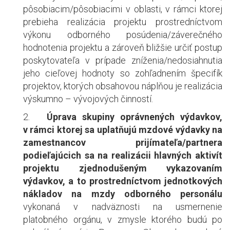
pôsobiacim/pôsobiacimi v oblasti, v rámci ktorej
prebieha realizácia projektu prostredníctvom
výkonu odborného posúdenia/záverečného
hodnotenia projektu a zároveň bližšie určiť postup
poskytovateľa v prípade zníženia/nedosiahnutia
jeho cieľovej hodnoty so zohľadnením špecifík
projektov, ktorých obsahovou náplňou je realizácia
výskumno – vývojových činností.
2.
Úprava skupiny oprávnených výdavkov,
v rámci ktorej sa uplatňujú mzdové výdavky na
zamestnancov prijímateľa/partnera
podieľajúcich sa na realizácii hlavných aktivít
projektu zjednodušeným vykazovaním
výdavkov, a to prostredníctvom jednotkových
nákladov na mzdy odborného personálu
vykonaná v nadväznosti na usmernenie
platobného orgánu, v zmysle ktorého budú po