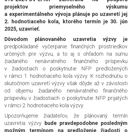
projektov priemyselného výskumu
a experimentálneho vývoja plánuje po uzavretí jej
2. hodnotiaceho kola, ktorého termín je 30. jún
2025, uzavrieť.
Dôvodom plánovaného uzavretia výzvy je
predpokladané vyčerpanie finančných prostriedkov
určených pre výzvu, a to aj s ohľadom na sumu
žiadaného nenávratného finančného príspevku
v žiadostiach o poskytnutie NFP predložených
v rámci 1. hodnotiaceho kola výzvy. K rozhodnutiu o
skutočnom uzavretí výzvy však dôjde až v závislosti
od objemu žiadaného nenávratného finančného
príspevku v žiadostiach o poskytnutie NFP prijatých
v rámci 2. hodnotiaceho kola výzvy.
Upozorňujeme žiadateľov, že plánovaný termín
uzavretia výzvy
bude pravdepodobne posledným
možným termínom na predloženie žiadosti o