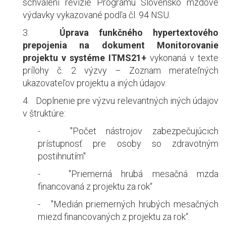
schválení revízie Programu Slovensko mzdové
výdavky vykazované podľa čl. 94 NSU.
3.
Úprava funkčného hypertextového
prepojenia na dokument Monitorovanie
projektu v systéme ITMS21+
vykonaná v texte
prílohy č. 2 výzvy – Zoznam merateľných
ukazovateľov projektu a iných údajov.
4.
Doplnenie pre výzvu relevantných iných údajov
v štruktúre:
-
"Počet nástrojov zabezpečujúcich
prístupnosť pre osoby so zdravotným
postihnutím"
-
"Priemerná hrubá mesačná mzda
financovaná z projektu za rok“
-
"Medián priemerných hrubých mesačných
miezd financovaných z projektu za rok“.