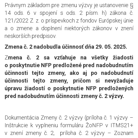
Právnym základom pre zmenu výzvy je ustanovenie §
14 ods. 6 v spojení s ods. 2 písm. h) zákona č.
121/2022 Z. z. o príspevkoch z fondov Európskej únie
a o zmene a doplnení niektorých zákonov v znení
neskorších predpisov.
Zmena č. 2 nadobudla účinnosť dňa 29. 05. 2025.
Z
mena č. 2 sa vzťahuje na všetky žiadosti
o poskytnutie NFP predložené pred nadobudnutím
účinnosti tejto zmeny, ako aj po nadobudnutí
účinnosti tejto zmeny, pričom si nevyžaduje
úpravu žiadostí o poskytnutie NFP predložených
pred nadobudnutím účinnosti zmeny č. 2 výzvy.
Dokumentácia Zmeny č. 2 výzvy (príloha č. 1 výzvy –
Inštrukcie k vyplneniu formuláru ŽoNFP v ITMS21+
v znení zmeny č. 2, príloha č. 2 výzvy – Zoznam