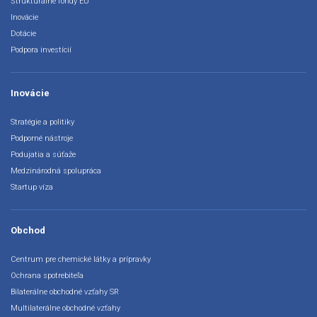
Štrukturálne fondy EÚ
Inovácie
Dotácie
Podpora investícií
Inovácie
Stratégie a politiky
Podporné nástroje
Podujatia a súťaže
Medzinárodná spolupráca
Startup víza
Obchod
Centrum pre chemické látky a prípravky
Ochrana spotrebiteľa
Bilaterálne obchodné vzťahy SR
Multilaterálne obchodné vzťahy