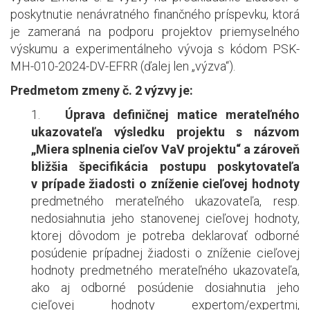
poskytnutie nenávratného finančného príspevku, ktorá
je zameraná na podporu projektov priemyselného
výskumu a experimentálneho vývoja s kódom PSK-
MH-010-2024-DV-EFRR (ďalej len „výzva“).
Predmetom zmeny č. 2 výzvy je:
1.
Úprava definičnej matice merateľného
ukazovateľa výsledku projektu s názvom
„Miera splnenia cieľov VaV projektu“ a zároveň
bližšia špecifikácia postupu poskytovateľa
v prípade žiadosti o zníženie cieľovej hodnoty
predmetného merateľného ukazovateľa, resp.
nedosiahnutia jeho stanovenej cieľovej hodnoty,
ktorej dôvodom je potreba deklarovať odborné
posúdenie prípadnej žiadosti o zníženie cieľovej
hodnoty predmetného merateľného ukazovateľa,
ako aj odborné posúdenie dosiahnutia jeho
cieľovej hodnoty expertom/expertmi,