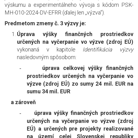
výskumu a experimentálneho vývoja s kódom PSK-
MH-010-2024-DV-EFRR (ďalej len „výzva“).
Predmetom zmeny č. 3 výzvy je:
Úprava výšky finančných prostriedkov
určených na vyčerpanie vo výzve (zdroj EÚ)
vykonaná v kapitole
Identifikácia výzvy
nasledovným spôsobom:
úprava celkovej výšky finančných
-
prostriedkov určených na vyčerpanie vo
výzve (zdroj EÚ) zo sumy 24 mil. EUR na
sumu 34 mil. EUR
a zároveň
úprava výšky finančných prostriedkov
-
určených na vyčerpanie vo výzve (zdroj
EÚ) a určených pre projekty realizované
na území celej Slovenskej republiky