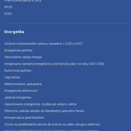
Priemyselné parky a zóny
IPCEI
IDRO
Energetika
Určenie inštalovaného výkonu zariadení z OZE a KVET
Energetická politika
Obnoviteľné zdroje energie
Integrovaný národný energetický a klimatický plán na roky 2021-2030
Surovinová politika
Legislatíva
Medzinárodná spolupráca
Energetická efektívnosť
Jadrová energetika
Garantovaná energetická služba pre verejný sektor
Efektívna sadzba odvodu do Národného jadrového fondu
Kompenzácia podnikateľom
Výzva na predkladanie ponúk do aukcie na výber výkupcu elektriny