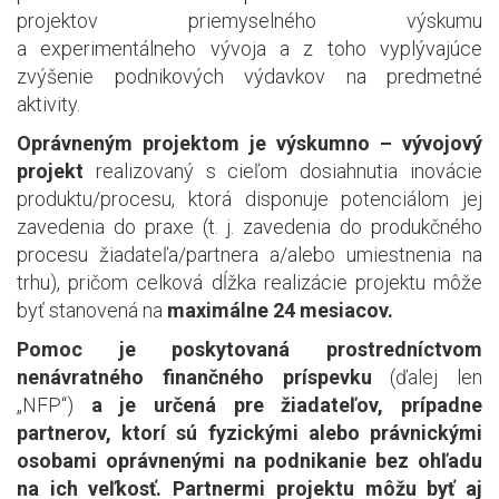
projektov priemyselného výskumu
a experimentálneho vývoja a z toho vyplývajúce
zvýšenie podnikových výdavkov na predmetné
aktivity.
Oprávneným projektom je výskumno – vývojový
projekt
realizovaný s cieľom dosiahnutia inovácie
produktu/procesu, ktorá disponuje potenciálom jej
zavedenia do praxe (t. j. zavedenia do produkčného
procesu žiadateľa/partnera a/alebo umiestnenia na
trhu), pričom celková dĺžka realizácie projektu môže
byť stanovená na
maximálne 24 mesiacov.
Pomoc je poskytovaná prostredníctvom
nenávratného finančného príspevku
(ďalej len
„NFP“)
a je určená pre žiadateľov, prípadne
partnerov, ktorí sú fyzickými alebo právnickými
osobami oprávnenými na podnikanie bez ohľadu
na ich veľkosť. Partnermi projektu môžu byť aj