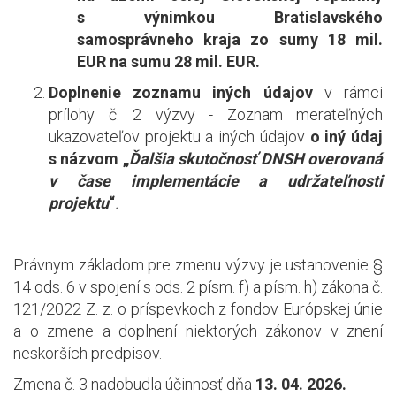
s výnimkou Bratislavského
samosprávneho kraja zo sumy 18 mil.
EUR na sumu 28 mil. EUR.
Doplnenie zoznamu iných údajov
v rámci
prílohy č. 2 výzvy - Zoznam merateľných
ukazovateľov projektu a iných údajov
o iný údaj
s názvom „
Ďalšia skutočnosť DNSH overovaná
v čase implementácie a udržateľnosti
projektu
“
.
Právnym základom pre zmenu výzvy je ustanovenie §
14 ods. 6 v spojení s ods. 2 písm. f) a písm. h) zákona č.
121/2022 Z. z. o príspevkoch z fondov Európskej únie
a o zmene a doplnení niektorých zákonov v znení
neskorších predpisov.
Zmena č. 3 nadobudla účinnosť dňa
13. 04. 2026.