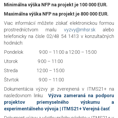
Minimálna výška NFP na projekt je 100 000 EUR.
Maximálna výška NFP na projekt je 800 000 EUR.
Viac informácií môžete získať elektronickou formou
prostredníctvom mailu
vyzvy@mhsr.sk
alebo
telefonicky na čísle 02/48 54 1413 v konzultačných
hodinách:
Pondelok 9:00 – 11:00 a 12:00 – 15:00
Utorok 9:00 – 11:00
Streda 12:00 – 15:00
Štvrtok 9:00 – 11:00
Dokumentácia výzvy je zverejnená v ITMS21+ na
nasledovnom linku:
Výzva zameraná na podporu
projektov priemyselného výskumu a
experimentálneho vývoja | ITMS21+ Verejná časť
Dokument výzvy a všetky prílohy nájdete v ITMS21+ v