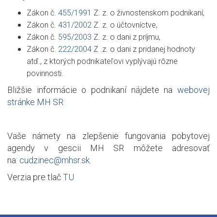
Zákon č.
455/1991
Z. z. o živnostenskom podnikaní,
Zákon č.
431/2002
Z. z. o účtovníctve,
Zákon č.
595/2003
Z. z. o dani z príjmu,
Zákon č.
222/2004
Z .z. o dani z pridanej hodnoty
atď., z ktorých podnikateľovi vyplývajú rôzne
povinnosti.
Bližšie informácie o podnikaní nájdete na
webovej
stránke MH SR
Vaše námety na zlepšenie fungovania pobytovej
agendy v gescii MH SR môžete adresovať
na:
cudzinec@mhsr.sk
.
Verzia pre tlač
TU