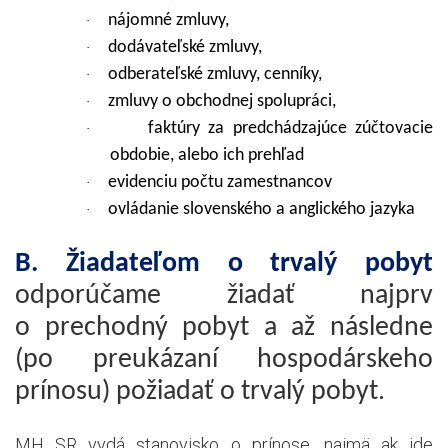
nájomné zmluvy,
·
dodávateľské zmluvy,
·
odberateľské zmluvy, cenníky,
·
zmluvy o obchodnej spolupráci,
·
faktúry za predchádzajúce zúčtovacie
·
obdobie, alebo ich prehľad
evidenciu počtu zamestnancov
·
ovládanie slovenského a anglického jazyka
·
B. Žiadateľom o trvalý pobyt
odporúčame žiadať najprv
o prechodný pobyt a až následne
(po preukázaní hospodárskeho
prínosu) požiadať o trvalý pobyt.
MH SR vydá stanovisko o prínose, najmä ak ide