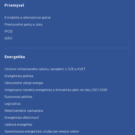
Priemysel
E-mobilita a alternatívne palivá
Priemyselné parky a zóny
IPCEI
IDRO
Energetika
Určenie inštalovaného výkonu zariadení z OZE a KVET
Energetická politika
Obnoviteľné zdroje energie
Integrovaný národný energetický a klimatický plán na roky 2021-2030
Surovinová politika
Legislatíva
Medzinárodná spolupráca
Energetická efektívnosť
Jadrová energetika
Garantovaná energetická služba pre verejný sektor