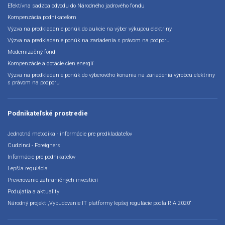
Efektívna sadzba odvodu do Národného jadrového fondu
Kompenzácia podnikateľom
Výzva na predkladanie ponúk do aukcie na výber výkupcu elektriny
Výzva na predkladanie ponúk na zariadenia s právom na podporu
Modernizačný fond
Kompenzácie a dotácie cien energií
Výzva na predkladanie ponúk do výberového konania na zariadenia výrobcu elektriny
s právom na podporu
Podnikateľské prostredie
Jednotná metodika - informácie pre predkladateľov
Cudzinci - Foreigners
Informácie pre podnikateľov
Lepšia regulácia
Preverovanie zahraničných investícií
Podujatia a aktuality
Národný projekt „Vybudovanie IT platformy lepšej regulácie podľa RIA 2020“