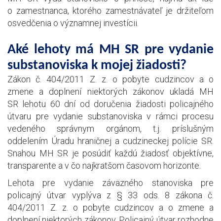
o zamestnanca, ktorého zamestnávateľ je držiteľom
osvedčenia o významnej investícii.
Aké lehoty má MH SR pre vydanie
substanoviska k mojej žiadosti?
Zákon č. 404/2011 Z. z. o pobyte cudzincov a o
zmene a doplnení niektorých zákonov ukladá MH
SR lehotu 60 dní od doručenia žiadosti policajného
útvaru pre vydanie substanoviska v rámci procesu
vedeného správnym orgánom, t.j. príslušným
oddelením Úradu hraničnej a cudzineckej polície SR.
Snahou MH SR je posúdiť každú žiadosť objektívne,
transparente a v čo najkratšom časovom horizonte.
Lehota pre vydanie záväzného stanoviska pre
policajný útvar vyplýva z § 33 ods. 8 zákona č.
404/2011 Z. z. o pobyte cudzincov a o zmene a
doplnení niektorých zákonov. Policajný útvar rozhodne