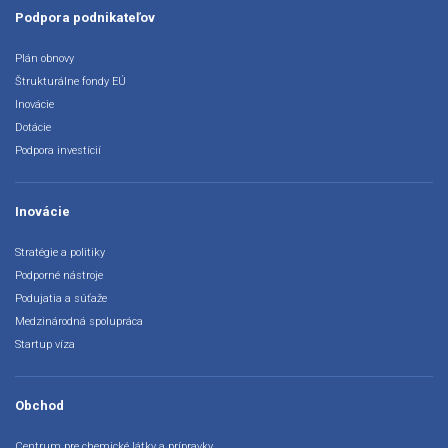
Podpora podnikateľov
Plán obnovy
Štrukturálne fondy EÚ
Inovácie
Dotácie
Podpora investícií
Inovácie
Stratégie a politiky
Podporné nástroje
Podujatia a súťaže
Medzinárodná spolupráca
Startup víza
Obchod
Centrum pre chemické látky a prípravky