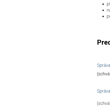
p
n
p
Pred
Správa
(schvá
Správa
(schvá