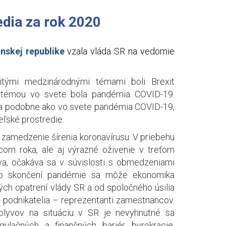
edia za rok 2020
nskej republike
vzala vláda SR na vedomie
tými medzinárodnými témami boli Brexit
u témou vo svete bola pandémia COVID-19.
 a podobne ako vo svete pandémia COVID-19,
ľské prostredie.
 zamedzenie šírenia koronavírusu. V priebehu
om roka, ale aj výrazné oživenie v treťom
va, očakáva sa v súvislosti s obmedzeniami
 Po skončení pandémie sa môže ekonomika
ých opatrení vlády SR a od spoločného úsilia
– podnikatelia – reprezentanti zamestnancov.
plyvov na situáciu v SR je nevyhnutné sa
lačných a finančných bariér, byrokracie,