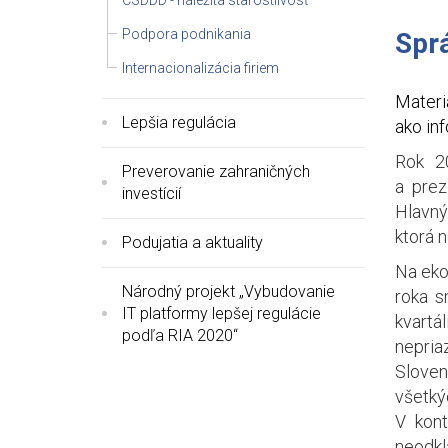
Podpora podnikania
Sprá
Internacionalizácia firiem
Materi
Lepšia regulácia
ako inf
Rok 2
Preverovanie zahraničných
a prez
investícií
Hlavný
ktorá 
Podujatia a aktuality
Na eko
Národný projekt „Vybudovanie
roka s
IT platformy lepšej regulácie
kvartá
podľa RIA 2020“
nepri
Sloven
všetký
V kont
neodkl