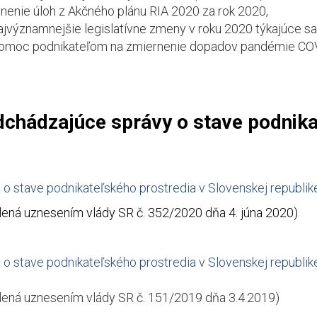
lnenie úloh z Akčného plánu RIA 2020 za rok 2020,
ajvýznamnejšie legislatívne zmeny v roku 2020 týkajúce sa
omoc podnikateľom na zmiernenie dopadov pandémie COV
chádzajúce správy o stave podnika
 o stave podnikateľského prostredia v Slovenskej republik
lená uznesením vlády SR č. 352/2020 dňa 4. júna 2020)
 o stave podnikateľského prostredia v Slovenskej republik
lená uznesením vlády SR č. 151/2019 dňa 3.4.2019)