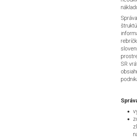
náklad
Správa
štrukt
infor
rebríč
sloven
prostr
SR vrá
obsiah
podnik
Správa
v
z
z
n