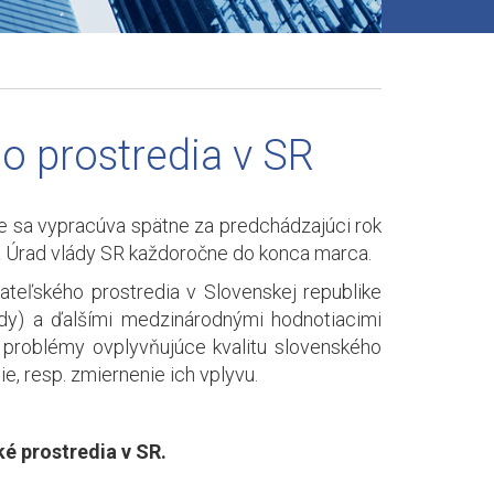
o prostredia v SR
ke sa vypracúva spätne za predchádzajúci rok
na Úrad vlády SR každoročne do konca marca.
ateľského prostredia v Slovenskej republike
dy) a ďalšími medzinárodnými hodnotiacimi
é problémy ovplyvňujúce kvalitu slovenského
e, resp. zmiernenie ich vplyvu.
ké prostredia v SR.