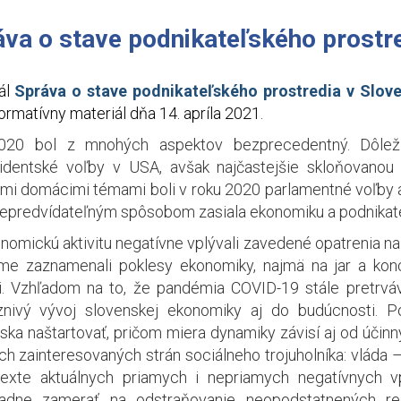
va o stave podnikateľského prostr
ál
Správa o stave podnikateľského prostredia v Slove
ormatívny materiál dňa 14. apríla 2021.
020 bol z mnohých aspektov bezprecedentný. Dôleži
identské voľby v USA, avšak najčastejšie skloňovano
mi domácimi témami boli v roku 2020 parlamentné voľby
nepredvídateľným spôsobom zasiala ekonomiku a podnikate
nomickú aktivitu negatívne vplývali zavedené opatrenia na
me zaznamenali poklesy ekonomiky, najmä na jar a konc
li. Vzhľadom na to, že pandémia COVID-19 stále pretrvá
aznivý vývoj slovenskej ekonomiky aj do budúcnosti.
ska naštartovať, pričom miera dynamiky závisí aj od účinn
ch zainteresovaných strán sociálneho trojuholníka: vláda 
exte aktuálnych priamych i nepriamych negatívnych v
adne zamerať na odstraňovanie neopodstatnených regu