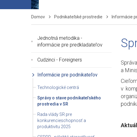
Domov
Podnikateľské prostredie
Informácie p
Jednotná metodika -
Spr
informácie pre predkladateľov
Cudzinci - Foreigners
Správa
a Mini
Informácie pre podnikateľov
Cieľom
Technologické centrá
v komp
organi
Správy o stave podnikateľského
podnik
prostredia v SR
Rada vlády SR pre
konkurencieschopnosť a
Aktuál
produktivitu 2025
CSDDD - náležitá starostlivosť