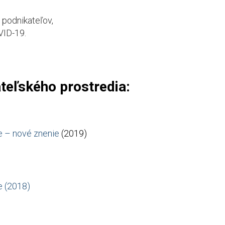
 podnikateľov,
ID-19.
teľského prostredia:
e – nové znenie
(2019)
e (2018)