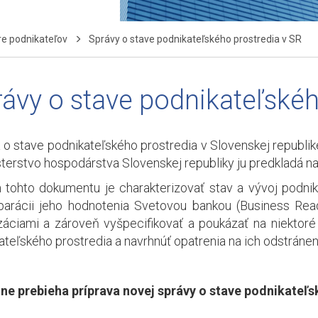
re podnikateľov
Správy o stave podnikateľského prostredia v SR
ávy o stave podnikateľskéh
 o stave podnikateľského prostredia v Slovenskej republi
sterstvo hospodárstva Slovenskej republiky ju predkladá 
 tohto dokumentu je charakterizovať stav a vývoj podnik
arácii jeho hodnotenia Svetovou bankou (Business Rea
záciami a zároveň vyšpecifikovať a poukázať na niektor
ateľského prostredia a navrhnúť opatrenia na ich odstráneni
ne prebieha príprava novej správy o stave podnikateľs