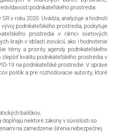
redvídavosti podnikateľského prostredia.
 SR v roku 2020. Uvádza, analyzuje a hodnotí
a vývoj podnikateľského prostredia, poskytuje
ateľského prostredia v rámci svetových
h krajín v oblasti inovácií, ako i hodnotenie
šie témy a priority agendy podnikateľského
 zlepšiť kvalitu podnikateľského prostredia v
ID-19 na podnikateľské prostredie. V správe
v politík a pre rozhodovacie autority, ktoré
atických balíčkov,
 dopĺňajú niektoré zákony v súvislosti so
eniami na zamedzenie šírenia nebezpečnej