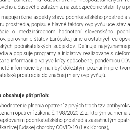
ového a časového zaťaženia, na zabezpečenie stability a p
 mapuje rôzne aspekty stavu podnikateľského prostredia v
úru prostredia, popisuje hlavné faktory ovplyvňujúce stav 
mácie o medzinárodnom hodnotení slovenského podnik
kov, porovnanie štátov Európskej únie a ostatných európskyc
ských podnikateľských subjektov. Definuje najvýznamnej
edia a popisuje programy a iniciatívy realizované s cieľom
tane informácii o vplyve krízy spôsobenej pandémiou COV
nuté informácie by mali byť dôležitým poznaním pre tvorco
ateľské prostredie do značnej miery ovplyvňujú.
 obsahuje päť príloh:
yhodnotenie plnenia opatrení z prvých troch tzv. antibyrokr
oznam opatrení zákona č. 198/2020 Z. z., ktorým sa menia a
lepšovaním podnikateľského prostredia zasiahnutým opatr
ákazlivej ľudskej choroby COVID-19 (Lex Korona),