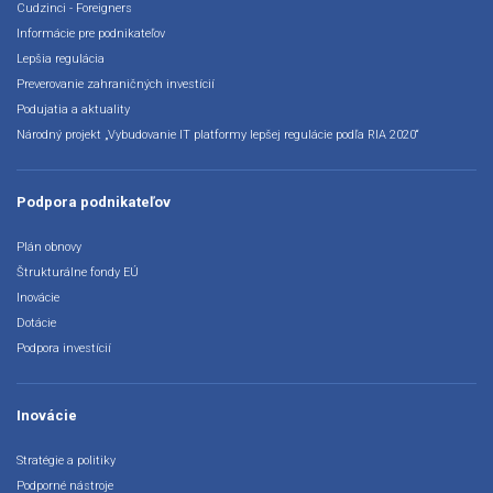
Cudzinci - Foreigners
Informácie pre podnikateľov
Lepšia regulácia
Preverovanie zahraničných investícií
Podujatia a aktuality
Národný projekt „Vybudovanie IT platformy lepšej regulácie podľa RIA 2020“
Podpora podnikateľov
Plán obnovy
Štrukturálne fondy EÚ
Inovácie
Dotácie
Podpora investícií
Inovácie
Stratégie a politiky
Podporné nástroje