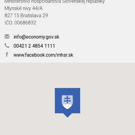
Ministerstvo hospodárstva Slovenskej republiky
Mlynské nivy 44/A
827 15 Bratislava 29
IČO: 00686832
info@economy.gov.sk
00421 2 4854 1111
f
www.facebook.com/mhsr.sk