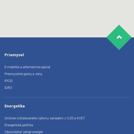
Priemysel
E-mobilita a alternatívne palivá
Priemyselné parky a zóny
IPCEI
IDRO
Energetika
Určenie inštalovaného výkonu zariadení z OZE a KVET
Energetická politika
Obnoviteľné zdroje energie