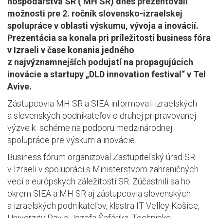
hospodárstva SR ( MH SR) dnes prezentovali
možnosti pre 2. ročník slovensko-izraelskej
spolupráce v oblasti výskumu, vývoja a inovácií.
Prezentácia sa konala pri príležitosti business fóra
v Izraeli v čase konania jedného
z najvýznamnejších podujatí na propagujúcich
inovácie a startupy „DLD innovation festival“ v Tel
Avive.
Zástupcovia MH SR a SIEA informovali izraelských
a slovenských podnikateľov o druhej pripravovanej
výzve k schéme na podporu medzinárodnej
spolupráce pre výskum a inovácie.
Business fórum organizoval Zastupiteľský úrad SR
v Izraeli v spolupráci s Ministerstvom zahraničných
vecí a európskych záležitostí SR. Zúčastnili sa ho
okrem SIEA a MH SR aj zástupcovia slovenských
a izraelských podnikateľov, klastra IT Velley Košice,
Univerzity Pavla Jozefa Šafárika, Technickej