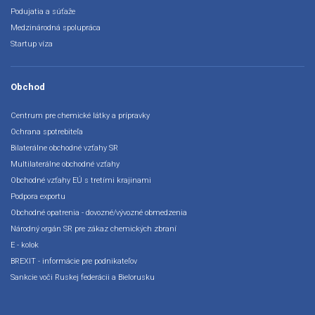
Podujatia a súťaže
Medzinárodná spolupráca
Startup víza
Obchod
Centrum pre chemické látky a prípravky
Ochrana spotrebiteľa
Bilaterálne obchodné vzťahy SR
Multilaterálne obchodné vzťahy
Obchodné vzťahy EÚ s tretími krajinami
Podpora exportu
Obchodné opatrenia - dovozné/vývozné obmedzenia
Národný orgán SR pre zákaz chemických zbraní
E - kolok
BREXIT - informácie pre podnikateľov
Sankcie voči Ruskej federácii a Bielorusku