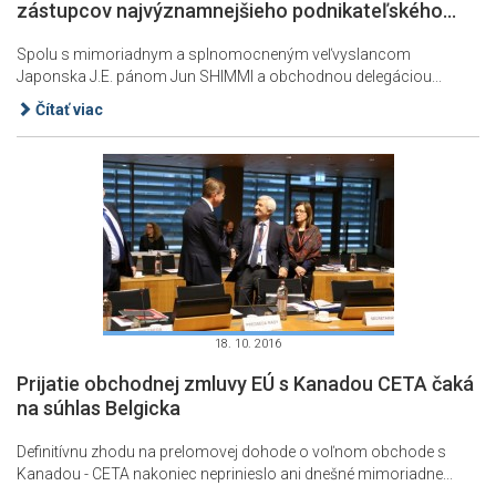
zástupcov najvýznamnejšieho podnikateľského...
Spolu s mimoriadnym a splnomocneným veľvyslancom
Japonska J.E. pánom Jun SHIMMI a obchodnou delegáciou...
Čítať viac
18. 10. 2016
Prijatie obchodnej zmluvy EÚ s Kanadou CETA čaká
na súhlas Belgicka
Definitívnu zhodu na prelomovej dohode o voľnom obchode s
Kanadou - CETA nakoniec neprinieslo ani dnešné mimoriadne...