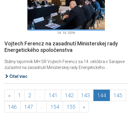
14. 10. 2016
Vojtech Ferencz na zasadnutí Ministerskej rady
Energetického spoločenstva
Štátny tajomník MH SR Vojtech Ferencz sa 14. októbra v Sarajeve
zúčastnil na zasadnutí Ministerskej rady Energetického...
Čítať viac
«
1
2
...
141
142
143
144
145
146
147
...
154
155
»