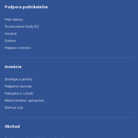
Podpora podnikateľov
Plán obnovy
Štrukturálne fondy EÚ
Inovácie
Dotácie
Podpora investícií
Inovácie
Stratégie a politiky
Podporné nástroje
Podujatia a súťaže
Medzinárodná spolupráca
Startup víza
Obchod