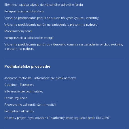
Efektívna sadzba odvodu do Národného jadrového fondu
Kompenzácia podnikateľom
Výzva na predkladanie ponúk do aukcie na výber výkupcu elektriny
Výzva na predkladanie ponúk na zariadenia s právom na podporu
Modernizačný fond
Kompenzácie a dotácie cien energií
Výzva na predkladanie ponúk do výberového konania na zariadenia výrobcu elektriny
s právom na podporu
Podnikateľské prostredie
Jednotná metodika - informácie pre predkladateľov
Cudzinci - Foreigners
Informácie pre podnikateľov
Lepšia regulácia
Preverovanie zahraničných investícií
Podujatia a aktuality
Národný projekt „Vybudovanie IT platformy lepšej regulácie podľa RIA 2020“