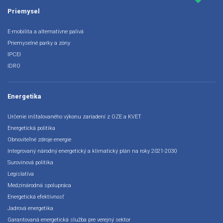
Priemysel
E-mobilita a alternatívne palivá
Priemyselné parky a zóny
IPCEI
IDRO
Energetika
Určenie inštalovaného výkonu zariadení z OZE a KVET
Energetická politika
Obnoviteľné zdroje energie
Integrovaný národný energetický a klimatický plán na roky 2021-2030
Surovinová politika
Legislatíva
Medzinárodná spolupráca
Energetická efektívnosť
Jadrová energetika
Garantovaná energetická služba pre verejný sektor