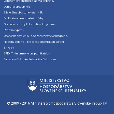
Centrum pre chemické látky a prípravky
Ochrana spotrebiteľa
Bilaterálne obchodné vzťahy SR
Multilaterálne obchodné vzťahy
Obchodné vzťahy EÚ s tretími krajinami
Podpora exportu
Obchodné opatrenia - dovozné/vývozné obmedzenia
Národný orgán SR pre zákaz chemických zbraní
E - kolok
BREXIT - informácie pre podnikateľov
Sankcie voči Ruskej federácii a Bielorusku
© 2009 - 2016
Ministerstvo hospodárstva Slovenskej republiky