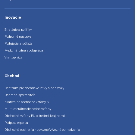
Inovácie
Stratégie a politiky
Podporné nástroje
Podujatia a súťaže
Medzinárodná spolupráca
Startup víza
Obchod
Centrum pre chemické látky a prípravky
Ochrana spotrebiteľa
Bilaterálne obchodné vzťahy SR
Multilaterálne obchodné vzťahy
Obchodné vzťahy EÚ s tretími krajinami
Podpora exportu
Obchodné opatrenia - dovozné/vývozné obmedzenia