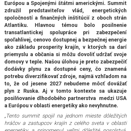
Európou a Spojenými štátmi americkými. Summit
združil predstaviteľov vlád, energetických
spoločností a finančných inštitúcií z oboch strán
Atlantiku. Hlavnou témou bolo posilnenie
transatlantickej spolupráce pri zabezpečení
spoľahlivej, cenovo dostupnej a bezpečnej energie
ako základu prosperity krajín, v ktorých sa darí
priemyslu a občania si môžu dovoliť udržať svoje
domovy v teple. Našou úlohou je preto zabezpečiť
dodávky plynu za dostupné ceny, čo znamená
potrebu diverzifikovať zdroje, najmä vzhľadom na
to, že od jesene 2027 nebudeme môcť dovážať
plyn z Ruska. Aj v tomto kontexte sa ukazuje
posilňovanie dlhodobého partnerstva medzi USA
a Európou v oblasti energetiky ako nevyhnutne.
„Tento summit spojil na jednom mieste dôležitých
hráčov a zastupcov krajín z celého sveta v oblasti
energetiky a pripomenul veľmi dôležité posolstvá.