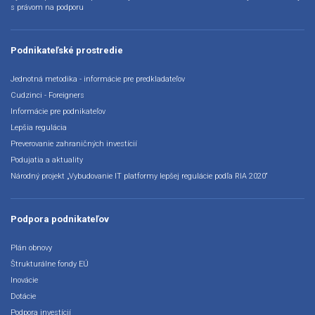
s právom na podporu
Podnikateľské prostredie
Jednotná metodika - informácie pre predkladateľov
Cudzinci - Foreigners
Informácie pre podnikateľov
Lepšia regulácia
Preverovanie zahraničných investícií
Podujatia a aktuality
Národný projekt „Vybudovanie IT platformy lepšej regulácie podľa RIA 2020“
Podpora podnikateľov
Plán obnovy
Štrukturálne fondy EÚ
Inovácie
Dotácie
Podpora investícií