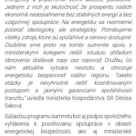
Jedným z nich je skutočnosť, že prosperitu našich
ekonomík nedosiahneme bez stabilných energií a bez
vzájomnej spolupráce. Na energetiku sa nesmieme
pozerať ideologicky, ale strategicky. Potrebujeme
všetky zdroje, ktore sú spoľahlivé a cenovo dostupné.
Osobitne sme preto na tomto summite spolu s
ministerskými kolegami riešili situáciu ohľadom
obnovenia dodávok ropy cez ropovod Družbu, čo
nám aktuálne vytvára neistotu a ohrozuje
energetickú bezpecnosť nášho regiónu. Takéto
otázky je nevyhnutné riešiť koordinovaným
postupom a jasnými garanciami spoľahlivosti
tranzitu,”
uviedla ministerka hospodárstva SR Denisa
Saková.
Súčasťou programu summitu bol aj podpis spoločného
vyhlásenia k posilňovaniu spolupráce v oblasti
energetickej bezpečnosti, ako aj ministerské