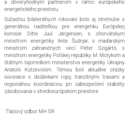
a dôveryhodným partnerom v rámci európskeho
energetického priestoru.
Súčasťou bilaterálnych rokovaní bolo aj stretnutie s
generálnou riaditeľkou pre energetiku Európskej
komisie Ditte Juul Jørgensen, s chorvátskym
ministrom energetiky Ante Šušnjar, s maďarským
ministrom zahraničných vecí Péter Szijjártó, s
ministrom energetiky Poľskej republiky M. Motykom a
štátnym tajomníkom ministerstva energetiky Ukrajiny
Anatolii Kutzevolom. Témou boli aktuálne otázky
súvisiace s dodávkami ropy, tranzitnými trasami a
regionálnou koordináciou pri zabezpečení stability
zásobovania v stredoeurópskom priestore.
Tlačový odbor MH SR