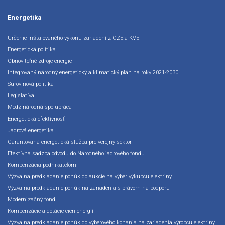
Energetika
Určenie inštalovaného výkonu zariadení z OZE a KVET
Energetická politika
Obnoviteľné zdroje energie
Integrovaný národný energetický a klimatický plán na roky 2021-2030
Surovinová politika
Legislatíva
Medzinárodná spolupráca
Energetická efektívnosť
Jadrová energetika
Garantovaná energetická služba pre verejný sektor
Efektívna sadzba odvodu do Národného jadrového fondu
Kompenzácia podnikateľom
Výzva na predkladanie ponúk do aukcie na výber výkupcu elektriny
Výzva na predkladanie ponúk na zariadenia s právom na podporu
Modernizačný fond
Kompenzácie a dotácie cien energií
Výzva na predkladanie ponúk do výberového konania na zariadenia výrobcu elektriny