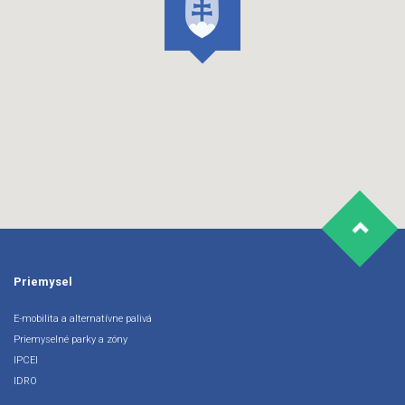
Priemysel
E-mobilita a alternatívne palivá
Priemyselné parky a zóny
IPCEI
IDRO