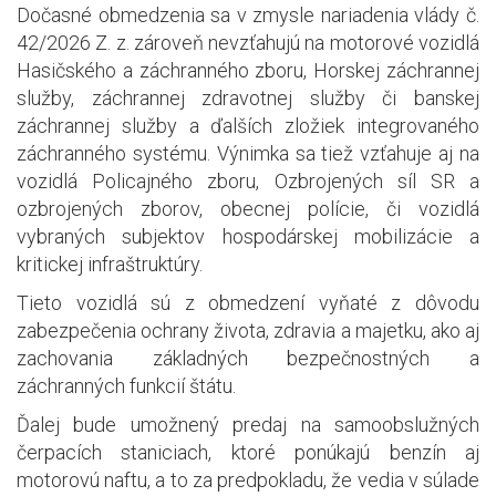
Dočasné obmedzenia sa v zmysle nariadenia vlády č.
42/2026 Z. z. zároveň nevzťahujú na motorové vozidlá
Hasičského a záchranného zboru, Horskej záchrannej
služby, záchrannej zdravotnej služby či banskej
záchrannej služby a ďalších zložiek integrovaného
záchranného systému. Výnimka sa tiež vzťahuje aj na
vozidlá Policajného zboru, Ozbrojených síl SR a
ozbrojených zborov, obecnej polície, či vozidlá
vybraných subjektov hospodárskej mobilizácie a
kritickej infraštruktúry.
Tieto vozidlá sú z obmedzení vyňaté z dôvodu
zabezpečenia ochrany života, zdravia a majetku, ako aj
zachovania základných bezpečnostných a
záchranných funkcií štátu.
Ďalej bude umožnený predaj na samoobslužných
čerpacích staniciach, ktoré ponúkajú benzín aj
motorovú naftu, a to za predpokladu, že vedia v súlade