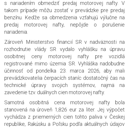
s nariadením obmedziť predaj motorovej nafty. V
takom prípade môžu zostať v prevádzke pre predaj
benzínu. Keďže sa obmedzenia vzťahujú výlučne na
predaj motorovej nafty, nepôjde o porušenie
nariadenia.
Zároveň Ministerstvo financií SR v nadväznosti na
rozhodnutie vlády SR vydalo vyhlášku na úpravu
osobitnej ceny motorovej nafty pre vozidlá
registrované mimo územia SR. Vyhláška nadobudne
účinnosť od pondelka 23. marca 2026, aby mali
prevádzkovatelia čerpacích staníc dostatočný čas na
technické úpravy svojich systémov, najmä na
zavedenie tzv. duálnych cien motorovej nafty.
Samotná osobitná cena motorovej nafty bola
stanovená na úroveň 1,826 eur za liter. Jej výpočet
vychádza z priemerných cien tohto paliva v Českej
republike, Rakúsku a Poľsku podľa aktuálnych údajov