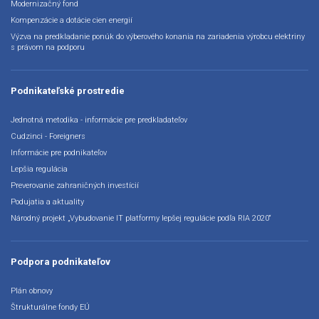
Modernizačný fond
Kompenzácie a dotácie cien energií
Výzva na predkladanie ponúk do výberového konania na zariadenia výrobcu elektriny
s právom na podporu
Podnikateľské prostredie
Jednotná metodika - informácie pre predkladateľov
Cudzinci - Foreigners
Informácie pre podnikateľov
Lepšia regulácia
Preverovanie zahraničných investícií
Podujatia a aktuality
Národný projekt „Vybudovanie IT platformy lepšej regulácie podľa RIA 2020“
Podpora podnikateľov
Plán obnovy
Štrukturálne fondy EÚ