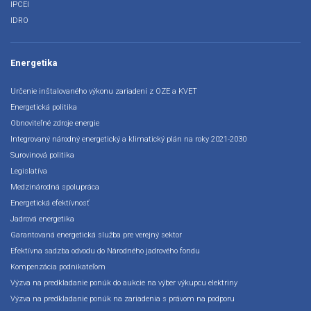
IPCEI
IDRO
Energetika
Určenie inštalovaného výkonu zariadení z OZE a KVET
Energetická politika
Obnoviteľné zdroje energie
Integrovaný národný energetický a klimatický plán na roky 2021-2030
Surovinová politika
Legislatíva
Medzinárodná spolupráca
Energetická efektívnosť
Jadrová energetika
Garantovaná energetická služba pre verejný sektor
Efektívna sadzba odvodu do Národného jadrového fondu
Kompenzácia podnikateľom
Výzva na predkladanie ponúk do aukcie na výber výkupcu elektriny
Výzva na predkladanie ponúk na zariadenia s právom na podporu