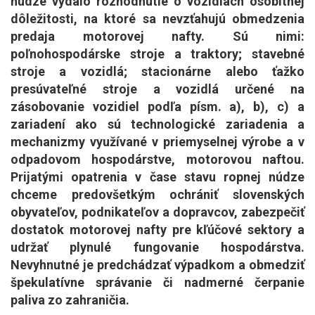
núdze vydalo rozhodnutie o vozidlách osobitnej
dôležitosti, na ktoré sa nevzťahujú obmedzenia
predaja motorovej nafty. Sú nimi:
poľnohospodárske stroje a traktory; stavebné
stroje a vozidlá; stacionárne alebo ťažko
presúvateľné stroje a vozidlá určené na
zásobovanie vozidiel podľa písm. a), b), c) a
zariadení ako sú technologické zariadenia a
mechanizmy využívané v priemyselnej výrobe a v
odpadovom hospodárstve, motorovou naftou.
Prijatými opatrenia v čase stavu ropnej núdze
chceme predovšetkým ochrániť slovenských
obyvateľov, podnikateľov a dopravcov, zabezpečiť
dostatok motorovej nafty pre kľúčové sektory a
udržať plynulé fungovanie hospodárstva.
Nevyhnutné je predchádzať výpadkom a obmedziť
špekulatívne správanie či nadmerné čerpanie
paliva zo zahraničia.