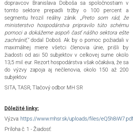
dopravcov Branislava Doboša sa spoločnostiam v
tomto sektore prepadli tržby o 100 percent a
segmentu hrozil reálny zánik.
„Preto som rád, že
ministerstvo hospodárstva pripravilo túto schému
pomoci a dokážeme aspoň časť nášho sektora ešte
zachrániť,"
dodal Doboš. Ak by o pomoc požiadali v
maximálnej miere všetci členovia únie, prišli by
žiadosti od asi 50 subjektov v celkovej sume okolo
13,5 mil. eur. Rezort hospodárstva však očakáva, že sa
do výzvy zapoja aj nečlenovia, okolo 150 až 200
subjektov.
SITA, TASR, Tlačový odbor MH SR
Dôležité linky:
Výzva:
https://www.mhsr.sk/uploads/files/eQ5h8iW7.pd
Príloha č. 1 - Žiadosť: