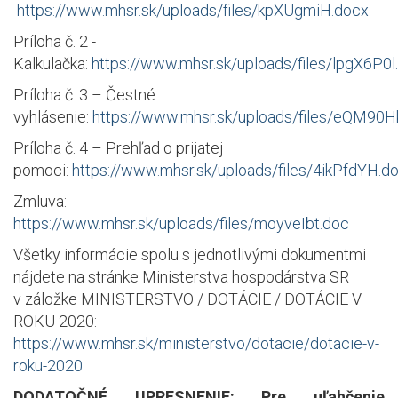
https://www.mhsr.sk/uploads/files/kpXUgmiH.docx
Príloha č. 2 -
Kalkulačka:
https://www.mhsr.sk/uploads/files/lpgX6P0l
Príloha č. 3 – Čestné
vyhlásenie:
https://www.mhsr.sk/uploads/files/eQM90H
Príloha č. 4 – Prehľad o prijatej
pomoci:
https://www.mhsr.sk/uploads/files/4ikPfdYH.d
Zmluva:
https://www.mhsr.sk/uploads/files/moyveIbt.doc
Všetky informácie spolu s jednotlivými dokumentmi
nájdete na stránke Ministerstva hospodárstva SR
v záložke MINISTERSTVO /
DOT
Á
CIE / DOT
Á
CIE V
ROKU 2020
:
https://www.mhsr.sk/ministerstvo/dotacie/dotacie-v-
roku-2020
DODATOČNÉ UPRESNENIE: Pre uľahčenie