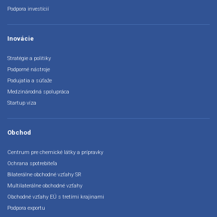
Podpora investícií
Inovácie
Stratégie a politiky
Podporné nástroje
Podujatia a súťaže
Medzinárodná spolupráca
Startup víza
Obchod
Centrum pre chemické látky a prípravky
Ochrana spotrebiteľa
Bilaterálne obchodné vzťahy SR
Multilaterálne obchodné vzťahy
Obchodné vzťahy EÚ s tretími krajinami
Podpora exportu