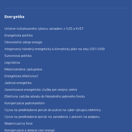
Energetika
Určenie inštalovaného výkonu zariadení z OZE a KVET
Energetická politika
Obnoviteľné zdroje energie
Integrovaný národný energetický a klimatický plán na roky 2021-2030
Surovinová politika
Legislatíva
Medzinárodná spolupráca
Energetická efektívnosť
Jadrová energetika
Garantovaná energetická služba pre verejný sektor
Efektívna sadzba odvodu do Národného jadrového fondu
Kompenzácia podnikateľom
Výzva na predkladanie ponúk do aukcie na výber výkupcu elektriny
Výzva na predkladanie ponúk na zariadenia s právom na podporu
Modernizačný fond
Kompenzácie a dotácie cien energií