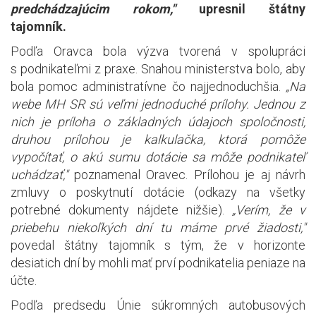
predchádzajúcim rokom,"
upresnil štátny
tajomník.
Podľa Oravca bola výzva tvorená v spolupráci
s podnikateľmi z praxe. Snahou ministerstva bolo, aby
bola pomoc administratívne čo najjednoduchšia.
„Na
webe MH SR sú veľmi jednoduché prílohy. Jednou z
nich je príloha o základných údajoch spoločnosti,
druhou prílohou je kalkulačka, ktorá pomôže
vypočítať, o akú sumu dotácie sa môže podnikateľ
uchádzať,"
poznamenal Oravec. Prílohou je aj návrh
zmluvy o poskytnutí dotácie (odkazy na všetky
potrebné dokumenty nájdete nižšie).
„Verím, že v
priebehu niekoľkých dní tu máme prvé žiadosti,"
povedal štátny tajomník s tým, že v horizonte
desiatich dní by mohli mať prví podnikatelia peniaze na
účte.
Podľa predsedu Únie súkromných autobusových