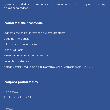
Výzva na predkladanie ponúk do výberového konania na zariadenia výrobcu elektriny
s právom na podporu
Podnikateľské prostredie
Jednotná metodika - informácie pre predkladateľov
Cudzinci - Foreigners
Informácie pre podnikateľov
Lepšia regulácia
Preverovanie zahraničných investícií
Podujatia a aktuality
Národný projekt „Vybudovanie IT platformy lepšej regulácie podľa RIA 2020“
Podpora podnikateľov
Plán obnovy
Štrukturálne fondy EÚ
Inovácie
Dotácie