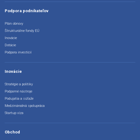
Podpora podnikateľov
Plán obnovy
Štrukturálne fondy EÚ
Inovácie
Dotácie
Podpora investícií
Inovácie
Stratégie a politiky
Podporné nástroje
Podujatia a súťaže
Medzinárodná spolupráca
Startup víza
Obchod