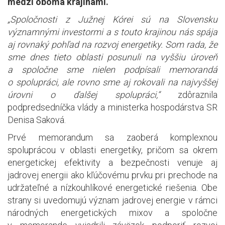
medzi oboma krajinami.
„Spoločnosti z Južnej Kórei sú na Slovensku
významnými investormi a s touto krajinou nás spája
aj rovnaký pohľad na rozvoj energetiky. Som rada, že
sme dnes tieto oblasti posunuli na vyššiu úroveň
a spoločne sme nielen podpísali memorandá
o spolupráci, ale rovno sme aj rokovali na najvyššej
úrovni o ďalšej spolupráci,“
zdôraznila
podpredsedníčka vlády a ministerka hospodárstva SR
Denisa Saková.
Prvé memorandum sa zaoberá komplexnou
spoluprácou v oblasti energetiky, pričom sa okrem
energetickej efektivity a bezpečnosti venuje aj
jadrovej energii ako kľúčovému prvku pri prechode na
udržateľné a nízkouhlíkové energetické riešenia. Obe
strany si uvedomujú význam jadrovej energie v rámci
národných energetických mixov a spoločne