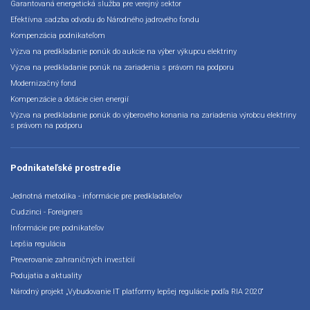
Garantovaná energetická služba pre verejný sektor
Efektívna sadzba odvodu do Národného jadrového fondu
Kompenzácia podnikateľom
Výzva na predkladanie ponúk do aukcie na výber výkupcu elektriny
Výzva na predkladanie ponúk na zariadenia s právom na podporu
Modernizačný fond
Kompenzácie a dotácie cien energií
Výzva na predkladanie ponúk do výberového konania na zariadenia výrobcu elektriny
s právom na podporu
Podnikateľské prostredie
Jednotná metodika - informácie pre predkladateľov
Cudzinci - Foreigners
Informácie pre podnikateľov
Lepšia regulácia
Preverovanie zahraničných investícií
Podujatia a aktuality
Národný projekt „Vybudovanie IT platformy lepšej regulácie podľa RIA 2020“