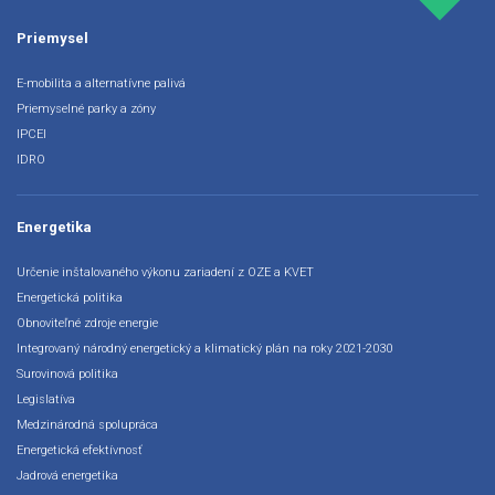
Priemysel
E-mobilita a alternatívne palivá
Priemyselné parky a zóny
IPCEI
IDRO
Energetika
Určenie inštalovaného výkonu zariadení z OZE a KVET
Energetická politika
Obnoviteľné zdroje energie
Integrovaný národný energetický a klimatický plán na roky 2021-2030
Surovinová politika
Legislatíva
Medzinárodná spolupráca
Energetická efektívnosť
Jadrová energetika