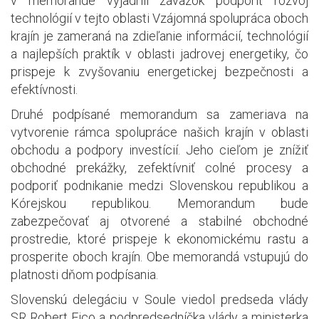
v memorande vyjadrili záväzok podporiť rozvoj
technológií v tejto oblasti Vzájomná spolupráca oboch
krajín je zameraná na zdieľanie informácií, technológií
a najlepších praktík v oblasti jadrovej energetiky, čo
prispeje k zvyšovaniu energetickej bezpečnosti a
efektívnosti.
Druhé podpísané memorandum sa zameriava na
vytvorenie rámca spolupráce našich krajín v oblasti
obchodu a podpory investícií. Jeho cieľom je znížiť
obchodné prekážky, zefektívniť colné procesy a
podporiť podnikanie medzi Slovenskou republikou a
Kórejskou republikou. Memorandum bude
zabezpečovať aj otvorené a stabilné obchodné
prostredie, ktoré prispeje k ekonomickému rastu a
prosperite oboch krajín. Obe memorandá vstupujú do
platnosti dňom podpísania.
Slovenskú delegáciu v Soule viedol predseda vlády
SR Robert Fico a podpredsedníčka vlády a ministerka