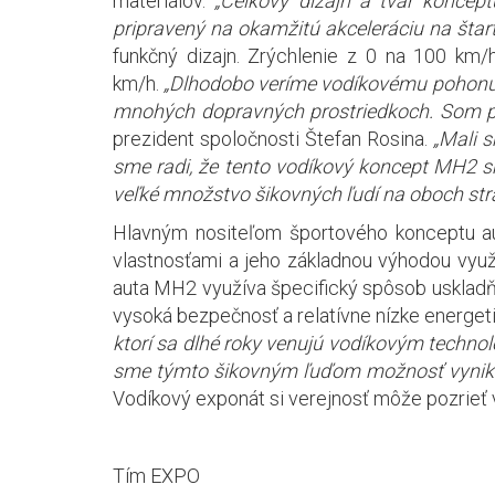
materiálov.
„Celkový dizajn a tvar konceptu
pripravený na okamžitú akceleráciu na štar
funkčný dizajn. Zrýchlenie z 0 na 100 km
km/h.
„Dlhodobo veríme vodíkovému pohonu a
mnohých dopravných prostriedkoch. Som pres
prezident spoločnosti Štefan Rosina.
„Mali s
sme radi, že tento vodíkový koncept MH2 sme
veľké množstvo šikovných ľudí na oboch stra
Hlavným nositeľom športového konceptu auta
vlastnosťami a jeho základnou výhodou využi
auta MH2 využíva špecifický spôsob uskladňov
vysoká bezpečnosť a relatívne nízke energeti
ktorí sa dlhé roky venujú vodíkovým technol
sme týmto šikovným ľuďom možnosť vyniknú
Vodíkový exponát si verejnosť môže pozriet
Tím EXPO