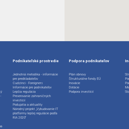
Podnikateľské prostredie
Podpora podnikateľov
In
Jednotná metodika - informácie
Plán obnovy
Str
pre predkladateľov
Štrukturálne fondy EÚ
Po
Cudzinci - Foreigners
Inovácie
Po
Informácie pre podnikateľov
Dotácie
Me
ký
Lepšia regulácia
Podpora investícií
St
-
Preverovanie zahraničných
investícií
Podujatia a aktuality
Národný projekt „Vybudovanie IT
platformy lepšej regulácie podľa
RIA 2020“
ba