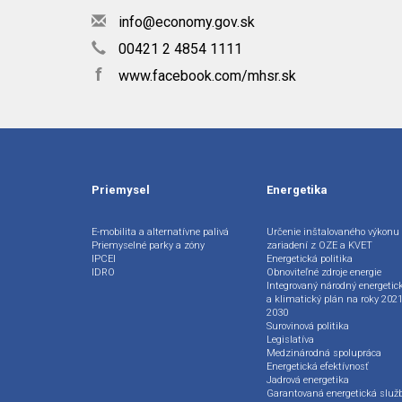
info@economy.gov.sk
00421 2 4854 1111
f
www.facebook.com/mhsr.sk
Priemysel
Energetika
E-mobilita a alternatívne palivá
Určenie inštalovaného výkonu
Priemyselné parky a zóny
zariadení z OZE a KVET
IPCEI
Energetická politika
IDRO
Obnoviteľné zdroje energie
Integrovaný národný energetic
a klimatický plán na roky 2021
2030
Surovinová politika
Legislatíva
Medzinárodná spolupráca
Energetická efektívnosť
Jadrová energetika
Garantovaná energetická služ