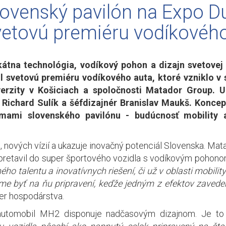
lovenský pavilón na Expo Du
vetovú premiéru vodíkovéh
kátna technológia, vodíkový pohon a dizajn svetovej
il svetovú premiéru vodíkového auta, ktoré vzniklo v 
verzity v Košiciach a spoločnosti Matador Group. 
 Richard Sulík a
šéfdizajnér Branislav Maukš
.
Koncep
émami slovenského pavilónu - budúcnosť mobility
nových vízií a ukazuje inovačný potenciál Slovenska. 
 pretavil do super športového vozidla s vodíkovým pohono
ho talentu a inovatívnych riešení, či už v oblasti mobilit
me byť na ňu pripravení, keďže jedným z efektov zaveden
ter hospodárstva.
́ automobil MH2 disponuje nadčasovým dizajnom. Je to 