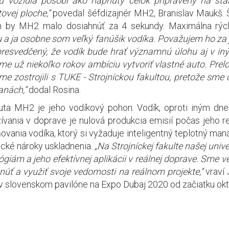
 vozidla pôsobí ako napnutý celok pripravený na štar
tovej ploche,“
povedal šéfdizajnér MH2, Branislav Maukš. 
/h by MH2 malo dosiahnúť za 4 sekundy. Maximálna rých
 ja osobne som veľký fanúšik vodíka. Považujem ho za j
vedčený, že vodík bude hrať významnú úlohu aj v inýc
me už niekoľko rokov ambíciu vytvoriť vlastné auto. Prel
 zostrojili s TUKE - Strojníckou fakultou, pretože sme cít
nách,“
dodal Rosina.
 MH2 je jeho vodíkový pohon. Vodík, oproti iným dnes
́vania v doprave je nulová produkcia emisií počas jeho r
ania vodíka, ktorý si vyžaduje inteligentný teplotný ma
cké nároky uskladnenia.
„Na Strojníckej fakulte našej univ
ógiám a jeho efektívnej aplikácii v reálnej doprave. Sme v
ť a využiť svoje vedomosti na reálnom projekte,“
vraví
̌ v slovenskom pavilóne na Expo Dubaj 2020 od začiatku ok