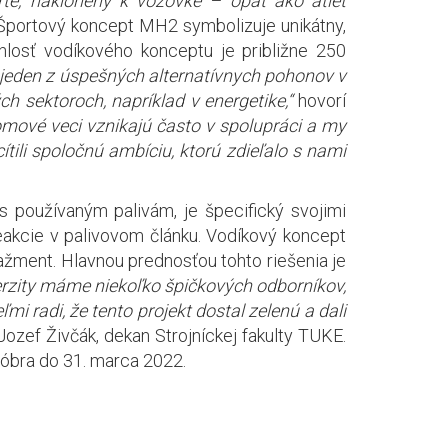
te, naklonený k vozovke – opäť ako atlét
Športový koncept MH2 symbolizuje unikátny,
losť vodíkového konceptu je približne 250
eden z úspešných alternatívnych pohonov v
h sektoroch, napríklad v energetike,“
hovorí
omové veci vznikajú často v spolupráci a my
ili spoločnú ambíciu, ktorú zdieľalo s nami
 používaným palivám, je špecifický svojimi
eakcie v palivovom článku. Vodíkový koncept
nažment. Hlavnou prednosťou tohto riešenia je
erzity máme niekoľko špičkových odborníkov,
eľmi radi, že tento projekt dostal zelenú a dali
 Jozef Živčák, dekan Strojníckej fakulty TUKE.
tóbra do 31. marca 2022.