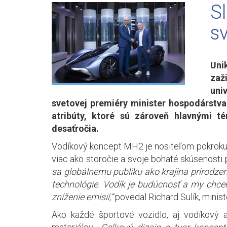
S
s
Uni
zaž
uni
svetovej premiéry minister hospodárstva
atribúty, ktoré sú zároveň hlavnými t
desaťročia.
Vodíkový koncept MH2 je nositeľom pokroku, 
viac ako storočie a svoje bohaté skúsenosti
sa globálnemu publiku ako krajina prirodzené
technológie. Vodík je budúcnosť a my chce
zníženie emisií,”
povedal Richard Sulík, minis
Ako každé športové vozidlo, aj vodíkovy