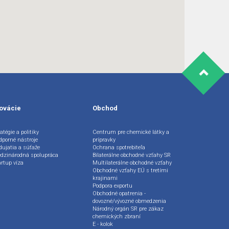
ovácie
Obchod
atégie a politiky
Centrum pre chemické látky a
dporné nástroje
prípravky
dujatia a súťaže
Ochrana spotrebiteľa
dzinárodná spolupráca
Bilaterálne obchodné vzťahy SR
artup víza
Multilaterálne obchodné vzťahy
Obchodné vzťahy EÚ s tretími
krajinami
Podpora exportu
Obchodné opatrenia -
dovozné/vývozné obmedzenia
Národný orgán SR pre zákaz
chemických zbraní
E - kolok