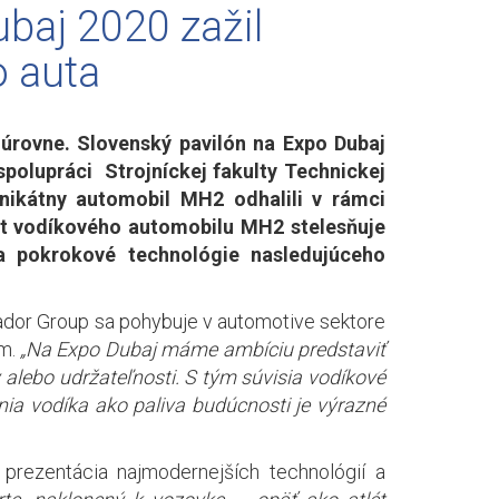
baj 2020 zažil
o auta
 úrovne. Slovenský pavilón na Expo Dubaj
spolupráci Strojníckej fakulty Technickej
Unikátny automobil MH2 odhalili v rámci
t vodíkového automobilu MH2 stelesňuje
 a pokrokové technológie nasledujúceho
Matador Group sa pohybuje v automotive sektore
m.
„Na Expo Dubaj máme ambíciu predstaviť
y alebo udržateľnosti. S tým súvisia vodíkové
ia vodíka ako paliva budúcnosti je výrazné
prezentácia najmodernejších technológií a