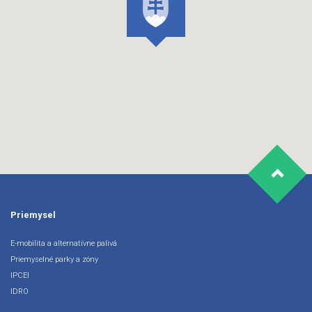
Priemysel
E-mobilita a alternatívne palivá
Priemyselné parky a zóny
IPCEI
IDRO