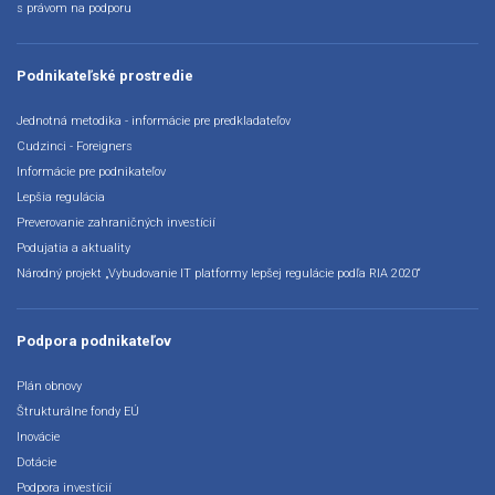
s právom na podporu
Podnikateľské prostredie
Jednotná metodika - informácie pre predkladateľov
Cudzinci - Foreigners
Informácie pre podnikateľov
Lepšia regulácia
Preverovanie zahraničných investícií
Podujatia a aktuality
Národný projekt „Vybudovanie IT platformy lepšej regulácie podľa RIA 2020“
Podpora podnikateľov
Plán obnovy
Štrukturálne fondy EÚ
Inovácie
Dotácie
Podpora investícií