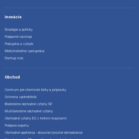
Inovácie
Stratégie a politiky
Podporné nástroje
Podujatia a súťaže
Medzinárodná spolupráca
Startup víza
Obchod
Centrum pre chemické látky a prípravky
Ochrana spotrebiteľa
Bilaterálne obchodné vzťahy SR
Multilaterálne obchodné vzťahy
Obchodné vzťahy EÚ s tretími krajinami
Podpora exportu
Obchodné opatrenia - dovozné/vývozné obmedzenia