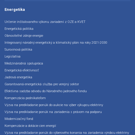
Energetika
Určenie inštalovaného výkonu zariadení z OZE a KVET
Energetická politika
Obnoviteľné zdroje energie
Integrovaný národný energetický a klimatický plán na roky 2021-2030
Surovinová politika
Legislatíva
Medzinárodná spolupráca
Energetická efektívnosť
Jadrová energetika
Garantovaná energetická služba pre verejný sektor
Efektívna sadzba odvodu do Národného jadrového fondu
Kompenzácia podnikateľom
Výzva na predkladanie ponúk do aukcie na výber výkupcu elektriny
Výzva na predkladanie ponúk na zariadenia s právom na podporu
Modernizačný fond
Kompenzácie a dotácie cien energií
Výzva na predkladanie ponúk do výberového konania na zariadenia výrobcu elektriny