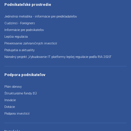
Podnikateľské prostredie
Jednotná metodika - informácie pre predkladateľov
Cudzinci - Foreigners
Informácie pre podnikateľov
Lepšia regulácia
Preverovanie zahraničných investícií
Podujatia a aktuality
Národný projekt „Vybudovanie IT platformy lepšej regulácie podľa RIA 2020“
Podpora podnikateľov
Plán obnovy
Štrukturálne fondy EÚ
Inovácie
Dotácie
Podpora investícií