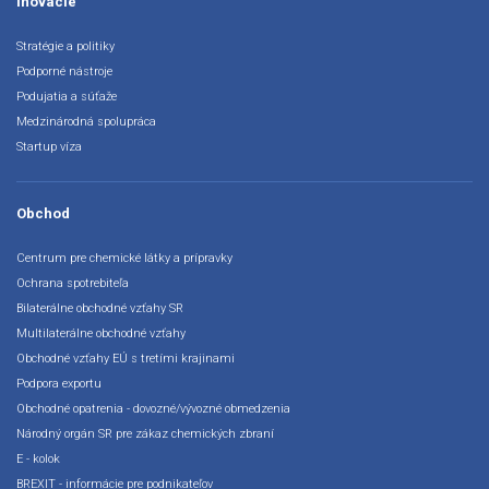
Inovácie
Stratégie a politiky
Podporné nástroje
Podujatia a súťaže
Medzinárodná spolupráca
Startup víza
Obchod
Centrum pre chemické látky a prípravky
Ochrana spotrebiteľa
Bilaterálne obchodné vzťahy SR
Multilaterálne obchodné vzťahy
Obchodné vzťahy EÚ s tretími krajinami
Podpora exportu
Obchodné opatrenia - dovozné/vývozné obmedzenia
Národný orgán SR pre zákaz chemických zbraní
E - kolok
BREXIT - informácie pre podnikateľov