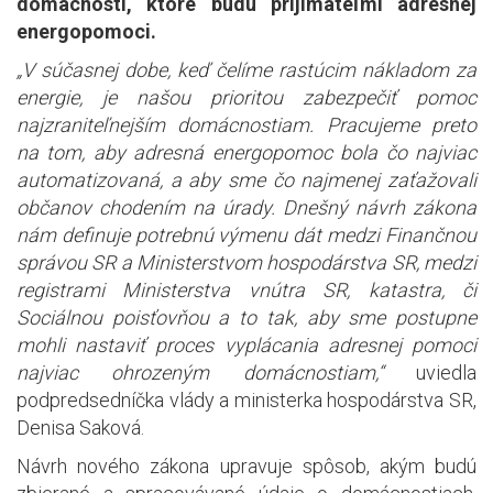
domácností, ktoré budú prijímateľmi adresnej
energopomoci.
„V súčasnej dobe, keď čelíme rastúcim nákladom za
energie, je našou prioritou zabezpečiť pomoc
najzraniteľnejším domácnostiam. Pracujeme preto
na tom, aby adresná energopomoc bola čo najviac
automatizovaná, a aby sme čo najmenej zaťažovali
občanov chodením na úrady. Dnešný návrh zákona
nám definuje potrebnú výmenu dát medzi Finančnou
správou SR a Ministerstvom hospodárstva SR, medzi
registrami Ministerstva vnútra SR, katastra, či
Sociálnou poisťovňou a to tak, aby sme postupne
mohli nastaviť proces vyplácania adresnej pomoci
najviac ohrozeným domácnostiam,“
uviedla
podpredsedníčka vlády a ministerka hospodárstva SR,
Denisa Saková.
Návrh nového zákona upravuje spôsob, akým budú