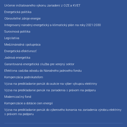
Určenie inštalovaného výkonu zariadení z OZE a KVET
Energetická politika
Obnoviteľné zdroje energie
Integrovaný národný energetický a klimatický plán na roky 2021-2030
Surovinová politika
Legislatíva
Medzinárodná spolupráca
Energetická efektívnosť
Jadrová energetika
Garantovaná energetická služba pre verejný sektor
Efektívna sadzba odvodu do Národného jadrového fondu
Kompenzácia podnikateľom
Výzva na predkladanie ponúk do aukcie na výber výkupcu elektriny
Výzva na predkladanie ponúk na zariadenia s právom na podporu
Modernizačný fond
Kompenzácie a dotácie cien energií
Výzva na predkladanie ponúk do výberového konania na zariadenia výrobcu elektriny
s právom na podporu