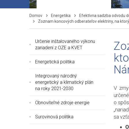
Domov
Energetika
Efektívna sadzba odvodu d
Zoznam koncových odberateľov elektriny, na ktor
Určenie inštalovaného výkonu
Zoz
zariadení z OZE a KVET
kto
Energetická politika
Ná
Integrovaný národný
energetický a klimatický plán
V zmys
na roky 2021-2030
určené
o spôs
Obnoviteľné zdroje energie
„naria
sa vzť
Surovinová politika
O