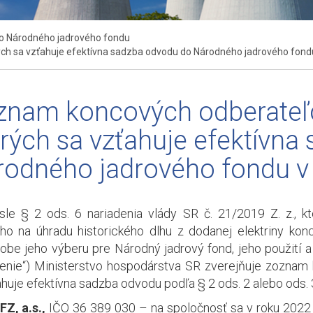
o Národného jadrového fondu
ých sa vzťahuje efektívna sadzba odvodu do Národného jadrového fond
nam koncových odberateľov
rých sa vzťahuje efektívna
rodného jadrového fondu v
le § 2 ods. 6 nariadenia vlády SR č. 21/2019 Z. z., 
ho na úhradu historického dlhu z dodanej elektriny ko
obe jeho výberu pre Národný jadrový fond, jeho použití a
denie“) Ministerstvo hospodárstva SR zverejňuje zoznam 
ahuje efektívna sadzba odvodu podľa § 2 ods. 2 alebo ods. 
FZ, a.s.,
IČO 36 389 030 – na spoločnosť sa v roku 2022 