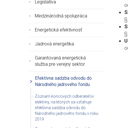
Legislatíva
o
S
Medzinárodná spolupráca
§
S
Energetická efektívnosť
§
U
Jadrová energetika
o
Garantovaná energetická
služba pre verejný sektor
Efektívna sadzba odvodu do
Národného jadrového fondu
Zoznam koncových odberateľov
elektriny, na ktorých sa vzťahuje
efektívna sadzba odvodu do
Národného jadrového fondu v roku
2019