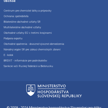
Obchod
Centrum pre chemické látky a prípravky
Ochrana spotrebiteľa
Bilaterálne obchodné vzťahy SR
Multilaterálne obchodné vzťahy
Obchodné vzťahy EÚ s tretími krajinami
Podpora exportu
Obchodné opatrenia - dovozné/vývozné obmedzenia
Národný orgán SR pre zákaz chemických zbraní
E - kolok
BREXIT - informácie pre podnikateľov
Sankcie voči Ruskej federácii a Bielorusku
© 2009 - 2016
Ministerstvo hospodárstva Slovenskej republiky