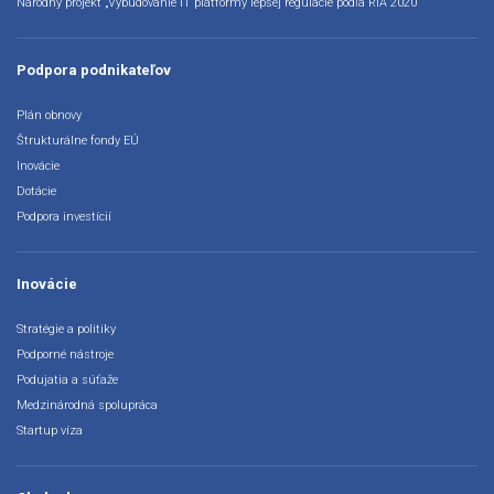
Národný projekt „Vybudovanie IT platformy lepšej regulácie podľa RIA 2020“
Podpora podnikateľov
Plán obnovy
Štrukturálne fondy EÚ
Inovácie
Dotácie
Podpora investícií
Inovácie
Stratégie a politiky
Podporné nástroje
Podujatia a súťaže
Medzinárodná spolupráca
Startup víza