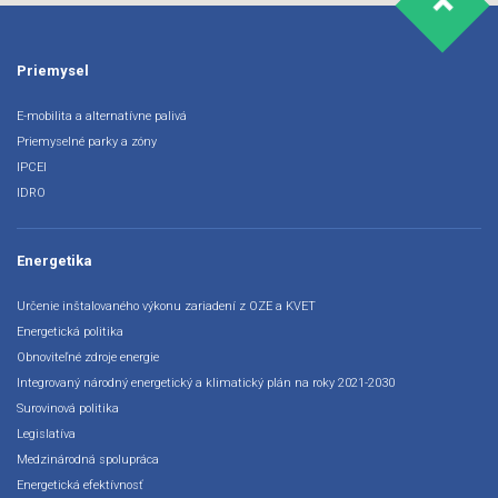
Priemysel
E-mobilita a alternatívne palivá
Priemyselné parky a zóny
IPCEI
IDRO
Energetika
Určenie inštalovaného výkonu zariadení z OZE a KVET
Energetická politika
Obnoviteľné zdroje energie
Integrovaný národný energetický a klimatický plán na roky 2021-2030
Surovinová politika
Legislatíva
Medzinárodná spolupráca
Energetická efektívnosť