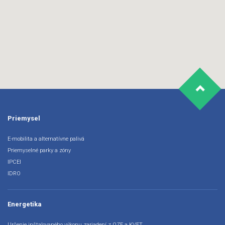
Priemysel
E-mobilita a alternatívne palivá
Priemyselné parky a zóny
IPCEI
IDRO
Energetika
Určenie inštalovaného výkonu zariadení z OZE a KVET