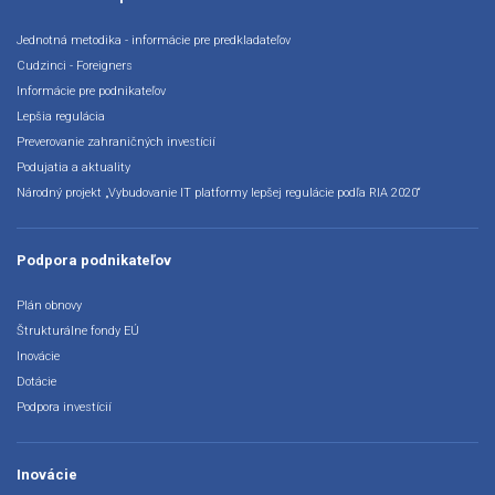
Jednotná metodika - informácie pre predkladateľov
Cudzinci - Foreigners
Informácie pre podnikateľov
Lepšia regulácia
Preverovanie zahraničných investícií
Podujatia a aktuality
Národný projekt „Vybudovanie IT platformy lepšej regulácie podľa RIA 2020“
Podpora podnikateľov
Plán obnovy
Štrukturálne fondy EÚ
Inovácie
Dotácie
Podpora investícií
Inovácie