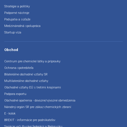
Stratégie a politiky
Podporné nástroje
Podujatia a súťaže
Medzinárodná spolupráca
Startup víza
Obchod
Centrum pre chemické látky a prípravky
Ochrana spotrebiteľa
Bilaterálne obchodné vzťahy SR
Multilaterálne obchodné vzťahy
Obchodné vzťahy EÚ s tretími krajinami
Podpora exportu
Obchodné opatrenia - dovozné/vývozné obmedzenia
Národný orgán SR pre zákaz chemických zbraní
E - kolok
BREXIT - informácie pre podnikateľov
Sankcie voči Ruskej federácii a Bielorusku