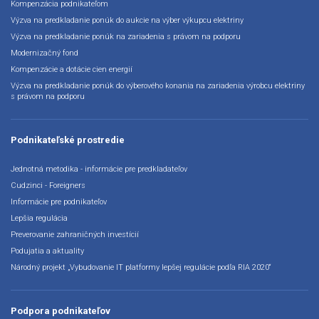
Kompenzácia podnikateľom
Výzva na predkladanie ponúk do aukcie na výber výkupcu elektriny
Výzva na predkladanie ponúk na zariadenia s právom na podporu
Modernizačný fond
Kompenzácie a dotácie cien energií
Výzva na predkladanie ponúk do výberového konania na zariadenia výrobcu elektriny
s právom na podporu
Podnikateľské prostredie
Jednotná metodika - informácie pre predkladateľov
Cudzinci - Foreigners
Informácie pre podnikateľov
Lepšia regulácia
Preverovanie zahraničných investícií
Podujatia a aktuality
Národný projekt „Vybudovanie IT platformy lepšej regulácie podľa RIA 2020“
Podpora podnikateľov