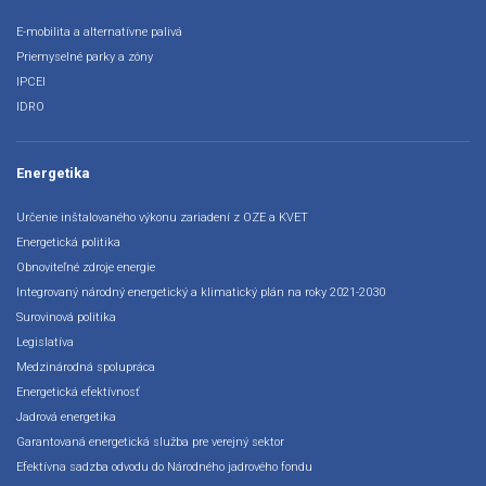
E-mobilita a alternatívne palivá
Priemyselné parky a zóny
IPCEI
IDRO
Energetika
Určenie inštalovaného výkonu zariadení z OZE a KVET
Energetická politika
Obnoviteľné zdroje energie
Integrovaný národný energetický a klimatický plán na roky 2021-2030
Surovinová politika
Legislatíva
Medzinárodná spolupráca
Energetická efektívnosť
Jadrová energetika
Garantovaná energetická služba pre verejný sektor
Efektívna sadzba odvodu do Národného jadrového fondu