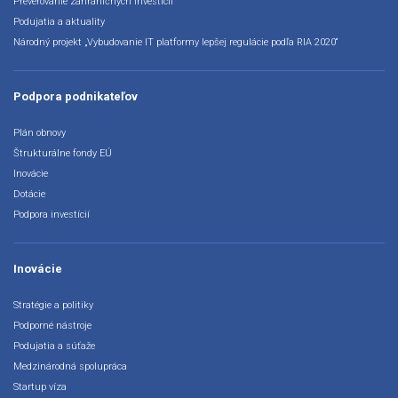
Preverovanie zahraničných investícií
Podujatia a aktuality
Národný projekt „Vybudovanie IT platformy lepšej regulácie podľa RIA 2020“
Podpora podnikateľov
Plán obnovy
Štrukturálne fondy EÚ
Inovácie
Dotácie
Podpora investícií
Inovácie
Stratégie a politiky
Podporné nástroje
Podujatia a súťaže
Medzinárodná spolupráca
Startup víza