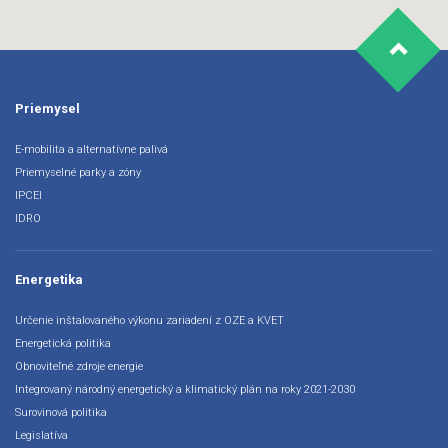
Priemysel
E-mobilita a alternatívne palivá
Priemyselné parky a zóny
IPCEI
IDRO
Energetika
Určenie inštalovaného výkonu zariadení z OZE a KVET
Energetická politika
Obnoviteľné zdroje energie
Integrovaný národný energetický a klimatický plán na roky 2021-2030
Surovinová politika
Legislatíva