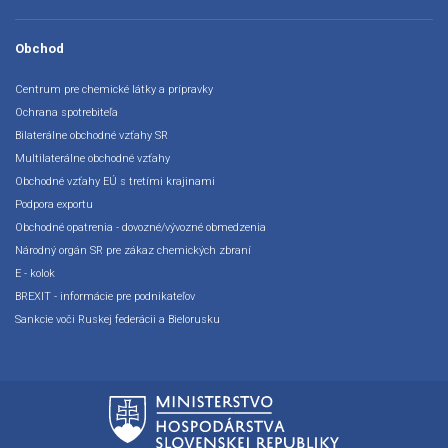
Obchod
Centrum pre chemické látky a prípravky
Ochrana spotrebiteľa
Bilaterálne obchodné vzťahy SR
Multilaterálne obchodné vzťahy
Obchodné vzťahy EÚ s tretími krajinami
Podpora exportu
Obchodné opatrenia - dovozné/vývozné obmedzenia
Národný orgán SR pre zákaz chemických zbraní
E - kolok
BREXIT - informácie pre podnikateľov
Sankcie voči Ruskej federácii a Bielorusku