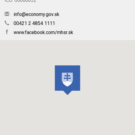
IČO: 00686832
info@economy.gov.sk
00421 2 4854 1111
f
www.facebook.com/mhsr.sk