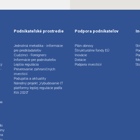
Podnikateľské prostredie
Podpora podnikateľov
In
Jednotná metodika - informácie
Plán obnovy
Str
pre predkladateľov
Štrukturálne fondy EÚ
Po
Cudzinci - Foreigners
Inovácie
Po
Informácie pre podnikateľov
Dotácie
Me
ký
Lepšia regulácia
Podpora investícií
St
-
Preverovanie zahraničných
investícií
Podujatia a aktuality
Národný projekt „Vybudovanie IT
platformy lepšej regulácie podľa
RIA 2020“
ba
do
iny
na
ru