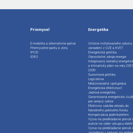
Priemysel
Energetika
E-mobilita a alternatívne palivá
Určenie inštalovaného výkonu
Priemyselné parky a zóny
zariadení z OZE a KVET
IPCEI
Energetická politika
IDRO
Obnoviteľné zdroje energie
Integrovaný národný energetic
a klimatický plán na roky 2021
2030
Surovinová politika
Legislatíva
Medzinárodná spolupráca
Energetická efektívnosť
Jadrová energetika
Garantovaná energetická služ
pre verejný sektor
Efektívna sadzba odvodu do
Národného jadrového fondu
Kompenzácia podnikateľom
Výzva na predkladanie ponúk 
aukcie na výber výkupcu elektr
Výzva na predkladanie ponúk 
zariadenia s právom na podpo