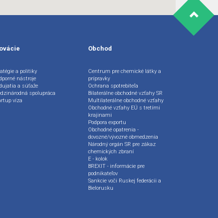
ovácie
Obchod
atégie a politiky
Centrum pre chemické látky a
dporné nástroje
prípravky
dujatia a súťaže
Ochrana spotrebiteľa
dzinárodná spolupráca
Bilaterálne obchodné vzťahy SR
artup víza
Multilaterálne obchodné vzťahy
Obchodné vzťahy EÚ s tretími
krajinami
Podpora exportu
Obchodné opatrenia -
dovozné/vývozné obmedzenia
Národný orgán SR pre zákaz
chemických zbraní
E - kolok
BREXIT - informácie pre
podnikateľov
Sankcie voči Ruskej federácii a
Bielorusku