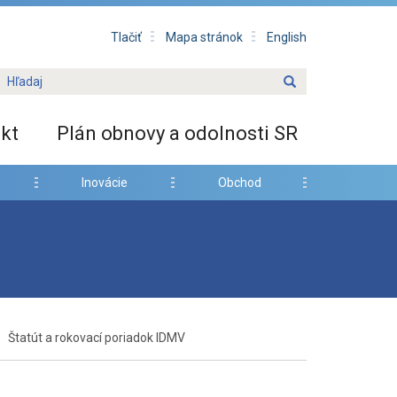
Tlačiť
Mapa stránok
English
kt
Plán obnovy a odolnosti SR
Inovácie
Obchod
Štatút a rokovací poriadok IDMV