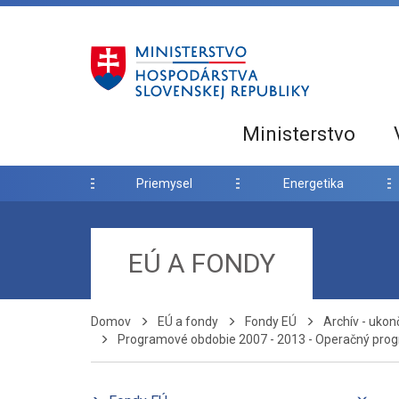
Ministerstvo
Priemysel
Energetika
EÚ A FONDY
Domov
EÚ a fondy
Fondy EÚ
Archív - uko
Programové obdobie 2007 - 2013 - Operačný prog