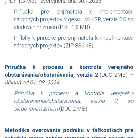
(PDF 1,3 MB) - zverejnená dňa 30.7.2025
Príručka pre prijímateľa k implementácii
národných projektov v gescii MH SR, verzia 2.0 so
sledovaním zmien
(PDF 1,6 MB)
Prílohy k príručke pre prijímateľa k impelmentácii
národných projektov
(ZIP 836 kB)
Príručka
k procesu a kontrole verejného
obstarávania/obstarávania, verzia 2
(DOC 2MB)
–
účinná
od 01. 08. 2024
Príručka
k procesu a kontrole verejného
obstarávania/obstarávania, verzia 2, so
sledovaním zmien
(DOC 2 MB)
Metodika overovania podniku v ťažkostiach pre
subjekty mimo schém pomoci v rámci výziev na