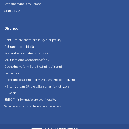
Medzinárodná spolupráca
Startup víza
Obchod
Centrum pre chemické látky a prípravky
Ochrana spotrebiteľa
Bilaterálne obchodné vzťahy SR
Multilaterálne obchodné vzťahy
Obchodné vzťahy EÚ s tretími krajinami
Podpora exportu
Obchodné opatrenia - dovozné/vývozné obmedzenia
Národný orgán SR pre zákaz chemických zbraní
E - kolok
BREXIT - informácie pre podnikateľov
Sankcie voči Ruskej federácii a Bielorusku