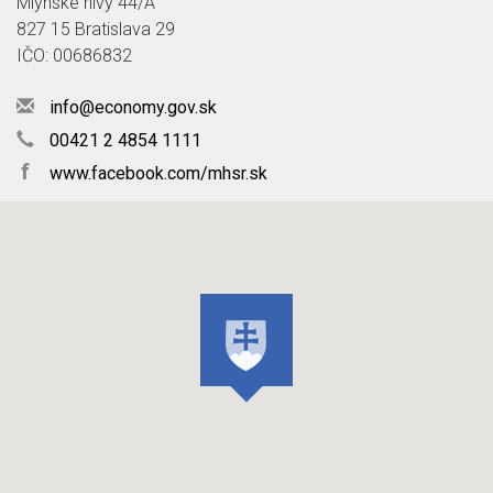
Mlynské nivy 44/A
827 15 Bratislava 29
IČO: 00686832
info@economy.gov.sk
00421 2 4854 1111
f
www.facebook.com/mhsr.sk