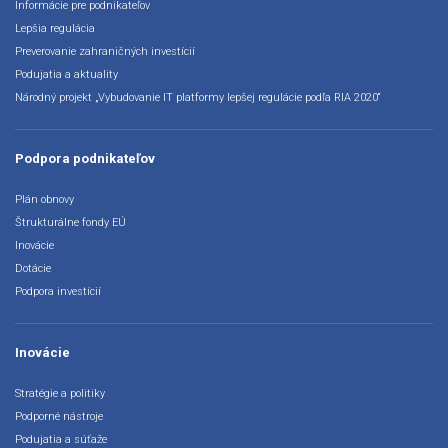
Informácie pre podnikateľov
Lepšia regulácia
Preverovanie zahraničných investícií
Podujatia a aktuality
Národný projekt „Vybudovanie IT platformy lepšej regulácie podľa RIA 2020“
Podpora podnikateľov
Plán obnovy
Štrukturálne fondy EÚ
Inovácie
Dotácie
Podpora investícií
Inovácie
Stratégie a politiky
Podporné nástroje
Podujatia a súťaže