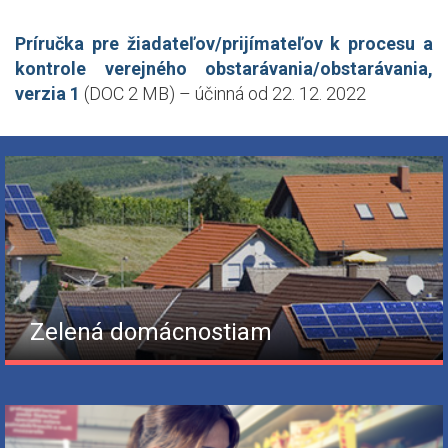
Príručka pre
žiadateľov
/
prijímateľov
k procesu a
kontrole verejného obstarávania/obstarávania,
verzia 1
(DOC 2 MB)
–
účinná
od 22. 12. 2022
Zelená domácnostiam