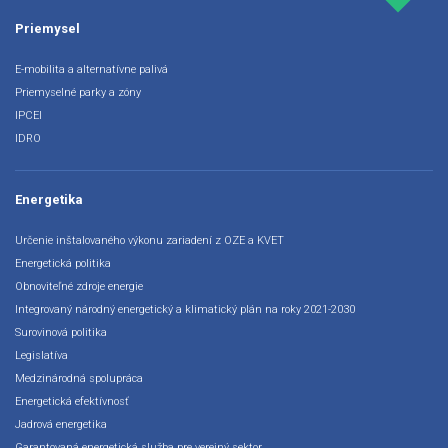
Priemysel
E-mobilita a alternatívne palivá
Priemyselné parky a zóny
IPCEI
IDRO
Energetika
Určenie inštalovaného výkonu zariadení z OZE a KVET
Energetická politika
Obnoviteľné zdroje energie
Integrovaný národný energetický a klimatický plán na roky 2021-2030
Surovinová politika
Legislatíva
Medzinárodná spolupráca
Energetická efektívnosť
Jadrová energetika
Garantovaná energetická služba pre verejný sektor