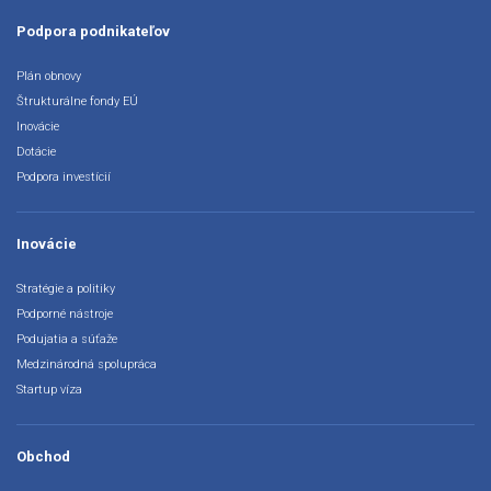
Podpora podnikateľov
Plán obnovy
Štrukturálne fondy EÚ
Inovácie
Dotácie
Podpora investícií
Inovácie
Stratégie a politiky
Podporné nástroje
Podujatia a súťaže
Medzinárodná spolupráca
Startup víza
Obchod