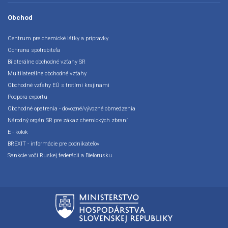
Obchod
Centrum pre chemické látky a prípravky
Ochrana spotrebiteľa
Bilaterálne obchodné vzťahy SR
Multilaterálne obchodné vzťahy
Obchodné vzťahy EÚ s tretími krajinami
Podpora exportu
Obchodné opatrenia - dovozné/vývozné obmedzenia
Národný orgán SR pre zákaz chemických zbraní
E - kolok
BREXIT - informácie pre podnikateľov
Sankcie voči Ruskej federácii a Bielorusku