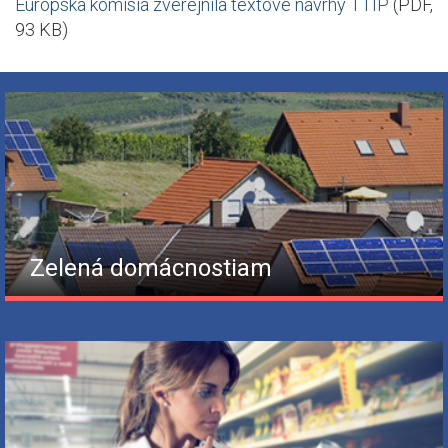
Európska komisia zverejnila textové návrhy TTIP
(PDF,
93 KB)
Zelená domácnostiam