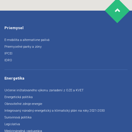
Priemysel
E-mobilita a alternatívne palivá
Priemyselné parky a zóny
IPCEI
IDRO
Energetika
Určenie inštalovaného výkonu zariadení z OZE a KVET
Energetická politika
Obnoviteľné zdroje energie
Integrovaný národný energetický a klimatický plán na roky 2021-2030
Surovinová politika
Legislatíva
Medzinárodná spolupráca