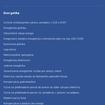
Energetika
Určenie inštalovaného výkonu zariadení z OZE a KVET
Energetická politika
Obnoviteľné zdroje energie
Integrovaný národný energetický a klimatický plán na roky 2021-2030
Surovinová politika
Legislatíva
Medzinárodná spolupráca
Energetická efektívnosť
Jadrová energetika
Garantovaná energetická služba pre verejný sektor
Efektívna sadzba odvodu do Národného jadrového fondu
Kompenzácia podnikateľom
Výzva na predkladanie ponúk do aukcie na výber výkupcu elektriny
Výzva na predkladanie ponúk na zariadenia s právom na podporu
Modernizačný fond
Kompenzácie a dotácie cien energií