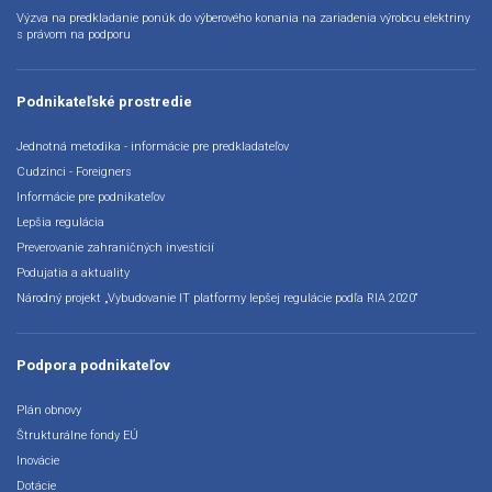
Výzva na predkladanie ponúk do výberového konania na zariadenia výrobcu elektriny
s právom na podporu
Podnikateľské prostredie
Jednotná metodika - informácie pre predkladateľov
Cudzinci - Foreigners
Informácie pre podnikateľov
Lepšia regulácia
Preverovanie zahraničných investícií
Podujatia a aktuality
Národný projekt „Vybudovanie IT platformy lepšej regulácie podľa RIA 2020“
Podpora podnikateľov
Plán obnovy
Štrukturálne fondy EÚ
Inovácie
Dotácie