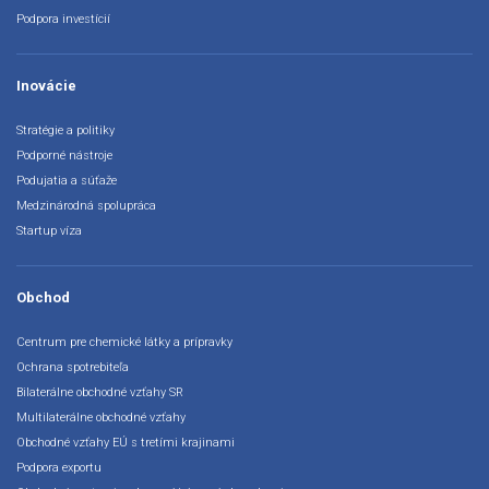
Podpora investícií
Inovácie
Stratégie a politiky
Podporné nástroje
Podujatia a súťaže
Medzinárodná spolupráca
Startup víza
Obchod
Centrum pre chemické látky a prípravky
Ochrana spotrebiteľa
Bilaterálne obchodné vzťahy SR
Multilaterálne obchodné vzťahy
Obchodné vzťahy EÚ s tretími krajinami
Podpora exportu