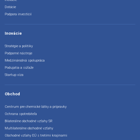
Dotácie
Podpora investícií
Inovácie
Stratégie a politiky
Podporné nástroje
Medzinárodná spolupráca
Podujatia a súťaže
Startup víza
Obchod
Centrum pre chemické látky a prípravky
Ochrana spotrebiteľa
Bilaterálne obchodné vzťahy SR
Multilaterálne obchodné vzťahy
Obchodné vzťahy EÚ s tretími krajinami