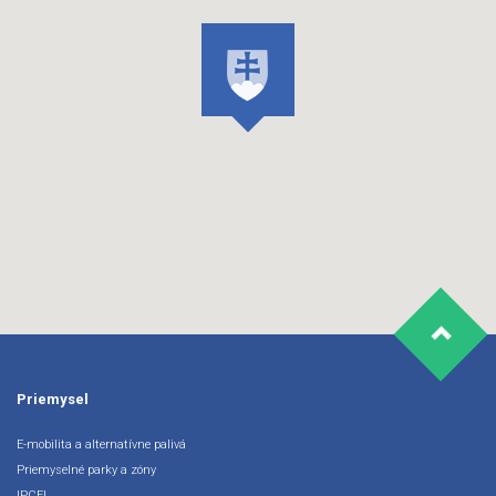
Priemysel
E-mobilita a alternatívne palivá
Priemyselné parky a zóny
IPCEI