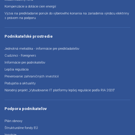
Kompenzácie a dotácie cien energií
Výzva na predkladanie ponúk do výberového konania na zariadenia výrobcu elektriny
s právom na podporu
Podnikateľské prostredie
Jednotná metodika - informácie pre predkladateľov
Cudzinci - Foreigners
Informácie pre podnikateľov
Lepšia regulácia
Preverovanie zahraničných investícií
Podujatia a aktuality
Národný projekt „Vybudovanie IT platformy lepšej regulácie podľa RIA 2020“
Podpora podnikateľov
Plán obnovy
Štrukturálne fondy EÚ
Inovácie