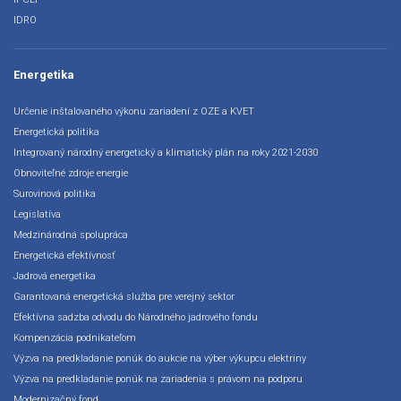
IDRO
Energetika
Určenie inštalovaného výkonu zariadení z OZE a KVET
Energetická politika
Integrovaný národný energetický a klimatický plán na roky 2021-2030
Obnoviteľné zdroje energie
Surovinová politika
Legislatíva
Medzinárodná spolupráca
Energetická efektívnosť
Jadrová energetika
Garantovaná energetická služba pre verejný sektor
Efektívna sadzba odvodu do Národného jadrového fondu
Kompenzácia podnikateľom
Výzva na predkladanie ponúk do aukcie na výber výkupcu elektriny
Výzva na predkladanie ponúk na zariadenia s právom na podporu
Modernizačný fond