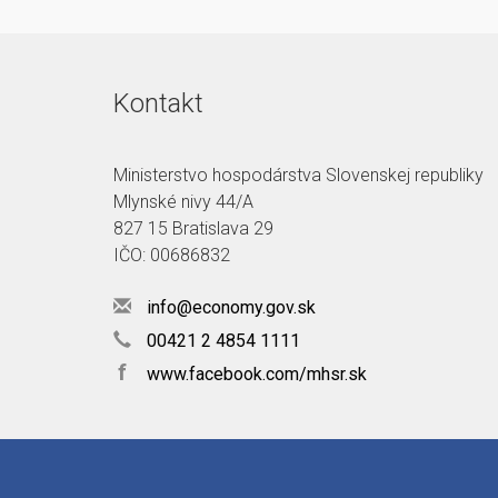
Kontakt
Ministerstvo hospodárstva Slovenskej republiky
Mlynské nivy 44/A
827 15 Bratislava 29
IČO: 00686832
info@economy.gov.sk
00421 2 4854 1111
f
www.facebook.com/mhsr.sk