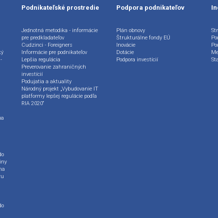
Podnikateľské prostredie
Podpora podnikateľov
In
Jednotná metodika - informácie
Plán obnovy
Str
pre predkladateľov
Štrukturálne fondy EÚ
Po
Cudzinci - Foreigners
Inovácie
Po
ký
Informácie pre podnikateľov
Dotácie
Me
-
Lepšia regulácia
Podpora investícií
St
Preverovanie zahraničných
investícií
Podujatia a aktuality
Národný projekt „Vybudovanie IT
platformy lepšej regulácie podľa
RIA 2020“
ba
do
iny
na
ru
do