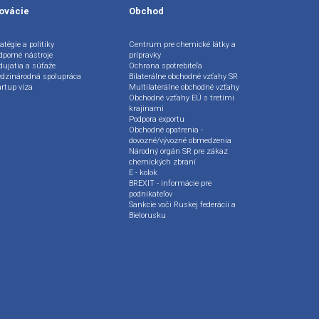
ovácie
Obchod
atégie a politiky
Centrum pre chemické látky a
dporné nástroje
prípravky
dujatia a súťaže
Ochrana spotrebiteľa
dzinárodná spolupráca
Bilaterálne obchodné vzťahy SR
artup víza
Multilaterálne obchodné vzťahy
Obchodné vzťahy EÚ s tretími
krajinami
Podpora exportu
Obchodné opatrenia -
dovozné/vývozné obmedzenia
Národný orgán SR pre zákaz
chemických zbraní
E - kolok
BREXIT - informácie pre
podnikateľov
Sankcie voči Ruskej federácii a
Bielorusku