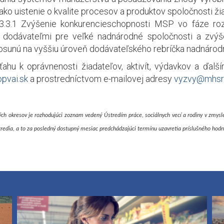
 uistenie o kvalite procesov a produktov spoločnosti žiad
.3.1 Zvýšenie konkurencieschopnosti MSP vo fáze roz
odávateľmi pre veľké nadnárodné spoločnosti a zvýše
sunú na vyššiu úroveň dodávateľského rebríčka nadnárod
ťahu k oprávnenosti žiadateľov, aktivít, výdavkov a ďa
pvai.sk
a prostredníctvom e-mailovej adresy
vyzvy@mhsr
h okresov je rozhodujúci zoznam vedený Ústredím práce, sociálnych vecí a rodiny v zmysle
edia, a to za posledný dostupný mesiac predchádzajúci termínu uzavretia príslušného hodno