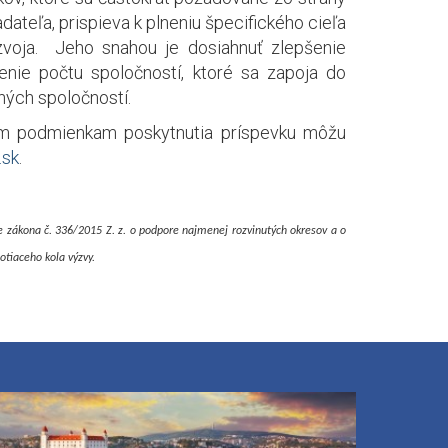
ateľa, prispieva k plneniu špecifického cieľa
voja. Jeho snahou je dosiahnuť zlepšenie
nie počtu spoločností, ktoré sa zapoja do
ných spoločností.
lším podmienkam poskytnutia príspevku môžu
.sk
.
 zákona č. 336/2015 Z. z. o podpore najmenej rozvinutých okresov a o
tiaceho kola výzvy.