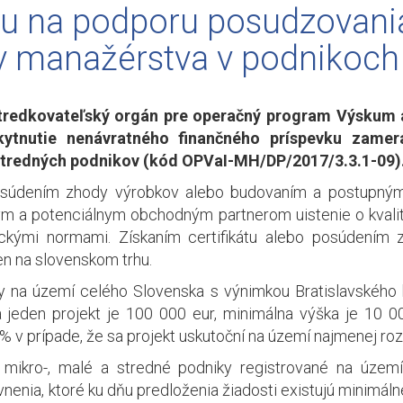
vu na podporu posudzovani
v manažérstva v podnikoch
tredkovateľský orgán pre operačný program Výskum a 
kytnutie nenávratného finančného príspevku zame
 stredných podnikov (kód OPVaI-MH/DP/2017/3.3.1-09)
 posúdením zhody výrobkov alebo budovaním a postupn
m a potenciálnym obchodným partnerom uistenie o kvalite 
ickými normami. Získaním certifikátu alebo posúdením z
n na slovenskom trhu.
 na území celého Slovenska s výnimkou Bratislavského kr
a jeden projekt je 100 000 eur, minimálna výška je 10 0
 v prípade, že sa projekt uskutoční na území najmenej roz
mikro-, malé a stredné podniky registrované na územ
enia, ktoré ku dňu predloženia žiadosti existujú minimáln