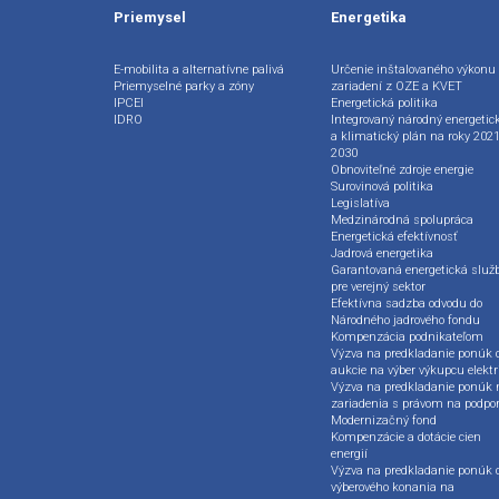
Priemysel
Energetika
E-mobilita a alternatívne palivá
Určenie inštalovaného výkonu
Priemyselné parky a zóny
zariadení z OZE a KVET
IPCEI
Energetická politika
IDRO
Integrovaný národný energetic
a klimatický plán na roky 2021
2030
Obnoviteľné zdroje energie
Surovinová politika
Legislatíva
Medzinárodná spolupráca
Energetická efektívnosť
Jadrová energetika
Garantovaná energetická služ
pre verejný sektor
Efektívna sadzba odvodu do
Národného jadrového fondu
Kompenzácia podnikateľom
Výzva na predkladanie ponúk 
aukcie na výber výkupcu elektr
Výzva na predkladanie ponúk 
zariadenia s právom na podpo
Modernizačný fond
Kompenzácie a dotácie cien
energií
Výzva na predkladanie ponúk 
výberového konania na