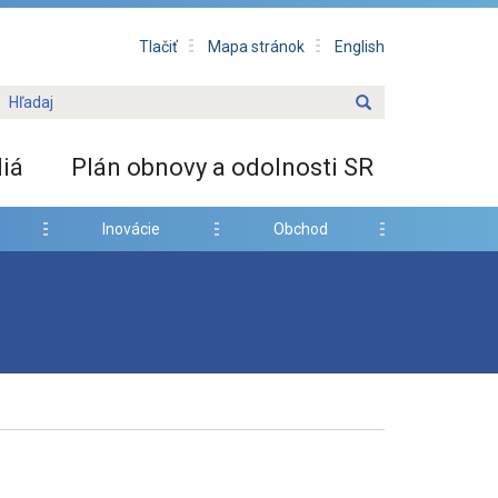
Tlačiť
Mapa stránok
English
iá
Plán obnovy a odolnosti SR
Inovácie
Obchod