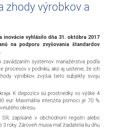
a zhody výrobkov a
inovácie vyhlásilo dňa 31. októbra 2017
ranú na podporu zvyšovania štandardov
.
ým zavádzaním systémov manažérstva podľa
procesov v podniku, ako aj uistenie, že ich
hody výrobkov zvýšia tieto subjekty svoju
aja. K dispozícii sú prostriedky vo výške 4
00 eur. Maximálna intenzita pomoci je 70 %
vinutého okresu.
í SR, zapísané v obchodnom registri alebo
e 3 roky. Zároveň musia mať žiadatelia ku dňu