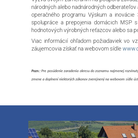
národných alebo nadnárodných odberateľov ako
operačného programu Výskum a inovácie 3
spolupráce a prepojenia domácich MSP s d
hodnotových výrobných reťazcov alebo sa po
Viac informácií ohľadom požiadaviek vo vz
záujemcovia získať na webovom sídle
www.o
Pozn.:
Pre posúdenie zaradenia okresu do zoznamu najmenej rozvinutýc
zmene a doplnení niektorých zákonov zverejnený na webovom sídle ústr