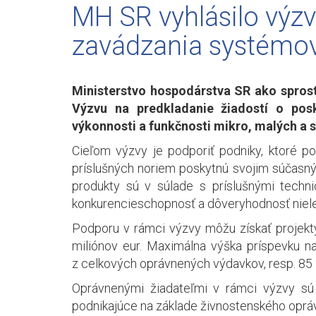
MH SR vyhlásilo výz
zavádzania systémo
Ministerstvo hospodárstva SR ako spros
Výzvu na predkladanie žiadostí o pos
výkonnosti a funkčnosti mikro, malých a
Cieľom výzvy je podporiť podniky, ktoré
príslušných noriem poskytnú svojim súčasný
produkty sú v súlade s príslušnými techn
konkurencieschopnosť a dôveryhodnosť niele
Podporu v rámci výzvy môžu získať projekty
miliónov eur. Maximálna výška príspevku n
z celkových oprávnených výdavkov, resp. 85 %
Oprávnenými žiadateľmi v rámci výzvy sú 
podnikajúce na základe živnostenského oprávn