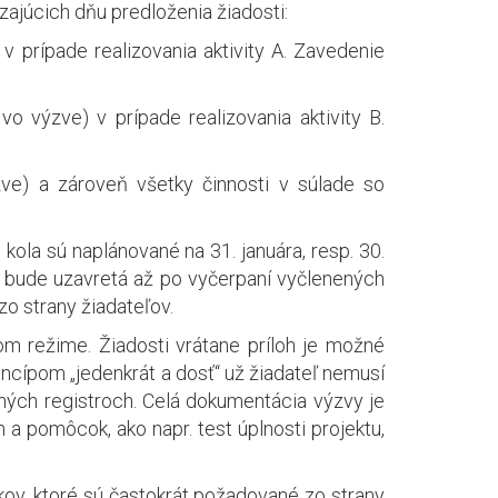
ajúcich dňu predloženia žiadosti:
prípade realizovania aktivity A. Zavedenie
 výzve) v prípade realizovania aktivity B.
e) a zároveň všetky činnosti v súlade so
ola sú naplánované na 31. januára, resp. 30.
a bude uzavretá až po vyčerpaní vyčlenených
o strany žiadateľov.
om režime. Žiadosti vrátane príloh je možné
rincípom „jedenkrát a dosť“ už žiadateľ nemusí
ných registroch. Celá dokumentácia výzvy je
a pomôcok, ako napr. test úplnosti projektu,
v, ktoré sú častokrát požadované zo strany