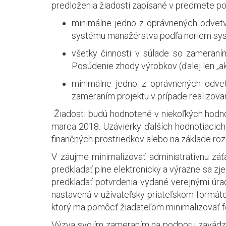
predloženia žiadosti zapísané v predmete p
minimálne jedno z oprávnených odvetv
systému manažérstva podľa noriem systé
všetky činnosti v súlade so zameraní
Posúdenie zhody výrobkov (ďalej len „akt
minimálne jedno z oprávnených odvet
zameraním projektu v prípade realizovania
Žiadosti budú hodnotené v niekoľkých hodnot
marca 2018. Uzávierky ďalších hodnotiacich
finančných prostriedkov alebo na základe ro
V záujme minimalizovať administratívnu záť
predkladať plne elektronicky a výrazne sa zje
predkladať potvrdenia vydané verejnými úra
nastavená v užívateľsky priateľskom formáte
ktorý ma pomôcť žiadateľom minimalizovať f
Výzva svojím zameraním na podporu zavádza