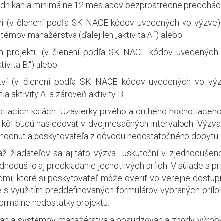
odnikania minimálne 12 mesiacov bezprostredne predchádz
í (v členení podľa SK NACE kódov uvedených vo výzve) v 
mov manažérstva (ďalej len „aktivita A.“) alebo
m projektu (v členení podľa SK NACE kódov uvedených vo
ivita B.“) alebo
ví (v členení podľa SK NACE kódov uvedených vo výzv
 aktivity A. a zároveň aktivity B.
iacich kolách. Uzávierky prvého a druhého hodnotiaceho k
 kôl budú nasledovať v dvojmesačných intervaloch. Výzv
zhodnutia poskytovateľa z dôvodu nedostatočného dopytu z
až žiadateľov sa aj táto výzva uskutoční v zjednodušen
dnodušilo aj predkladanie jednotlivých príloh. V súlade s p
dmi, ktoré si poskytovateľ môže overiť vo verejne dostup
 s využitím preddefinovaných formulárov vybraných príloh 
ormálne nedostatky projektu.
nia systémov manažérstva a posudzovania zhody výrobko