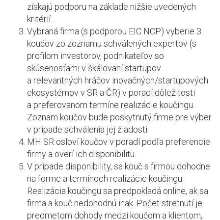
získajú podporu na základe nižšie uvedených
kritérií.
Vybraná firma (s podporou EIC NCP) vyberie 3
koučov zo zoznamu schválených expertov (s
profilom investorov, podnikateľov so
skúsenosťami v škálovaní startupov
a relevantných hráčov inovačných/startupových
ekosystémov v SR a ČR) v poradí dôležitosti
a preferovanom termíne realizácie koučingu.
Zoznam koučov bude poskytnutý firme pre výber
v prípade schválenia jej žiadosti.
MH SR osloví koučov v poradí podľa preferencie
firmy a overí ich disponibilitu.
V prípade disponibility, sa kouč s firmou dohodne
na forme a termínoch realizácie koučingu.
Realizácia koučingu sa predpokladá online, ak sa
firma a kouč nedohodnú inak. Počet stretnutí je
predmetom dohody medzi koučom a klientom,