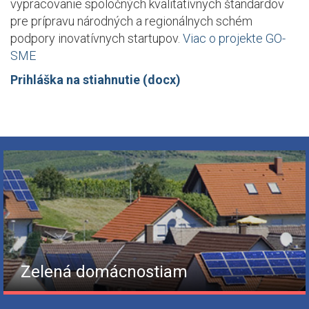
vypracovanie spoločných kvalitatívnych štandardov
pre prípravu národných a regionálnych schém
podpory inovatívnych startupov.
Viac o projekte GO-
SME
Prihláška na stiahnutie (docx)
Zelená domácnostiam