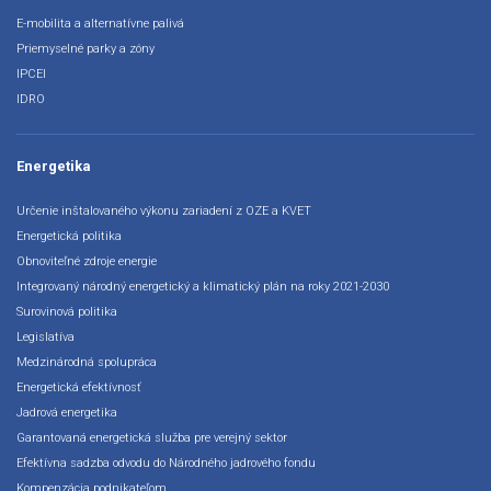
E-mobilita a alternatívne palivá
Priemyselné parky a zóny
IPCEI
IDRO
Energetika
Určenie inštalovaného výkonu zariadení z OZE a KVET
Energetická politika
Obnoviteľné zdroje energie
Integrovaný národný energetický a klimatický plán na roky 2021-2030
Surovinová politika
Legislatíva
Medzinárodná spolupráca
Energetická efektívnosť
Jadrová energetika
Garantovaná energetická služba pre verejný sektor
Efektívna sadzba odvodu do Národného jadrového fondu
Kompenzácia podnikateľom