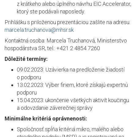
z krátkeho alebo úplného návrhu EIC Accelerator,
ktorý ste podávali naposledy.
Prihlášku s priloženou prezentáciou zašlite na adresu:
marcela.truchanova@mhsr.sk
Kontaktná osoba: Marcela Truchanová, Ministerstvo
hospodárstva SR, tel.: +421 2 4854 7260
Dôležité termíny:
09.02.2023: Uzávierka na predloženie žiadostí
o podporu
13.02.2023: Výber firiem, ktoré získajú expertnú
podporu
15.04.2023: ukončenie všetkých aktivít koučingu
a odovzdanie záverečnej správy
Minimálne kritériá oprávnenosti:
Spoločnosť spĺňa kritériá mikro, malého alebo
stredného podniku (MSP) a je registrovaná na