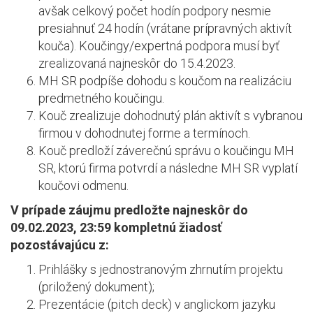
avšak celkový počet hodín podpory nesmie
presiahnuť 24 hodín (vrátane prípravných aktivít
kouča). Koučingy/expertná podpora musí byť
zrealizovaná najneskôr do 15.4.2023.
MH SR podpíše dohodu s koučom na realizáciu
predmetného koučingu.
Kouč zrealizuje dohodnutý plán aktivít s vybranou
firmou v dohodnutej forme a termínoch.
Kouč predloží záverečnú správu o koučingu MH
SR, ktorú firma potvrdí a následne MH SR vyplatí
koučovi odmenu.
V prípade záujmu predložte najneskôr do
09.02.2023, 23:59 kompletnú žiadosť
pozostávajúcu z:
Prihlášky s jednostranovým zhrnutím projektu
(priložený dokument);
Prezentácie (pitch deck) v anglickom jazyku