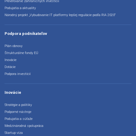
Preverovanie zahraničných investícií
Podujatia a aktuality
Národný projekt „Vybudovanie IT platformy lepšej regulácie podľa RIA 2020“
Podpora podnikateľov
Plán obnovy
Štrukturálne fondy EÚ
Inovácie
Dotácie
Podpora investícií
Inovácie
Stratégie a politiky
Podporné nástroje
Podujatia a súťaže
Medzinárodná spolupráca
Startup víza