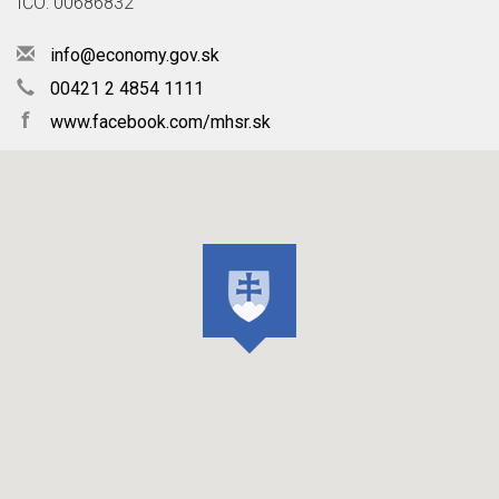
IČO: 00686832
info@economy.gov.sk
00421 2 4854 1111
f
www.facebook.com/mhsr.sk