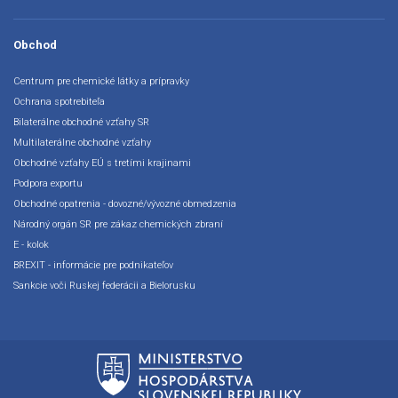
Obchod
Centrum pre chemické látky a prípravky
Ochrana spotrebiteľa
Bilaterálne obchodné vzťahy SR
Multilaterálne obchodné vzťahy
Obchodné vzťahy EÚ s tretími krajinami
Podpora exportu
Obchodné opatrenia - dovozné/vývozné obmedzenia
Národný orgán SR pre zákaz chemických zbraní
E - kolok
BREXIT - informácie pre podnikateľov
Sankcie voči Ruskej federácii a Bielorusku