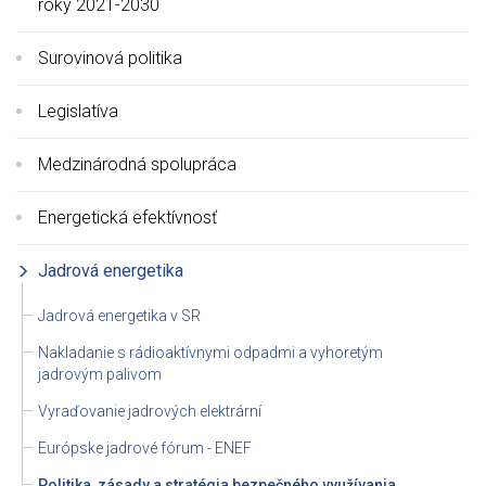
roky 2021-2030
Surovinová politika
Legislatíva
Medzinárodná spolupráca
Energetická efektívnosť
Jadrová energetika
Jadrová energetika v SR
Nakladanie s rádioaktívnymi odpadmi a vyhoretým
jadrovým palivom
Vyraďovanie jadrových elektrární
Európske jadrové fórum - ENEF
Politika, zásady a stratégia bezpečného využívania