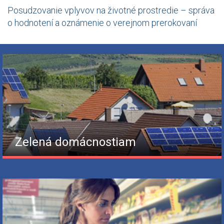
Posudzovanie vplyvov na životné prostredie – správa
o hodnotení a oznámenie o verejnom prerokovaní
Zelená domácnostiam