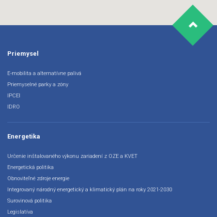
Priemysel
E-mobilita a alternatívne palivá
Priemyselné parky a zóny
IPCEI
IDRO
Energetika
Určenie inštalovaného výkonu zariadení z OZE a KVET
Energetická politika
Obnoviteľné zdroje energie
Integrovaný národný energetický a klimatický plán na roky 2021-2030
Surovinová politika
Legislatíva