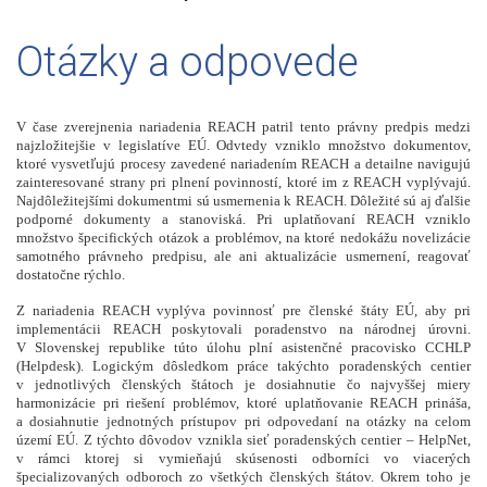
Otázky a odpovede
V
čase zverejnenia nariadenia REACH patril tento právny predpis medzi
najzložitejšie v legislatíve EÚ. Odvtedy vzniklo množstvo dokumentov,
ktoré vysvetľujú procesy zavedené nariadením REACH a detailne navigujú
zainteresované strany pri plnení povinností, ktoré im z REACH vyplývajú.
Najdôležitejšími dokumentmi sú usmernenia k REACH. Dôležité sú aj ďalšie
podporné dokumenty a stanoviská. Pri uplatňovaní REACH vzniklo
množstvo špecifických otázok a problémov, na ktoré nedokážu novelizácie
samotného právneho predpisu, ale ani aktualizácie usmernení, reagovať
dostatočne rýchlo.
Z nariadenia REACH vyplýva povinnosť pre členské štáty EÚ, aby pri
implementácii REACH poskytovali poradenstvo na národnej úrovni.
V Slovenskej republike túto úlohu plní asistenčné pracovisko CCHLP
(Helpdesk). Logickým dôsledkom práce takýchto poradenských centier
v jednotlivých členských štátoch je dosiahnutie čo najvyššej miery
harmonizácie pri riešení problémov, ktoré uplatňovanie REACH prináša,
a dosiahnutie jednotných prístupov pri odpovedaní na otázky na celom
území EÚ. Z týchto dôvodov vznikla sieť poradenských centier – HelpNet,
v rámci ktorej si vymieňajú skúsenosti odborníci vo viacerých
špecializovaných odboroch zo všetkých členských štátov. Okrem toho je