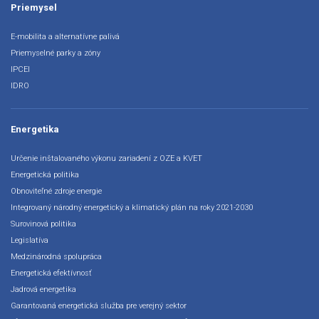
Priemysel
E-mobilita a alternatívne palivá
Priemyselné parky a zóny
IPCEI
IDRO
Energetika
Určenie inštalovaného výkonu zariadení z OZE a KVET
Energetická politika
Obnoviteľné zdroje energie
Integrovaný národný energetický a klimatický plán na roky 2021-2030
Surovinová politika
Legislatíva
Medzinárodná spolupráca
Energetická efektívnosť
Jadrová energetika
Garantovaná energetická služba pre verejný sektor