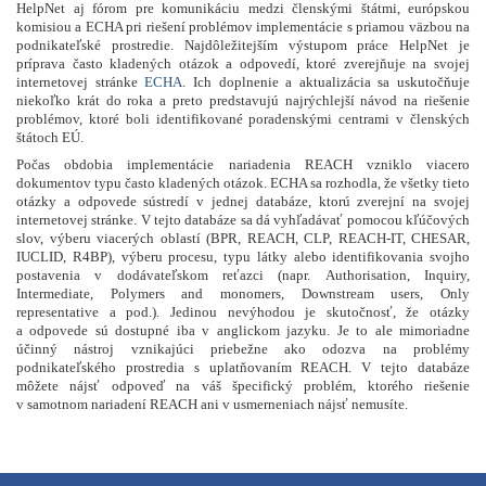
HelpNet aj fórom pre komunikáciu medzi členskými štátmi, európskou
komisiou a ECHA pri riešení problémov implementácie s priamou väzbou na
podnikateľské prostredie. Najdôležitejším výstupom práce HelpNet je
príprava často kladených otázok a odpovedí, ktoré zverejňuje na svojej
internetovej stránke
ECHA
. Ich doplnenie a aktualizácia sa uskutočňuje
niekoľko krát do roka a preto predstavujú najrýchlejší návod na riešenie
problémov, ktoré boli identifikované poradenskými centrami v členských
štátoch EÚ.
Počas obdobia implementácie nariadenia REACH vzniklo viacero
dokumentov typu často kladených otázok. ECHA sa rozhodla, že všetky tieto
otázky a odpovede sústredí v jednej databáze, ktorú zverejní na svojej
internetovej stránke. V tejto databáze sa dá vyhľadávať pomocou kľúčových
slov, výberu viacerých oblastí (BPR, REACH, CLP, REACH-IT, CHESAR,
IUCLID, R4BP), výberu procesu, typu látky alebo identifikovania svojho
postavenia v dodávateľskom reťazci (napr.
Authorisation, Inquiry,
Intermediate, Polymers and monomers, Downstream users, Only
representative a pod.
). Jedinou nevýhodou je skutočnosť, že otázky
a odpovede sú dostupné iba v anglickom jazyku. Je to ale mimoriadne
účinný nástroj vznikajúci priebežne ako odozva na problémy
podnikateľského prostredia s uplatňovaním REACH. V tejto databáze
môžete nájsť odpoveď na váš špecifický problém, ktorého riešenie
v samotnom nariadení REACH ani v usmerneniach nájsť nemusíte.