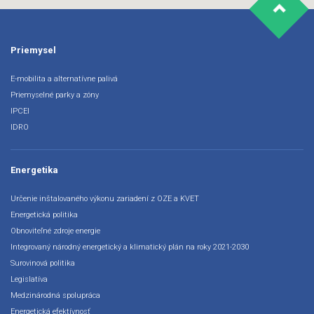
Priemysel
E-mobilita a alternatívne palivá
Priemyselné parky a zóny
IPCEI
IDRO
Energetika
Určenie inštalovaného výkonu zariadení z OZE a KVET
Energetická politika
Obnoviteľné zdroje energie
Integrovaný národný energetický a klimatický plán na roky 2021-2030
Surovinová politika
Legislatíva
Medzinárodná spolupráca
Energetická efektívnosť