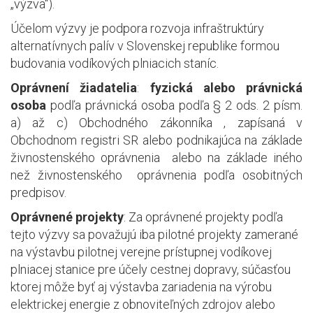
„výzva“).
Účelom výzvy je podpora rozvoja infraštruktúry
alternatívnych palív v Slovenskej republike formou
budovania vodíkových plniacich staníc.
Oprávnení žiadatelia
:
fyzická alebo právnická
osoba
podľa právnická osoba podľa § 2 ods. 2 písm.
a) až c) Obchodného zákonníka , zapísaná v
Obchodnom registri SR alebo podnikajúca na základe
živnostenského oprávnenia
alebo na základe iného
než živnostenského
oprávnenia podľa osobitných
predpisov.
Oprávnené projekty
: Za oprávnené projekty podľa
tejto výzvy sa považujú iba pilotné projekty zamerané
na výstavbu pilotnej verejne prístupnej vodíkovej
plniacej stanice pre účely cestnej dopravy, súčasťou
ktorej môže byť aj výstavba zariadenia na výrobu
elektrickej energie z obnoviteľných zdrojov alebo