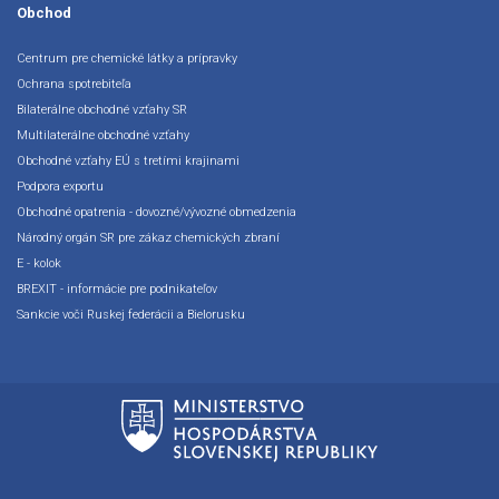
Obchod
Centrum pre chemické látky a prípravky
Ochrana spotrebiteľa
Bilaterálne obchodné vzťahy SR
Multilaterálne obchodné vzťahy
Obchodné vzťahy EÚ s tretími krajinami
Podpora exportu
Obchodné opatrenia - dovozné/vývozné obmedzenia
Národný orgán SR pre zákaz chemických zbraní
E - kolok
BREXIT - informácie pre podnikateľov
Sankcie voči Ruskej federácii a Bielorusku