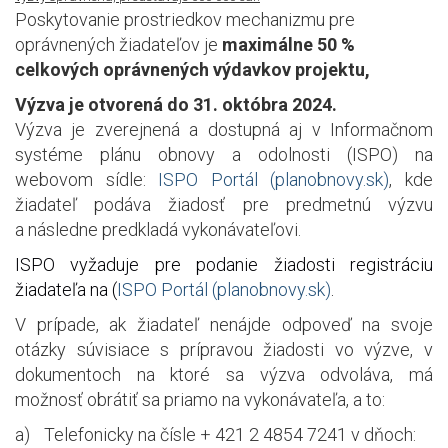
Poskytovanie prostriedkov mechanizmu pre
oprávnených žiadateľov je
maximálne 50 %
celkových oprávnených výdavkov projektu,
Výzva je otvorená do 31. októbra 2024.
Výzva je zverejnená a dostupná aj v Informačnom
systéme plánu obnovy a odolnosti (ISPO) na
webovom sídle:
ISPO Portál (planobnovy.sk)
, kde
žiadateľ podáva žiadosť pre predmetnú výzvu
a následne predkladá vykonávateľovi.
ISPO vyžaduje pre podanie žiadosti registráciu
žiadateľa na (
ISPO Portál (planobnovy.sk)
.
V prípade, ak žiadateľ nenájde odpoveď na svoje
otázky súvisiace s prípravou žiadosti vo výzve, v
dokumentoch na ktoré sa výzva odvoláva, má
možnosť obrátiť sa priamo na vykonávateľa, a to:
a)
Telefonicky na čísle + 421 2 4854 7241 v dňoch: