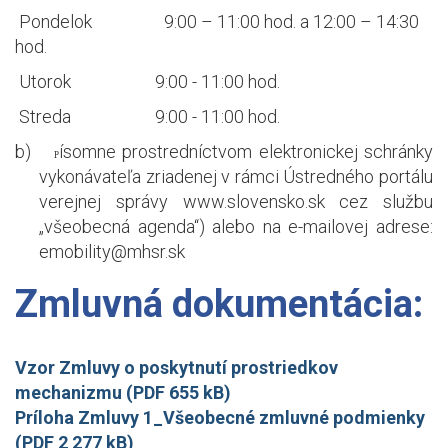
Pondelok
9:00 – 11:00 hod. a 12:00 – 14:30
hod.
Utorok
9:00 - 11:00 hod.
Streda
9:00 - 11:00 hod.
b)
ísomne prostredníctvom elektronickej schránky
P
vykonávateľa zriadenej v rámci Ústredného portálu
verejnej správy www.slovensko.sk cez službu
„všeobecná agenda“) alebo na e-mailovej adrese:
emobility@mhsr.sk
Zmluvná dokumentácia:
Vzor Zmluvy o poskytnutí prostriedkov
mechanizmu (PDF 655 kB)
Príloha Zmluvy 1_Všeobecné zmluvné podmienky
(PDF 2 277 kB)