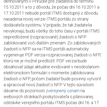
definovanými v Príručke pre žiadateľa do termínu
15.10.2011 a to z dôvodu, že počas dní 16.10.2011 a
17.10.2011 nebude portál ITMS dostupný z dôvodu
nasadenia novej verzie ITMS portálu zo strany
dodávateľa systému. V prípade, že tak žiadatelia
nevykonajú, budú všetky do toho času v portáli ITMS
nepredložené (rozpracované) žiadosti o NFP
zablokované voči ďalším zmenám. Zo zablokovaných
žiadostí o NFP sa na ITMS portáli automaticky
vygeneruje PDF verzia rozpracovanej žiadosti o NFP,
ktorú nie je možné predložiť. PDF verzia bude
obsahovať údaje aktuálne evidované v neodoslanom
elektronickom formulári v momente zablokovania
žiadosti o NFP, pričom žiadateľ bude povinný vytvoriť
a spracovať novú žiadosť o NFP. V tejto súvislosti
dávame do pozornosti
zverejnený oznam
na
webových stránkach poskytovateľa o plánovanej
odstávke verejného portálu ITMS počas dní 16. a 17.