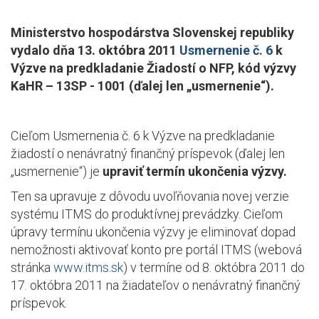
Ministerstvo hospodárstva Slovenskej republiky
vydalo dňa 13. októbra 2011
Usmernenie č. 6
k
Výzve na predkladanie Žiadostí o NFP, kód výzvy
KaHR – 13SP - 1001 (ďalej len „usmernenie“).
Cieľom Usmernenia č. 6 k Výzve na predkladanie
žiadostí o nenávratný finančný príspevok (ďalej len
„usmernenie“) je
upraviť termín ukončenia výzvy.
Ten sa upravuje z dôvodu uvoľňovania novej verzie
systému ITMS do produktívnej prevádzky. Cieľom
úpravy termínu ukončenia výzvy je eliminovať dopad
nemožnosti aktivovať konto pre portál ITMS (webová
stránka
www.itms.sk
) v termíne od 8. októbra 2011 do
17. októbra 2011 na žiadateľov o nenávratný finančný
príspevok.