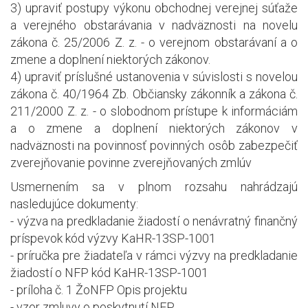
3) upraviť postupy výkonu obchodnej verejnej súťaže
a verejného obstarávania v nadväznosti na novelu
zákona č. 25/2006 Z. z. - o verejnom obstarávaní a o
zmene a doplnení niektorých zákonov.
4) upraviť príslušné ustanovenia v súvislosti s novelou
zákona č. 40/1964 Zb. Občiansky zákonník a zákona č.
211/2000 Z. z. - o slobodnom prístupe k informáciám
a o zmene a doplnení niektorých zákonov v
nadväznosti na povinnosť povinných osôb zabezpečiť
zverejňovanie povinne zverejňovaných zmlúv
Usmernením sa v plnom rozsahu nahrádzajú
nasledujúce dokumenty:
- výzva na predkladanie žiadostí o nenávratný finančný
príspevok kód výzvy KaHR-13SP-1001
- príručka pre žiadateľa v rámci výzvy na predkladanie
žiadostí o NFP kód KaHR-13SP-1001
- príloha č. 1 ŽoNFP Opis projektu
- vzor zmluvy o poskytnutí NFP