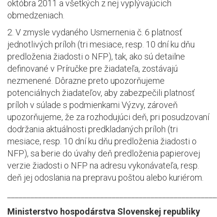
októbra 2011 a všetkých z nej vyplývajúcich
obmedzeniach.
2. V zmysle vydaného Usmernenia č. 6 platnosť
jednotlivých príloh (tri mesiace, resp. 10 dní ku dňu
predloženia žiadosti o NFP), tak, ako sú detailne
definované v Príručke pre žiadateľa, zostávajú
nezmenené. Dôrazne preto upozorňujeme
potenciálnych žiadateľov, aby zabezpečili platnosť
príloh v súlade s podmienkami Výzvy, zároveň
upozorňujeme, že za rozhodujúci deň, pri posudzovaní
dodržania aktuálnosti predkladaných príloh (tri
mesiace, resp. 10 dní ku dňu predloženia žiadosti o
NFP), sa berie do úvahy deň predloženia papierovej
verzie žiadosti o NFP na adresu vykonávateľa, resp.
deň jej odoslania na prepravu poštou alebo kuriérom.
______________________________________________________
Ministerstvo hospodárstva Slovenskej republiky