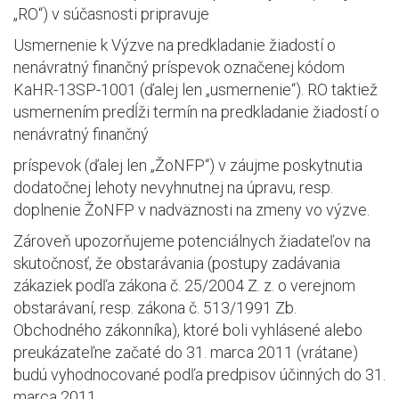
„RO“) v súčasnosti pripravuje
Usmernenie k Výzve na predkladanie žiadostí o
nenávratný finančný príspevok označenej kódom
KaHR-13SP-1001 (ďalej len „usmernenie“). RO taktiež
usmernením predĺži termín na predkladanie žiadostí o
nenávratný finančný
príspevok (ďalej len „ŽoNFP“) v záujme poskytnutia
dodatočnej lehoty nevyhnutnej na úpravu, resp.
doplnenie ŽoNFP v nadväznosti na zmeny vo výzve.
Zároveň upozorňujeme potenciálnych žiadateľov na
skutočnosť, že obstarávania (postupy zadávania
zákaziek podľa zákona č. 25/2004 Z. z. o verejnom
obstarávaní, resp. zákona č. 513/1991 Zb.
Obchodného zákonníka), ktoré boli vyhlásené alebo
preukázateľne začaté do 31. marca 2011 (vrátane)
budú vyhodnocované podľa predpisov účinných do 31.
marca 2011.