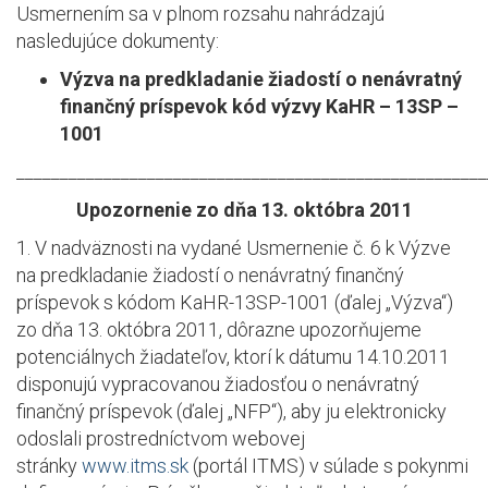
Usmernením sa v plnom rozsahu nahrádzajú
nasledujúce dokumenty:
Výzva na predkladanie žiadostí o nenávratný
finančný príspevok kód výzvy KaHR – 13SP –
1001
______________________________________________________
Upozornenie zo dňa 13. októbra 2011
1. V nadväznosti na vydané Usmernenie č. 6 k Výzve
na predkladanie žiadostí o nenávratný finančný
príspevok s kódom KaHR-13SP-1001 (ďalej „Výzva“)
zo dňa 13. októbra 2011, dôrazne upozorňujeme
potenciálnych žiadateľov, ktorí k dátumu 14.10.2011
disponujú vypracovanou žiadosťou o nenávratný
finančný príspevok (ďalej „NFP“), aby ju elektronicky
odoslali prostredníctvom webovej
stránky
www.itms.sk
(portál ITMS) v súlade s pokynmi