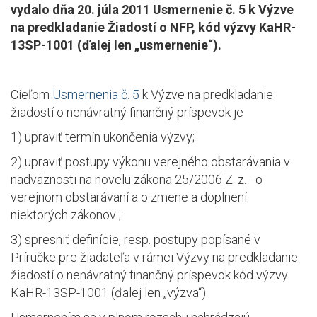
vydalo dňa 20. júla 2011 Usmernenie č. 5 k Výzve
na predkladanie Žiadostí o NFP, kód výzvy KaHR-
13SP-1001 (ďalej len „usmernenie“).
Cieľom
Usmernenia č. 5
k Výzve na predkladanie
žiadostí o nenávratný finančný príspevok je
1) upraviť termín ukončenia výzvy;
2) upraviť postupy výkonu verejného obstarávania v
nadväznosti na novelu zákona 25/2006 Z. z. - o
verejnom obstarávaní a o zmene a doplnení
niektorých zákonov ;
3) spresniť definície, resp. postupy popísané v
Príručke pre žiadateľa v rámci Výzvy na predkladanie
žiadostí o nenávratný finančný príspevok kód výzvy
KaHR-13SP-1001 (ďalej len „výzva“).