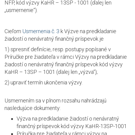
NFP, kód výzvy KaHR – 13SP - 1001 (ďalej len
„usmernenie“).
Cieľom
Usmernenia č. 3
k Výzve na predkladanie
žiadostí o nenávratný finančný príspevok je
1) spresniť definície, resp. postupy popísané v
Príručke pre žiadateľa v rámci Výzvy na predkladanie
žiadostí o nenávratný finančný príspevok kód výzvy
KaHR – 13SP – 1001 (ďalej len „výzva“);
2) upraviť termín ukončenia výzvy.
Usmernením sa v plnom rozsahu nahrádzajú
nasledujúce dokumenty:
Výzva na predkladanie žiadostí o nenávratný
finančný príspevok kód výzvy KaHR-13SP-1001
Príručka pre žiadateľa v rámci výzvy na