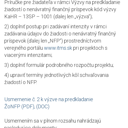
Príručke pre žiadateľa v rámci Výzvy na predkladanie
žiadostí o nenávratný finančný príspevok kód výzvy
KaHR – 13SP – 1001 (ďalej len „výzva“);
2) doplniť postup pri zadávaní intenzity v rámci
zadávania údajov do žiadosti o nenávratný finančný
príspevok (ďalej len „NFP“) prostredníctvom
verejného portálu
www.itms.sk
pri projektoch s
viacerými intenzitami;
3) doplniť formulár podrobného rozpočtu projektu;
4) upraviť termíny jednotlivých kôl schvaľovania
žiadostí o NFP.
Usmernenie č. 2 k výzve na predkladanie
ŽoNFP (PDF), (DOC)
Usmernením sa v plnom rozsahu nahrádzajú
nasledujúce dokumenty: