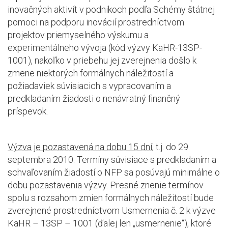
inovačných aktivít v podnikoch podľa Schémy štátnej
pomoci na podporu inovácií prostredníctvom
projektov priemyselného výskumu a
experimentálneho vývoja (kód výzvy KaHR-13SP-
1001), nakoľko v priebehu jej zverejnenia došlo k
zmene niektorých formálnych náležitostí a
požiadaviek súvisiacich s vypracovaním a
predkladaním žiadosti o nenávratný finančný
príspevok.
Výzva je pozastavená na dobu 15 dní
, t.j. do 29.
septembra 2010. Termíny súvisiace s predkladaním a
schvaľovaním žiadostí o NFP sa posúvajú minimálne o
dobu pozastavenia výzvy. Presné znenie termínov
spolu s rozsahom zmien formálnych náležitostí bude
zverejnené prostredníctvom Usmernenia č. 2 k výzve
KaHR – 13SP – 1001 (ďalej len „usmernenie“), ktoré