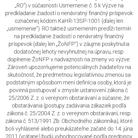
„RO“) v súčasnosti Usmernenie č. 5 k Výzve na
predkladanie žiadostí o nenávratný finančný príspevok
označenej kódom KaHR-13SP-1001 (ďalej len
„usmernenie“). RO taktiež usmernením predĺži termín
na predkladanie žiadostí o nenávratný finančný
príspevok (ďalej len „ŽoNFP“) v záujme poskytnutia
dodatočnej lehoty nevyhnutnej na úpravu, resp.
doplnenie ŽoNFP v nadväznosti na zmeny vo výzve.
Zároveň upozorňujeme potenciálnych žiadateľov na
skutočnosť, že predmetnou legislatívnou zmenou sa
podstatným spôsobom mení definícia osoby, ktorá je
povinná postupovať v zmysle ustanovení zákona č.
25/2006 Z. z. o verejnom obstarávaní a súčasne, že
obstarávania (postupy zadávania zákaziek podľa
zákona č. 25/2004 Z. z. o verejnom obstarávaní, resp.
zákona č. 513/1991 Zb. Obchodného zákonníka), ktoré
boli vyhlásené alebo preukázateľne začaté do 14. júna
2011 (vrátane) budú vyhodnocované podľa predpisov