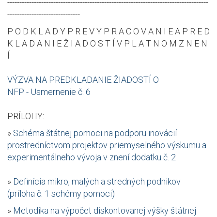
-----------------------------------------------------------------------------------
------------------------------
P O D K L A D Y P R E V Y P R A C O V A N I E A P R E D
K L A D A N I E Ž I A D O S T Í V P L A T N O M Z N E N
Í
VÝZVA NA PREDKLADANIE ŽIADOSTÍ O
NFP - Usmernenie č. 6
PRÍLOHY:
»
Schéma štátnej pomoci na podporu inovácií
prostredníctvom projektov priemyselného výskumu a
experimentálneho vývoja v znení dodatku č. 2
»
Definícia mikro, malých a stredných podnikov
(príloha č. 1 schémy pomoci)
»
Metodika na výpočet diskontovanej výšky štátnej