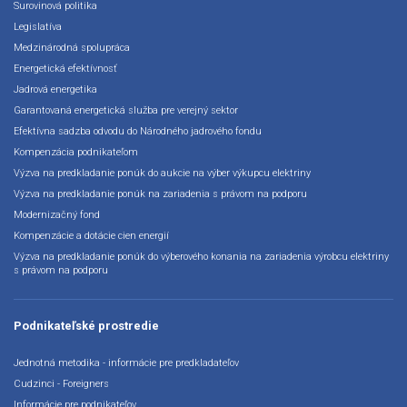
Surovinová politika
Legislatíva
Medzinárodná spolupráca
Energetická efektívnosť
Jadrová energetika
Garantovaná energetická služba pre verejný sektor
Efektívna sadzba odvodu do Národného jadrového fondu
Kompenzácia podnikateľom
Výzva na predkladanie ponúk do aukcie na výber výkupcu elektriny
Výzva na predkladanie ponúk na zariadenia s právom na podporu
Modernizačný fond
Kompenzácie a dotácie cien energií
Výzva na predkladanie ponúk do výberového konania na zariadenia výrobcu elektriny
s právom na podporu
Podnikateľské prostredie
Jednotná metodika - informácie pre predkladateľov
Cudzinci - Foreigners
Informácie pre podnikateľov