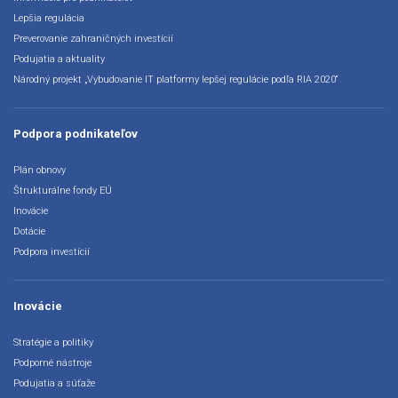
Lepšia regulácia
Preverovanie zahraničných investícií
Podujatia a aktuality
Národný projekt „Vybudovanie IT platformy lepšej regulácie podľa RIA 2020“
Podpora podnikateľov
Plán obnovy
Štrukturálne fondy EÚ
Inovácie
Dotácie
Podpora investícií
Inovácie
Stratégie a politiky
Podporné nástroje
Podujatia a súťaže