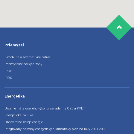
Priemysel
E-mobilita a alternatívne palivá
Priemyselné parky a zóny
IPCEI
IDRO
Energetika
Určenie inštalovaného výkonu zariadení z OZE a KVET
Energetická politika
Obnoviteľné zdroje energie
Integrovaný národný energetický a klimatický plán na roky 2021-2030