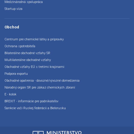
Medzinárodná spolupráca
Startup víza
Obchod
Centrum pre chemické látky a prípravky
Ochrana spotrebiteľa
Bilaterálne obchodné vzťahy SR
Multilaterálne obchodné vzťahy
Obchodné vzťahy EÚ s tretími krajinami
Podpora exportu
Obchodné opatrenia - dovozné/vývozné obmedzenia
Národný orgán SR pre zákaz chemických zbraní
E - kolok
BREXIT - informácie pre podnikateľov
Sankcie voči Ruskej federácii a Bielorusku