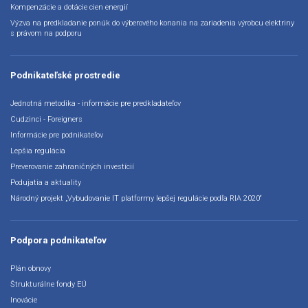
Kompenzácie a dotácie cien energií
Výzva na predkladanie ponúk do výberového konania na zariadenia výrobcu elektriny
s právom na podporu
Podnikateľské prostredie
Jednotná metodika - informácie pre predkladateľov
Cudzinci - Foreigners
Informácie pre podnikateľov
Lepšia regulácia
Preverovanie zahraničných investícií
Podujatia a aktuality
Národný projekt „Vybudovanie IT platformy lepšej regulácie podľa RIA 2020“
Podpora podnikateľov
Plán obnovy
Štrukturálne fondy EÚ
Inovácie