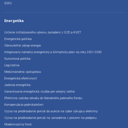
IDRO
Energetika
Určenie inštalovaného výkonu zariadení z OZE a KVET
Energetická politika
Obnoviteľné zdroje energie
Integrovaný národný energetický a klimatický plán na roky 2021-2030
Surovinová politika
Legislatíva
Medzinárodná spolupráca
Energetická efektívnosť
Jadrová energetika
Garantovaná energetická služba pre verejný sektor
Efektívna sadzba odvodu do Národného jadrového fondu
Kompenzácia podnikateľom
Výzva na predkladanie ponúk do aukcie na výber výkupcu elektriny
Výzva na predkladanie ponúk na zariadenia s právom na podporu
Modernizačný fond