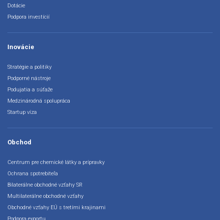
Dotácie
Podpora investícií
Inovácie
Stratégie a politiky
Podporné nástroje
Podujatia a súťaže
Medzinárodná spolupráca
Startup víza
Obchod
Centrum pre chemické látky a prípravky
Ochrana spotrebiteľa
Bilaterálne obchodné vzťahy SR
Multilaterálne obchodné vzťahy
Obchodné vzťahy EÚ s tretími krajinami
Podpora exportu