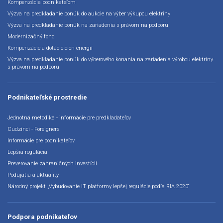
Kompenzácia podnikateľom
Výzva na predkladanie ponúk do aukcie na výber výkupcu elektriny
Výzva na predkladanie ponúk na zariadenia s právom na podporu
Modernizačný fond
Kompenzácie a dotácie cien energií
Výzva na predkladanie ponúk do výberového konania na zariadenia výrobcu elektriny
s právom na podporu
Podnikateľské prostredie
Jednotná metodika - informácie pre predkladateľov
Cudzinci - Foreigners
Informácie pre podnikateľov
Lepšia regulácia
Preverovanie zahraničných investícií
Podujatia a aktuality
Národný projekt „Vybudovanie IT platformy lepšej regulácie podľa RIA 2020“
Podpora podnikateľov