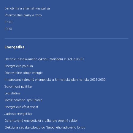
E-mobilita a alternatívne palivá
Priemyselné parky a zóny
IPCEI
IDRO
Energetika
Určenie inštalovaného výkonu zariadení z OZE a KVET
Energetická politika
Obnoviteľné zdroje energie
Integrovaný národný energetický a klimatický plán na roky 2021-2030
Surovinová politika
Legislatíva
Medzinárodná spolupráca
Energetická efektívnosť
Jadrová energetika
Garantovaná energetická služba pre verejný sektor
Efektívna sadzba odvodu do Národného jadrového fondu