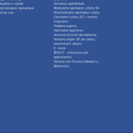
dujatia a súťaže
Ochrana spotrebiteľa
dzinárodná spolupráca
Bilaterálne obchodné vzťahy SR
artup víza
Multilaterálne obchodné vzťahy
Obchodné vzťahy EÚ s tretími
krajinami
Podpora exportu
Obchodné opatrenia -
dovozné/vývozné obmedzenia
Národný orgán SR pre zákaz
chemických zbraní
E - kolok
BREXIT - informácie pre
podnikateľov
Sankcie voči Ruskej federácii a
Bielorusku