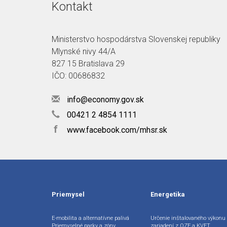
Kontakt
Ministerstvo hospodárstva Slovenskej republiky
Mlynské nivy 44/A
827 15 Bratislava 29
IČO: 00686832
info@economy.gov.sk
00421 2 4854 1111
f
www.facebook.com/mhsr.sk
Priemysel
Energetika
E-mobilita a alternatívne palivá
Určenie inštalovaného výkonu
Priemyselné parky a zóny
zariadení z OZE a KVET