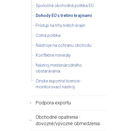
Spoločná obchodná politika EÚ
Dohody EÚ s tretími krajinami
Prístup na trhy tretích krajín
Colná politika
Nástroje na ochranu obchodu
Konfliktné minerály
Nástroj medzinárodného
obstarávania
Čínske exportné licencie -
monitorovací nástroj
Podpora exportu
Obchodné opatrenia -
dovozné/vývozné obmedzenia