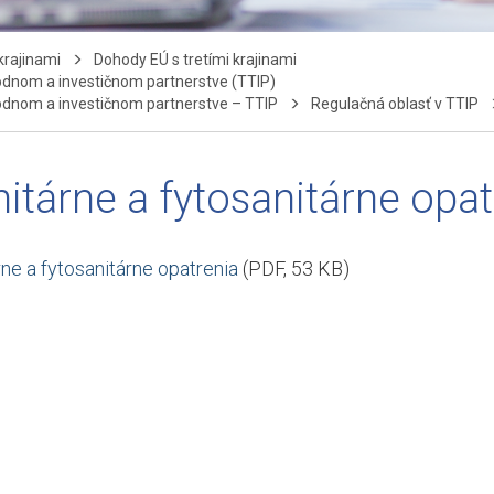
krajinami
Dohody EÚ s tretími krajinami
dnom a investičnom partnerstve (TTIP)
dnom a investičnom partnerstve – TTIP
Regulačná oblasť v TTIP
itárne a fytosanitárne opat
rne a fytosanitárne opatrenia
(PDF, 53 KB)