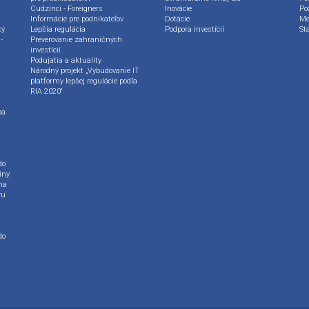
Cudzinci - Foreigners
Inovácie
Po
Informácie pre podnikateľov
Dotácie
Me
ký
Lepšia regulácia
Podpora investícií
St
-
Preverovanie zahraničných
investícií
Podujatia a aktuality
Národný projekt „Vybudovanie IT
platformy lepšej regulácie podľa
RIA 2020“
ba
do
iny
na
ru
do