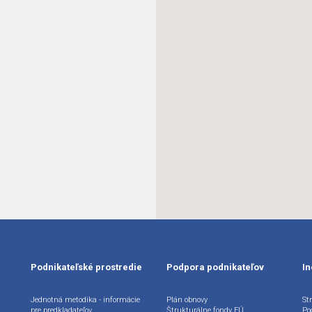
Podnikateľské prostredie
Podpora podnikateľov
In
Jednotná metodika - informácie
Plán obnovy
Str
pre predkladateľov
Štrukturálne fondy EÚ
Po