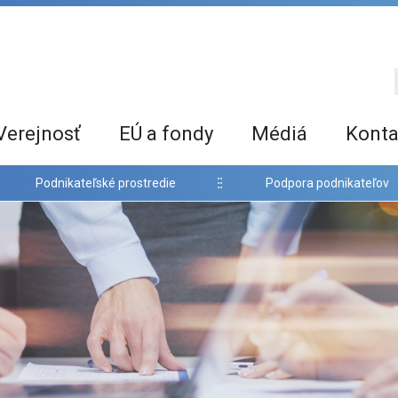
Verejnosť
EÚ a fondy
Médiá
Konta
Podnikateľské prostredie
Podpora podnikateľov