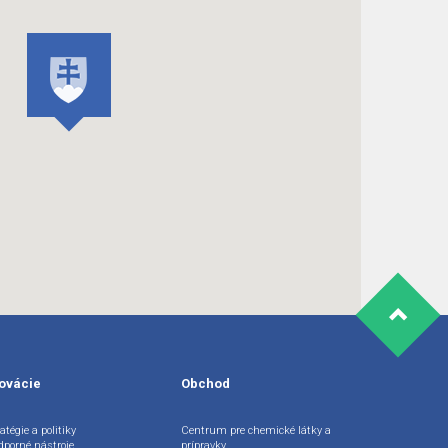
ovácie
Obchod
atégie a politiky
Centrum pre chemické látky a
dporné nástroje
prípravky