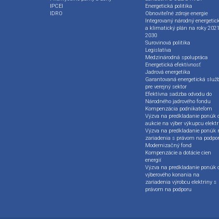
IPCEI
Energetická politika
IDRO
Obnoviteľné zdroje energie
Integrovaný národný energetic
a klimatický plán na roky 2021
2030
Surovinová politika
Legislatíva
Medzinárodná spolupráca
Energetická efektívnosť
Jadrová energetika
Garantovaná energetická služ
pre verejný sektor
Efektívna sadzba odvodu do
Národného jadrového fondu
Kompenzácia podnikateľom
Výzva na predkladanie ponúk 
aukcie na výber výkupcu elektr
Výzva na predkladanie ponúk 
zariadenia s právom na podpo
Modernizačný fond
Kompenzácie a dotácie cien
energií
Výzva na predkladanie ponúk 
výberového konania na
zariadenia výrobcu elektriny s
právom na podporu