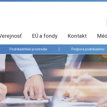
Verejnosť
EÚ a fondy
Kontakt
Méd
Podnikateľské prostredie
Podpora podnikateľov