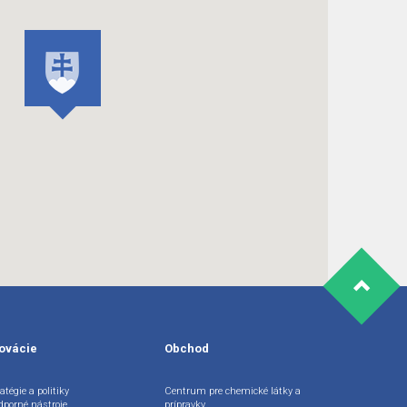
ovácie
Obchod
atégie a politiky
Centrum pre chemické látky a
dporné nástroje
prípravky