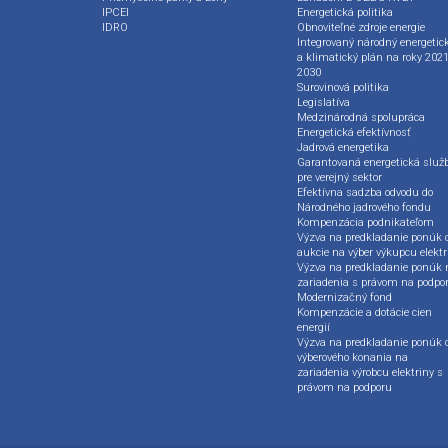
IPCEI
Energetická politika
IDRO
Obnoviteľné zdroje energie
Integrovaný národný energetic
a klimatický plán na roky 2021
2030
Surovinová politika
Legislatíva
Medzinárodná spolupráca
Energetická efektívnosť
Jadrová energetika
Garantovaná energetická služ
pre verejný sektor
Efektívna sadzba odvodu do
Národného jadrového fondu
Kompenzácia podnikateľom
Výzva na predkladanie ponúk 
aukcie na výber výkupcu elektr
Výzva na predkladanie ponúk 
zariadenia s právom na podpo
Modernizačný fond
Kompenzácie a dotácie cien
energií
Výzva na predkladanie ponúk 
výberového konania na
zariadenia výrobcu elektriny s
právom na podporu