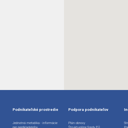
Podnikateľské prostredie
Podpora podnikateľov
In
Jednotná metodika - informácie
Plán obnovy
Str
pre predkladateľov
Štrukturálne fondy EÚ
Po