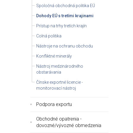
Spoločná obchodná politika EÚ
Dohody EÚ s tretími krajinami
Prístup na trhy tretích krajín
Colná politika
Nástroje na ochranu obchodu
Konfliktné minerály
Nástroj medzinárodného
obstarávania
Čínske exportné licencie -
monitorovací nástroj
Podpora exportu
Obchodné opatrenia -
dovozné/vývozné obmedzenia