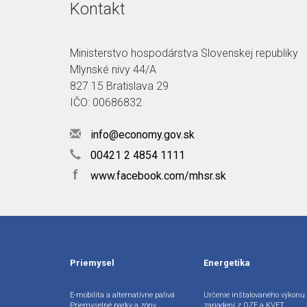
Kontakt
Ministerstvo hospodárstva Slovenskej republiky
Mlynské nivy 44/A
827 15 Bratislava 29
IČO: 00686832
info@economy.gov.sk
00421 2 4854 1111
f
www.facebook.com/mhsr.sk
Priemysel
Energetika
E-mobilita a alternatívne palivá
Určenie inštalovaného výkonu
Priemyselné parky a zóny
zariadení z OZE a KVET