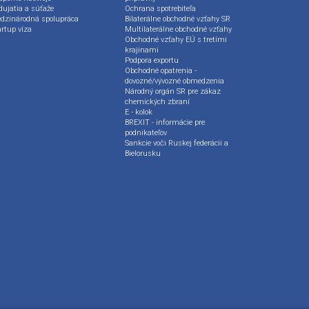
dujatia a súťaže
Ochrana spotrebiteľa
dzinárodná spolupráca
Bilaterálne obchodné vzťahy SR
artup víza
Multilaterálne obchodné vzťahy
Obchodné vzťahy EÚ s tretími
krajinami
Podpora exportu
Obchodné opatrenia -
dovozné/vývozné obmedzenia
Národný orgán SR pre zákaz
chemických zbraní
E - kolok
BREXIT - informácie pre
podnikateľov
Sankcie voči Ruskej federácii a
Bielorusku