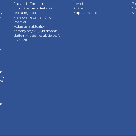
Cudzinci - Foreigners
Inovácie
Po
Informácie pre podnikateľov
Dotácie
Me
ký
Lepšia regulácia
Podpora investícií
St
-
Preverovanie zahraničných
investícií
Podujatia a aktuality
Národný projekt „Vybudovanie IT
platformy lepšej regulácie podľa
RIA 2020“
ba
do
iny
na
ru
do