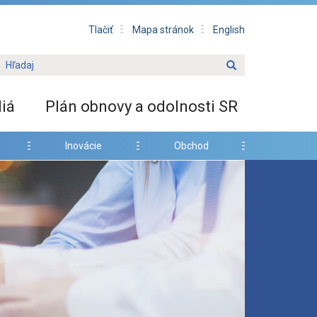
Tlačiť
Mapa stránok
English
iá
Plán obnovy a odolnosti SR
Inovácie
Obchod