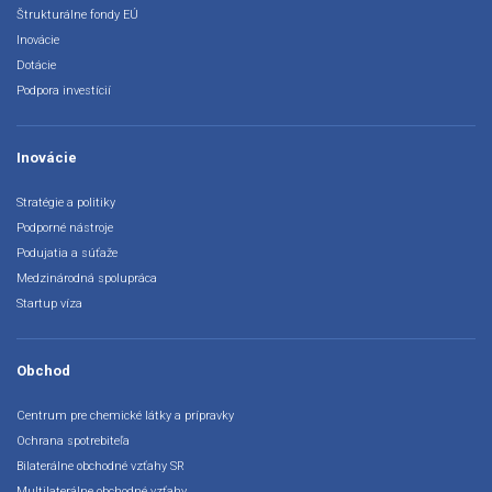
Štrukturálne fondy EÚ
Inovácie
Dotácie
Podpora investícií
Inovácie
Stratégie a politiky
Podporné nástroje
Podujatia a súťaže
Medzinárodná spolupráca
Startup víza
Obchod
Centrum pre chemické látky a prípravky
Ochrana spotrebiteľa
Bilaterálne obchodné vzťahy SR
Multilaterálne obchodné vzťahy