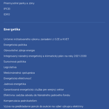
Priemyselné parky a zóny
IPCEI
IDRO
Energetika
Určenie inštalovaného výkonu zariadení z OZE a KVET
Energetická politika
Obnoviteľné zdroje energie
Integrovaný národný energetický a klimatický plán na roky 2021-2030
Surovinová politika
Legislatíva
Medzinárodná spolupráca
Energetická efektívnosť
Jadrová energetika
Garantovaná energetická služba pre verejný sektor
Efektívna sadzba odvodu do Národného jadrového fondu
Kompenzácia podnikateľom
Výzva na predkladanie ponúk do aukcie na výber výkupcu elektriny