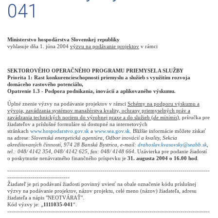
041
Ministerstvo hospodárstva Slovenskej republiky
vyhlasuje dňa 1. júna 2004
výzvu na podávanie projektov
v rámci
SEKTOROVÉHO OPERAČNÉHO PROGRAMU PRIEMYSEL A SLUŽBY
Priorita 1: Rast konkurencieschopnosti priemyslu a služieb s využitím rozvoja
domáceho rastového potenciálu,
Opatrenie 1.3 - Podpora podnikania, inovácií a aplikovaného výskumu.
Úplné znenie výzvy na podávanie projektov v rámci
Schémy na podporu výskumu a
vývoja, zavádzania systémov manažérstva kvality, ochrany priemyselných práv a
zavádzania technických noriem do výrobnej praxe a do služieb (
de minimis
)
, príručka pre
žiadateľov a príslušné formuláre sú dostupné na internetových
stránkach
www.hospodarstvo.gov.sk
a
www.sea.gov.sk
. Bližšie informácie môžete získať
na adrese:
Slovenská energetická agentúra, Odbor inovácií a kvality, Sekcia
akreditovaných činností, 974 28 Banská Bystrica, e-mail:
drahoslav.kvasovsky@seabb.sk
,
tel.: 048/ 4142 354, 048/ 4142 625, fax: 048/ 4148 664
. Uzávierka pre podanie žiadostí
o poskytnutie nenávratného finančného príspevku je
31. augusta 2004 o 16.00 hod
.
--------------------------------------------------------------------------------------------------------
--------------------------------
Žiadateľ je pri podávaní žiadosti povinný uviesť na obale označenie kódu príslušnej
výzvy na podávanie projektov, názov projektu, celé meno (názov) žiadateľa, adresu
žiadateľa a nápis "NEOTVÁRAŤ".
Kód výzvy je: „
1111035-041
“.
--------------------------------------------------------------------------------------------------------
--------------------------------