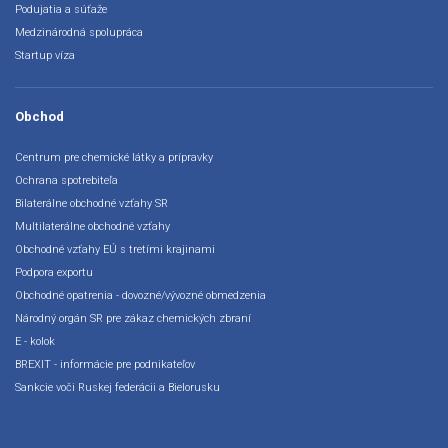
Podujatia a súťaže
Medzinárodná spolupráca
Startup víza
Obchod
Centrum pre chemické látky a prípravky
Ochrana spotrebiteľa
Bilaterálne obchodné vzťahy SR
Multilaterálne obchodné vzťahy
Obchodné vzťahy EÚ s tretími krajinami
Podpora exportu
Obchodné opatrenia - dovozné/vývozné obmedzenia
Národný orgán SR pre zákaz chemických zbraní
E - kolok
BREXIT - informácie pre podnikateľov
Sankcie voči Ruskej federácii a Bielorusku