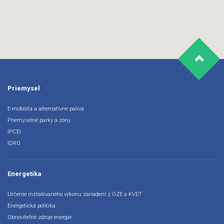
Priemysel
E-mobilita a alternatívne palivá
Priemyselné parky a zóny
IPCEI
IDRO
Energetika
Určenie inštalovaného výkonu zariadení z OZE a KVET
Energetická politika
Obnoviteľné zdroje energie