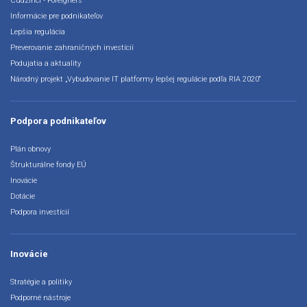
Cudzinci - Foreigners
Informácie pre podnikateľov
Lepšia regulácia
Preverovanie zahraničných investícií
Podujatia a aktuality
Národný projekt „Vybudovanie IT platformy lepšej regulácie podľa RIA 2020“
Podpora podnikateľov
Plán obnovy
Štrukturálne fondy EÚ
Inovácie
Dotácie
Podpora investícií
Inovácie
Stratégie a politiky
Podporné nástroje