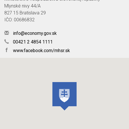
Mlynské nivy 44/A
827 15 Bratislava 29
IČO: 00686832
info@economy.gov.sk
00421 2 4854 1111
f
www.facebook.com/mhsr.sk