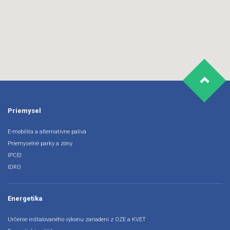
Priemysel
E-mobilita a alternatívne palivá
Priemyselné parky a zóny
IPCEI
IDRO
Energetika
Určenie inštalovaného výkonu zariadení z OZE a KVET