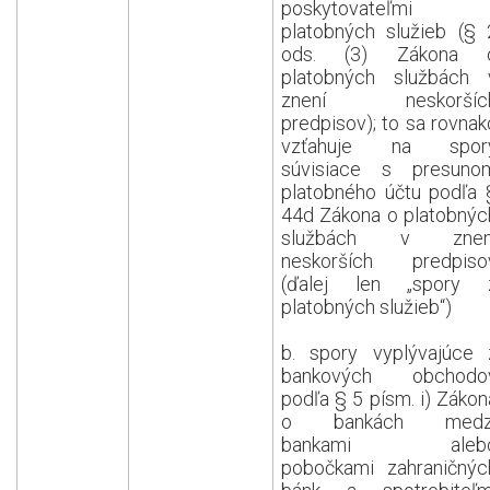
poskytovateľmi
platobných služieb (§ 
ods. (3) Zákona 
platobných službách 
znení neskoršíc
predpisov); to sa rovnak
vzťahuje na spor
súvisiace s presuno
platobného účtu podľa 
44d Zákona o platobnýc
službách v znen
neskorších predpiso
(ďalej len „spory 
platobných služieb“)
b. spory vyplývajúce 
bankových obchodo
podľa § 5 písm. i) Zákon
o bankách medz
bankami aleb
pobočkami zahraničnýc