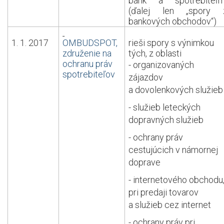
bánk a spotrebiteľm
(ďalej len „spory 
bankových obchodov“)
1. 1. 2017
OMBUDSPOT,
rieši spory s výnimkou
združenie na
tých, z oblasti
ochranu práv
-
organizovaných
spotrebiteľov
zájazdov
a dovolenkových služieb
- služieb leteckých
dopravných služieb
- ochrany práv
cestujúcich v námornej
doprave
- internetového obchodu
pri predaji tovarov
a služieb cez internet
- ochrany práv pri