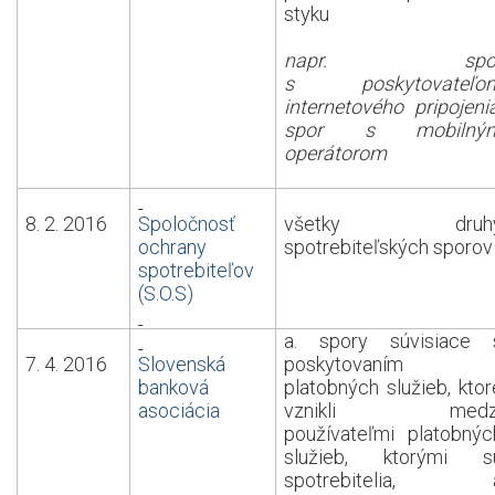
styku
napr. spo
s poskytovateľo
internetového pripojenia
spor s mobilný
operátorom
8. 2. 2016
Spoločnosť
všetky druh
ochrany
spotrebiteľských sporov
spotrebiteľov
(S.O.S)
a. spory súvisiace 
7. 4. 2016
Slovenská
poskytovaním
banková
platobných služieb, ktor
asociácia
vznikli medz
používateľmi platobnýc
služieb, ktorými s
spotrebitelia, 