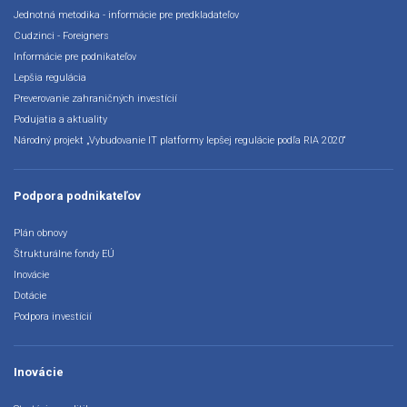
Jednotná metodika - informácie pre predkladateľov
Cudzinci - Foreigners
Informácie pre podnikateľov
Lepšia regulácia
Preverovanie zahraničných investícií
Podujatia a aktuality
Národný projekt „Vybudovanie IT platformy lepšej regulácie podľa RIA 2020“
Podpora podnikateľov
Plán obnovy
Štrukturálne fondy EÚ
Inovácie
Dotácie
Podpora investícií
Inovácie