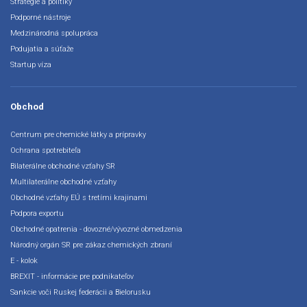
Stratégie a politiky
Podporné nástroje
Medzinárodná spolupráca
Podujatia a súťaže
Startup víza
Obchod
Centrum pre chemické látky a prípravky
Ochrana spotrebiteľa
Bilaterálne obchodné vzťahy SR
Multilaterálne obchodné vzťahy
Obchodné vzťahy EÚ s tretími krajinami
Podpora exportu
Obchodné opatrenia - dovozné/vývozné obmedzenia
Národný orgán SR pre zákaz chemických zbraní
E - kolok
BREXIT - informácie pre podnikateľov
Sankcie voči Ruskej federácii a Bielorusku