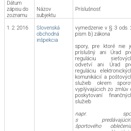
Dátum
zápisu do
Názov
Príslušnosť
zoznamu
subjektu
1. 2. 2016
Slovenská
vymedzenie v § 3 ods. 
obchodná
písm. b) zákona
inšpekcia
spory, pre ktoré nie j
príslušný ani Úrad pr
reguláciu sieťovýc
odvetví ani Úrad pr
reguláciu elektronickýc
komunikácií a poštovýc
služieb okrem sporo
vyplývajúcich zo zmlúv 
poskytovaní finančnýc
služieb
napr. spo
s predávajúci
športového oblečenia