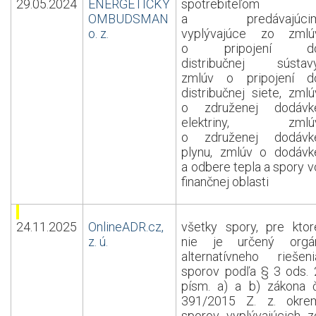
29.05.2024
ENERGETICKÝ
spotrebiteľom
OMBUDSMAN
a predávajúci
o. z.
vyplývajúce zo zmlú
o pripojení d
distribučnej sústavy
zmlúv o pripojení d
distribučnej siete, zmlú
o združenej dodávk
elektriny, zmlú
o združenej dodávk
plynu, zmlúv o dodávk
a odbere tepla a spory v
finančnej oblasti
24.11.2025
OnlineADR.cz,
všetky spory, pre ktor
z. ú.
nie je určený orgá
alternatívneho riešeni
sporov podľa § 3 ods. 
písm. a) a b) zákona č
391/2015 Z. z. okre
sporov vyplývajúcich z