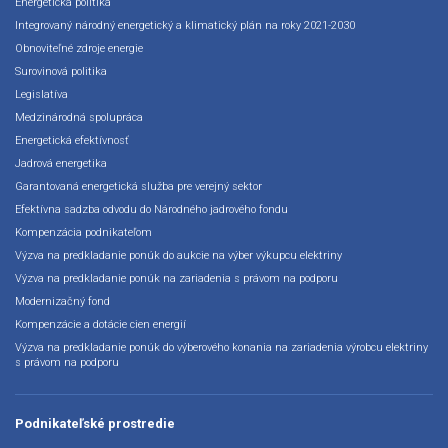
Energetická politika
Integrovaný národný energetický a klimatický plán na roky 2021-2030
Obnoviteľné zdroje energie
Surovinová politika
Legislatíva
Medzinárodná spolupráca
Energetická efektívnosť
Jadrová energetika
Garantovaná energetická služba pre verejný sektor
Efektívna sadzba odvodu do Národného jadrového fondu
Kompenzácia podnikateľom
Výzva na predkladanie ponúk do aukcie na výber výkupcu elektriny
Výzva na predkladanie ponúk na zariadenia s právom na podporu
Modernizačný fond
Kompenzácie a dotácie cien energií
Výzva na predkladanie ponúk do výberového konania na zariadenia výrobcu elektriny
s právom na podporu
Podnikateľské prostredie