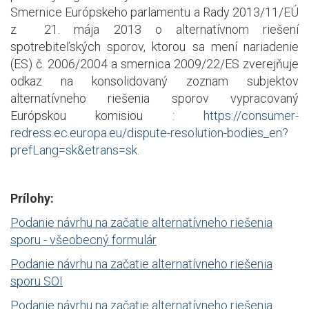
Smernice Európskeho parlamentu a Rady 2013/11/EÚ
z 21. mája 2013 o alternatívnom riešení
spotrebiteľských sporov, ktorou sa mení nariadenie
(ES) č. 2006/2004 a smernica 2009/22/ES zverejňuje
odkaz na konsolidovaný zoznam subjektov
alternatívneho riešenia sporov vypracovaný
Európskou komisiou
:
https://consumer-
redress.ec.europa.eu/dispute-resolution-bodies_en?
prefLang=sk&etrans=sk
.
Prílohy:
Podanie návrhu na začatie alternatívneho riešenia
sporu -
všeobecný formulár
Podanie návrhu na začatie alternatívneho riešenia
sporu SOI
Podanie návrhu na začatie alternatívneho riešenia