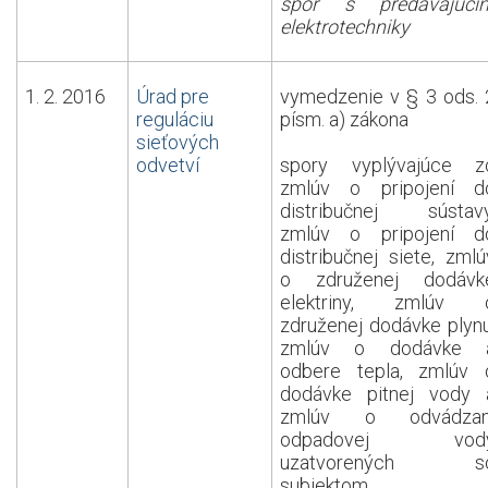
spor s predávajúci
elektrotechniky
1. 2. 2016
Úrad pre
vymedzenie v § 3 ods. 
reguláciu
písm. a) zákona
sieťových
odvetví
spory vyplývajúce z
zmlúv o pripojení d
distribučnej sústavy
zmlúv o pripojení d
distribučnej siete, zmlú
o združenej dodávk
elektriny, zmlúv 
združenej dodávke plynu
zmlúv o dodávke 
odbere tepla, zmlúv 
dodávke pitnej vody 
zmlúv o odvádzan
odpadovej vod
uzatvorených s
subjektom